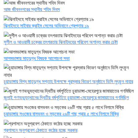
আজ জীবননগরের স্থানীয় শহিদ দিবস
ঝিনাইদহে সাইবার ক্রাইম সেলের অভিযানে গ্রেপ্তার ১৯
সুশীল ও আওয়ামী চক্রের তৎপরতায় ঝিনাইদহের পরিবেশ অশান্ত করার চেষ্টা
আলমডাঙ্গায় মাতৃদুগ্ধ বিষয়ক আলোচনা সভা
চুয়াডাঙ্গায় বিশ্ব মাতৃদুগ্ধ সপ্তাহ উপলক্ষে পুরস্কার বিতরণ অনুষ্ঠানে ডিসি লুৎফুন নাহার
জুলাই গণঅভ্যুত্থানের দ্বিতীয় বর্ষপূর্তিতে চুয়াডাঙ্গা-মেহেরপুরে জামায়াতের গণমিছিল
চুয়াডাঙ্গায় সওজের বাসভবন ও সড়কের ২৬টি গাছ প্রায় ৫ লাখে নিলামে বিক্রি
প্রশাসনে অনুপ্রবেশ ঠেকাতে কঠোর হচ্ছে সরকার