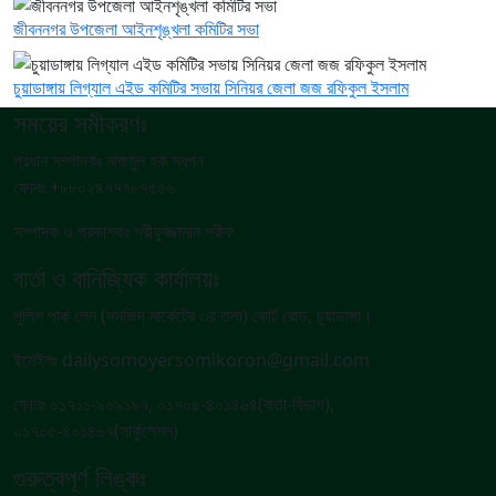
জীবননগর উপজেলা আইনশৃঙ্খলা কমিটির সভা
চুয়াডাঙ্গায় লিগ্যাল এইড কমিটির সভায় সিনিয়র জেলা জজ রফিকুল ইসলাম
সময়ের সমীকরণঃ
প্রধান সম্পাদকঃ নাজমুল হক স্বপন
ফোনঃ +৮৮০২৪৭৭৭৮৭৫৫৬
সম্পাদক ও প্রকাশকঃ শরীফুজ্জামান শরীফ
বার্তা ও বানিজ্যিক কার্যালয়ঃ
পুলিশ পার্ক লেন (মসজিদ মার্কেটের ৩য় তলা) কোর্ট রোড, চুয়াডাঙ্গা।
ইমেইলঃ dailysomoyersomikoron@gmail.com
ফোনঃ ০১৭১১-৯০৯১৯৭, ০১৭০৫-৪০১৪৬৪(বার্তা-বিভাগ),
০১৭০৫-৪০১৪৬৭(সার্কুলেশন)
গুরুত্বপূর্ণ লিঙ্কঃ