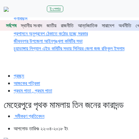
শিরোনাম
ই-পেপার
জুলাই গণঅভ্যুত্থানের দ্বিতীয় বর্ষপূর্তিতে চুয়াডাঙ্গা-মেহেরপুরে জামায়াতের
গণমিছিল
সর্বশেষ
স্থানীয় সংবাদ
জাতীয়
রাজনীতি
আর্ন্তজাতিক
সারাদেশ
অর্থনীতি
খ
চুয়াডাঙ্গায় সওজের বাসভবন ও সড়কের ২৬টি গাছ প্রায় ৫ লাখে নিলামে বিক্রি
প্রশাসনে অনুপ্রবেশ ঠেকাতে কঠোর হচ্ছে সরকার
জীবননগর উপজেলা আইনশৃঙ্খলা কমিটির সভা
চুয়াডাঙ্গায় লিগ্যাল এইড কমিটির সভায় সিনিয়র জেলা জজ রফিকুল ইসলাম
প্রচ্ছদ
আজকের পত্রিকা
প্রথম পাতা , প্রথম পাতা
মেহেরপুরে পৃথক মামলায় তিন জনের কারাদন্ড
সমীকরণ প্রতিবেদন
আপলোড তারিখঃ ২২-০৪-২০১৮ ইং