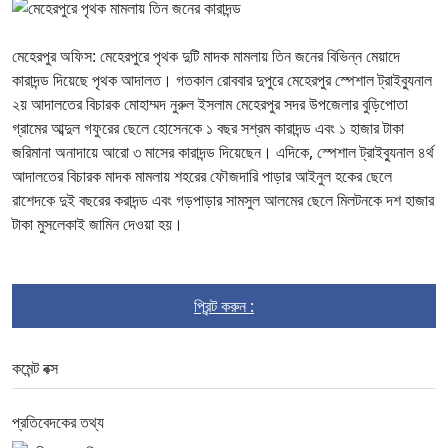
মেহেরপুর অফিস: মেহেরপুরে পৃথক দুটি মাদক মামলায় তিন জনের বিভিন্ন মেয়াদে
কারাদন্ড দিয়েছে পৃথক আদালত। গতকাল রোববার দুপুরে মেহেরপুর স্পেশাল ট্রাইব্যুনাল
২য় আদালতের বিচারক মোহাম্মদ নুরুল ইসলাম মেহেরপুর সদর উপজেলার বুড়িপোতা
গ্রামের আব্দুল গফুরের ছেলে হোসেনকে ১ বছর সশ্রম কারাদন্ড এবং ১ হাজার টাকা
জরিমানা অনাদায়ে আরো ৩ মাসের কারাদন্ড দিয়েছেন। এদিকে, স্পেশাল ট্রাইব্যুনাল ৪র্থ
আদালতের বিচারক মাদক মামলায় শহরের ফৌজদারি পাড়ার আইনুল হকের ছেলে
রাশেদকে দুই বছরের করাদন্ড এবং গড়পাড়ার সামসুল আলমের ছেলে মিলটনকে দশ হাজার
টাকা মুসলেকাই জামিন দেওয়া হয়।
প্রিন্ট করুন :
কমেন্ট বক্স
প্রতিবেদকের তথ্য