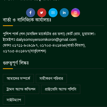
দামুড়হুদায় বিভিন্ন মামলার ৫ আসামি
বার্তা ও বানিজ্যিক কার্যালয়ঃ
৮
গ্রেপ্তার
পুলিশ পার্ক লেন (মসজিদ মার্কেটের ৩য় তলা) কোর্ট রোড, চুয়াডাঙ্গা।
ইমেইলঃ dailysomoyersomikoron@gmail.com
ফোনঃ ০১৭১১-৯০৯১৯৭, ০১৭০৫-৪০১৪৬৪(বার্তা-বিভাগ),
০১৭০৫-৪০১৪৬৭(সার্কুলেশন)
গুরুত্বপূর্ণ লিঙ্কঃ
আমাদের সম্পর্কে
সমীকরণ পরিবার
ট্রামস অ্যান্ড কন্ডিশন
প্রাইভেসি অ্যান্ড পলিসি
সাইটম্যাপ