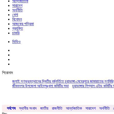
আর্ন্তজাতিক
সারাদেশ
অর্থনীতি
খেলা
বিনোদন
আজকের পত্রিকা
প্রযুক্তি
চাকরি
ভিডিও
শিরোনাম
জুলাই গণঅভ্যুত্থানের দ্বিতীয় বর্ষপূর্তিতে চুয়াডাঙ্গা-মেহেরপুরে জামায়াতের গণমিছ
জীবননগর উপজেলা আইনশৃঙ্খলা কমিটির সভা
চুয়াডাঙ্গায় লিগ্যাল এইড কমিট
সর্বশেষ
স্থানীয় সংবাদ
জাতীয়
রাজনীতি
আর্ন্তজাতিক
সারাদেশ
অর্থনীতি