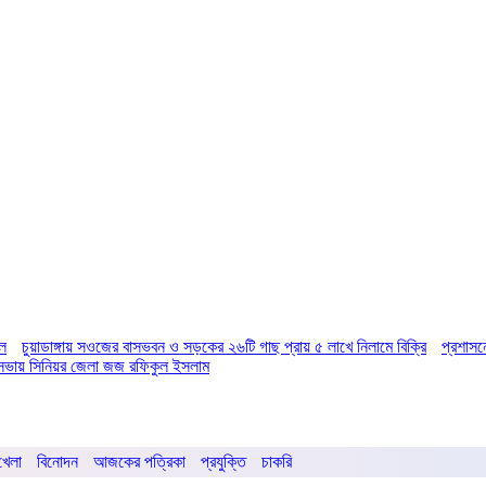
িল
চুয়াডাঙ্গায় সওজের বাসভবন ও সড়কের ২৬টি গাছ প্রায় ৫ লাখে নিলামে বিক্রি
প্রশাসন
ির সভায় সিনিয়র জেলা জজ রফিকুল ইসলাম
খেলা
বিনোদন
আজকের পত্রিকা
প্রযুক্তি
চাকরি