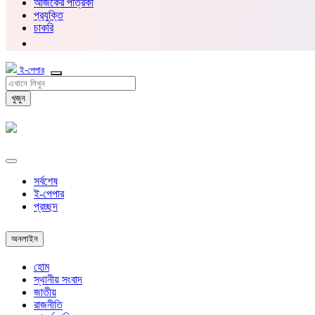
আজকের পত্রিকা
প্রযুক্তি
চাকরি
ই-পেপার
খুজুন
সর্বশেষ
ই-পেপার
প্রচ্ছদ
অনলাইন
হোম
স্থানীয় সংবাদ
জাতীয়
রাজনীতি