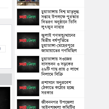
চুয়াডাঙ্গায় বিশ্ব মাতৃদুগ্ধ
সপ্তাহ উপলক্ষে পুরস্কার
বিতরণ অনুষ্ঠানে ডিসি
লুৎফুন নাহার
জুলাই গণঅভ্যুত্থানের
দ্বিতীয় বর্ষপূর্তিতে
চুয়াডাঙ্গা-মেহেরপুরে
ল
জামায়াতের গণমিছিল
চুয়াডাঙ্গায় সওজের
বাসভবন ও সড়কের
২৬টি গাছ প্রায় ৫ লাখে
নিলামে বিক্রি
প্রশাসনে অনুপ্রবেশ
ঠেকাতে কঠোর হচ্ছে
সরকার
জীবননগর উপজেলা
আইনশৃঙ্খলা কমিটির