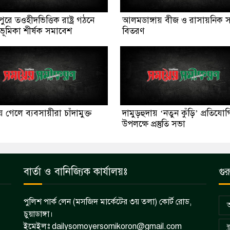
ুরে তওহীদভিত্তিক রাষ্ট্র গঠনে
আলমডাঙ্গায় বীজ ও রাসায়নিক 
ভূমিকা শীর্ষক সমাবেশ
বিতরণ
য় গেলে ব্যবসায়ীরা চাঁদামুক্ত
দামুড়হুদায় ‘নতুন কুঁড়ি’ প্রতিযো
উপলক্ষে প্রস্তুতি সভা
বার্তা ও বানিজ্যিক কার্যালয়ঃ
গুর
পুলিশ পার্ক লেন (মসজিদ মার্কেটের ৩য় তলা) কোর্ট রোড,
চুয়াডাঙ্গা।
ইমেইলঃ dailysomoyersomikoron@gmail.com
ট