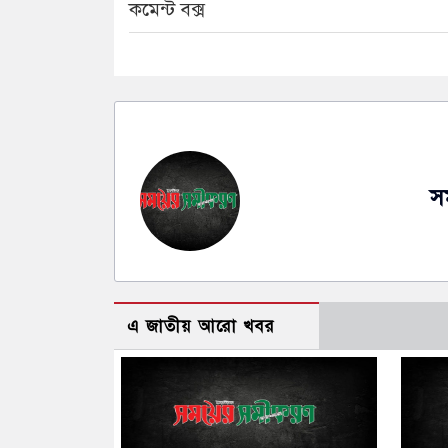
কমেন্ট বক্স
স
এ জাতীয় আরো খবর