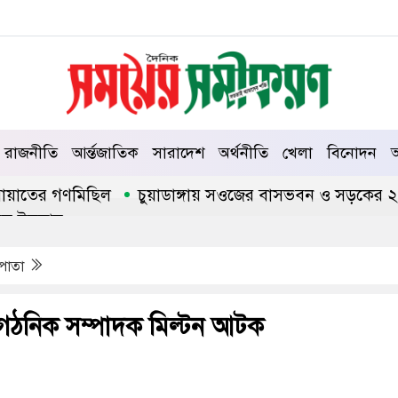
রাজনীতি
আর্ন্তজাতিক
সারাদেশ
অর্থনীতি
খেলা
বিনোদন
আ
য়াতের গণমিছিল
চুয়াডাঙ্গায় সওজের বাসভবন ও সড়কের ২৬টি গাছ
ইসলাম
 পাতা
গঠনিক সম্পাদক মিল্টন আটক