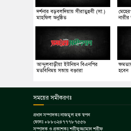
দর্শনার বড়বলদিয়ায় সীরাতুন্নবী (সা.)
মেহেরপ
মাহফিল অনুষ্ঠিত
নারীর 
আন্দুলবাড়ীয়া ইউনিয়ন বিএনপির
ক্ষমতা
মতবিনিময় সভায় বক্তারা
হবেন
সময়ের সমীকরণঃ
প্রধান সম্পাদকঃ নাজমুল হক স্বপন
ফোনঃ +৮৮০২৪৭৭৭৮৭৫৫৬
সম্পাদক ও প্রকাশকঃ শরীফুজ্জামান শরীফ