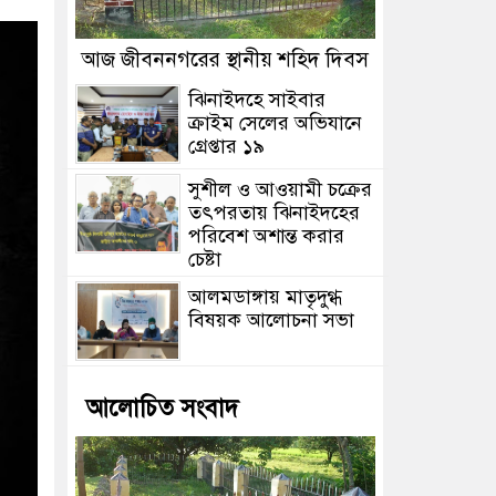
আজ জীবননগরের স্থানীয় শহিদ দিবস
ঝিনাইদহে সাইবার
ক্রাইম সেলের অভিযানে
গ্রেপ্তার ১৯
সুশীল ও আওয়ামী চক্রের
তৎপরতায় ঝিনাইদহের
পরিবেশ অশান্ত করার
চেষ্টা
আলমডাঙ্গায় মাতৃদুগ্ধ
বিষয়ক আলোচনা সভা
আলোচিত সংবাদ