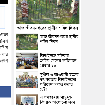
আজ জীবননগরের স্থানীয় শহিদ দিবস
রেজা
আজ জীবননগরের স্থানীয়
ুলিশ
শহিদ দিবস
নপির
ামলার
ঝিনাইদহে সাইবার
ক্রাইম সেলের অভিযানে
্রেরণ
গ্রেপ্তার ১৯
সুশীল ও আওয়ামী চক্রের
তৎপরতায় ঝিনাইদহের
পরিবেশ অশান্ত করার
চেষ্টা
আলমডাঙ্গায় মাতৃদুগ্ধ
বিষয়ক আলোচনা সভা