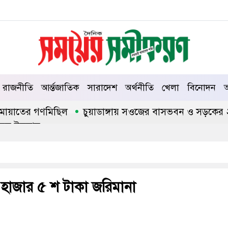
রাজনীতি
আর্ন্তজাতিক
সারাদেশ
অর্থনীতি
খেলা
বিনোদন
আ
য়াতের গণমিছিল
চুয়াডাঙ্গায় সওজের বাসভবন ও সড়কের ২৬টি গা
ইসলাম
 হাজার ৫ শ টাকা জরিমানা