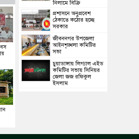
নিলামে বিক্রি
প্রশাসনে অনুপ্রবেশ
ঠেকাতে কঠোর হচ্ছে
সরকার
জীবননগর উপজেলা
আইনশৃঙ্খলা কমিটির
দিবস
সভা
ায়
চুয়াডাঙ্গায় লিগ্যাল এইড
কমিটির সভায় সিনিয়র
জেলা জজ রফিকুল
ইসলাম
য়ান