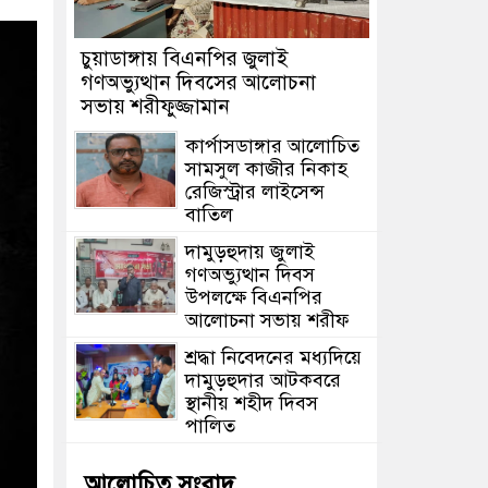
চুয়াডাঙ্গায় বিএনপির জুলাই
গণঅভ্যুত্থান দিবসের আলোচনা
সভায় শরীফুজ্জামান
কার্পাসডাঙ্গার আলোচিত
সামসুল কাজীর নিকাহ
রেজিস্ট্রার লাইসেন্স
বাতিল
দামুড়হুদায় জুলাই
গণঅভ্যুত্থান দিবস
উপলক্ষে বিএনপির
আলোচনা সভায় শরীফ
শ্রদ্ধা নিবেদনের মধ্যদিয়ে
দামুড়হুদার আটকবরে
স্থানীয় শহীদ দিবস
পালিত
আলোচিত সংবাদ