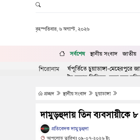
বৃহস্পতিবার, ৬ অগাস্ট, ২০২৬
সর্বশেষ
স্থানীয় সংবাদ
জাতীয়
ই গণঅভ্যুত্থানের দ্বিতীয় বর্ষপূর্তিতে চুয়াডাঙ্গা-মেহেরপুরে জামা
শিরোনাম
ডাঙ্গায় লিগ্যাল এইড কমিটির সভায় সিনিয়র জেলা জজ রফিকুল 
প্রচ্ছদ
স্থানীয় সংবাদ
চুয়াডাঙ্গা
দামুড়হুদায় তিন ব্যবসায়ীকে ৮
প্রতিবেদক দামুড়হুদা
আপলোড তারিখঃ ০৯-০৭-২০২৬ ইং