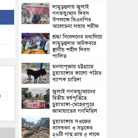
দামুড়হুদায় জুলাই
গণঅভ্যুত্থান দিবস
উপলক্ষে বিএনপির
আলোচনা সভায় শরীফ
শ্রদ্ধা নিবেদনের মধ্যদিয়ে
দামুড়হুদার আটকবরে
স্থানীয় শহীদ দিবস
পালিত
মনসাপূজায় চট্টগ্রামে
চুয়াডাঙ্গার কালো পাঁঠার
ব্যাপক চাহিদা
জুলাই গণঅভ্যুত্থানের
ল
দ্বিতীয় বর্ষপূর্তিতে
চুয়াডাঙ্গা-মেহেরপুরে
জামায়াতের গণমিছিল
চুয়াডাঙ্গায় সওজের
বাসভবন ও সড়কের
২৬টি গাছ প্রায় ৫ লাখে