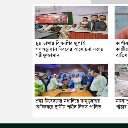
চুয়াডাঙ্গায় বিএনপির জুলাই
কার্প
গণঅভ্যুত্থান দিবসের আলোচনা সভায়
কাজীর 
শরীফুজ্জামান
বাতিল
শ্রদ্ধা নিবেদনের মধ্যদিয়ে দামুড়হুদার
মনসাপূ
আটকবরে স্থানীয় শহীদ দিবস পালিত
পাঁঠার