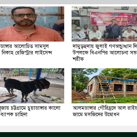
াসডাঙ্গার আলোচিত সামসুল
দামুড়হুদায় জুলাই গণঅভ্যুত্থান 
নিকাহ রেজিস্ট্রার লাইসেন্স
উপলক্ষে বিএনপির আলোচনা সভ
শরীফ
জায় চট্টগ্রামে চুয়াডাঙ্গার কালো
আলমডাঙ্গার গৌরিহ্রদে আল রাই
 ব্যাপক চাহিদা
জামে মসজিদের উদ্বোধন