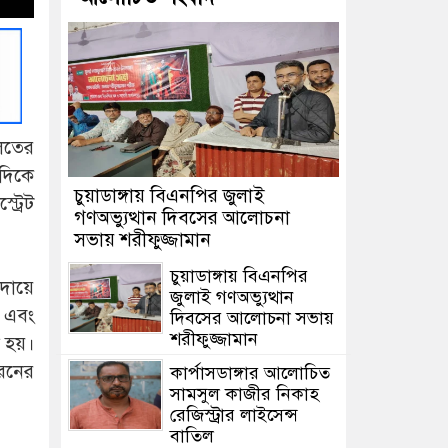
ালতের
দিকে
চুয়াডাঙ্গায় বিএনপির জুলাই
ট্রেট
গণঅভ্যুত্থান দিবসের আলোচনা
সভায় শরীফুজ্জামান
চুয়াডাঙ্গায় বিএনপির
 দায়ে
জুলাই গণঅভ্যুত্থান
া এবং
দিবসের আলোচনা সভায়
শরীফুজ্জামান
 হয়।
ধরনের
কার্পাসডাঙ্গার আলোচিত
সামসুল কাজীর নিকাহ
রেজিস্ট্রার লাইসেন্স
বাতিল