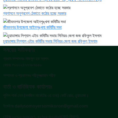
প্রশাসনে অনুপ্রবেশ ঠেকাতে কঠোর হচ্ছে সরকার
জীবননগর উপজেলা আইনশৃঙ্খলা কমিটির সভা
চুয়াডাঙ্গায় লিগ্যাল এইড কমিটির সভায় সিনিয়র জেলা জজ রফিকুল ইসলাম
সময়ের সমীকরণঃ
প্রধান সম্পাদকঃ নাজমুল হক স্বপন
ফোনঃ +৮৮০২৪৭৭৭৮৭৫৫৬
সম্পাদক ও প্রকাশকঃ শরীফুজ্জামান শরীফ
বার্তা ও বানিজ্যিক কার্যালয়ঃ
পুলিশ পার্ক লেন (মসজিদ মার্কেটের ৩য় তলা) কোর্ট রোড, চুয়াডাঙ্গা।
ইমেইলঃ dailysomoyersomikoron@gmail.com
ফোনঃ ০১৭১১-৯০৯১৯৭, ০১৭০৫-৪০১৪৬৪(বার্তা-বিভাগ),