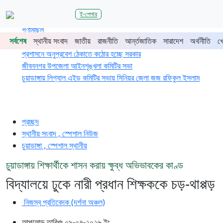
শিরোনাম
ই-পেপার
জুলাই গণঅভ্যুত্থানের দ্বিতীয় বর্ষপূর্তিতে চুয়াডাঙ্গা-মেহেরপুরে জামায়াতের
গণমিছিল
সর্বশেষ
স্থানীয় সংবাদ
জাতীয়
রাজনীতি
আর্ন্তজাতিক
সারাদেশ
অর্থনীতি
খ
চুয়াডাঙ্গায় সওজের বাসভবন ও সড়কের ২৬টি গাছ প্রায় ৫ লাখে নিলামে বিক্রি
প্রশাসনে অনুপ্রবেশ ঠেকাতে কঠোর হচ্ছে সরকার
জীবননগর উপজেলা আইনশৃঙ্খলা কমিটির সভা
চুয়াডাঙ্গায় লিগ্যাল এইড কমিটির সভায় সিনিয়র জেলা জজ রফিকুল ইসলাম
প্রচ্ছদ
স্থানীয় সংবাদ , স্পেশাল নিউজ
চুয়াডাঙ্গা , স্পেশাল স্থানীয়
চুয়াডাঙ্গায় শিক্ষার্থীকে শাসন করায় ক্ষুব্ধ অভিভাবকের কাণ্ড
বিদ্যালয়ে ঢুকে নারী প্রধান শিক্ষককে চড়-থাপ্পড়
নিজস্ব প্রতিবেদক (দর্শনা অঞ্চল)
আপলোড তারিখঃ ০৯-০৭-২০২৬ ইং