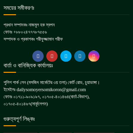
সময়ের সমীকরণঃ
প্রধান সম্পাদকঃ নাজমুল হক স্বপন
ফোনঃ +৮৮০২৪৭৭৭৮৭৫৫৬
সম্পাদক ও প্রকাশকঃ শরীফুজ্জামান শরীফ
বার্তা ও বানিজ্যিক কার্যালয়ঃ
পুলিশ পার্ক লেন (মসজিদ মার্কেটের ৩য় তলা) কোর্ট রোড, চুয়াডাঙ্গা।
ইমেইলঃ dailysomoyersomikoron@gmail.com
ফোনঃ ০১৭১১-৯০৯১৯৭, ০১৭০৫-৪০১৪৬৪(বার্তা-বিভাগ),
০১৭০৫-৪০১৪৬৭(সার্কুলেশন)
গুরুত্বপূর্ণ লিঙ্কঃ