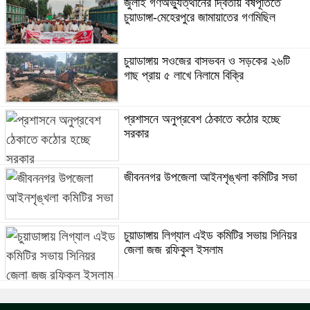
জুলাই গণঅভ্যুত্থানের দ্বিতীয় বর্ষপূর্তিতে
চুয়াডাঙ্গা-মেহেরপুরে জামায়াতের গণমিছিল
চুয়াডাঙ্গায় সওজের বাসভবন ও সড়কের ২৬টি
গাছ প্রায় ৫ লাখে নিলামে বিক্রি
প্রশাসনে অনুপ্রবেশ ঠেকাতে কঠোর হচ্ছে
সরকার
জীবননগর উপজেলা আইনশৃঙ্খলা কমিটির সভা
চুয়াডাঙ্গায় লিগ্যাল এইড কমিটির সভায় সিনিয়র
জেলা জজ রফিকুল ইসলাম