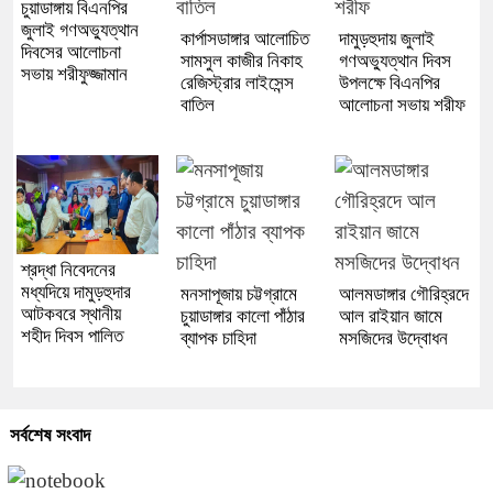
চুয়াডাঙ্গায় বিএনপির
জুলাই গণঅভ্যুত্থান
কার্পাসডাঙ্গার আলোচিত
দামুড়হুদায় জুলাই
দিবসের আলোচনা
সামসুল কাজীর নিকাহ
গণঅভ্যুত্থান দিবস
সভায় শরীফুজ্জামান
রেজিস্ট্রার লাইসেন্স
উপলক্ষে বিএনপির
বাতিল
আলোচনা সভায় শরীফ
শ্রদ্ধা নিবেদনের
মধ্যদিয়ে দামুড়হুদার
মনসাপূজায় চট্টগ্রামে
আলমডাঙ্গার গৌরিহ্রদে
আটকবরে স্থানীয়
চুয়াডাঙ্গার কালো পাঁঠার
আল রাইয়ান জামে
শহীদ দিবস পালিত
ব্যাপক চাহিদা
মসজিদের উদ্বোধন
সর্বশেষ সংবাদ