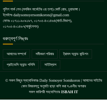
পুলিশ পার্ক লেন (মসজিদ মার্কেটের ৩য় তলা) কোর্ট রোড, চুয়াডাঙ্গা।
ইমেইলঃ dailysomoyersomikoron@gmail.com
ফোনঃ ০১৭১১-৯০৯১৯৭, ০১৭০৫-৪০১৪৬৪(বার্তা-বিভাগ),
০১৭০৫-৪০১৪৬৭(সার্কুলেশন)
গুরুত্বপূর্ণ লিঙ্কঃ
আমাদের সম্পর্কে
সমীকরণ পরিবার
ট্রামস অ্যান্ড কন্ডিশন
প্রাইভেসি অ্যান্ড পলিসি
সাইটম্যাপ
© সকল কিছুর স্বত্বাধিকারঃ Daily Somoyer Somikoron | আমাদের সাইটের
কোন বিষয়বস্তু অনুমতি ছাড়া কপি করা দণ্ডনীয় অপরাধ
সকল কারিগরী সহযোগিতায়
ISBAH IT