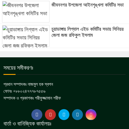
জীবননগর উপজেলা আইনশৃঙ্খলা কমিটির সভা
চুয়াডাঙ্গায় লিগ্যাল এইড কমিটির সভায় সিনিয়র
জেলা জজ রফিকুল ইসলাম
সময়ের সমীকরণঃ
প্রধান সম্পাদকঃ নাজমুল হক স্বপন
ফোনঃ +৮৮০২৪৭৭৭৮৭৫৫৬
সম্পাদক ও প্রকাশকঃ শরীফুজ্জামান শরীফ
বার্তা ও বানিজ্যিক কার্যালয়ঃ