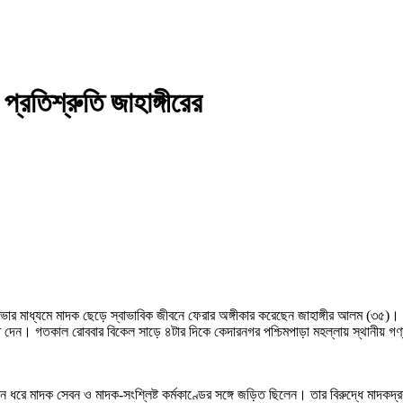
্রতিশ্রুতি জাহাঙ্গীরের
ার মাধ্যমে মাদক ছেড়ে স্বাভাবিক জীবনে ফেরার অঙ্গীকার করেছেন জাহাঙ্গীর আলম (৩৫)। তি
রুতি দেন। গতকাল রোববার বিকেল সাড়ে ৪টার দিকে কেদারনগর পশ্চিমপাড়া মহল্লায় স্থানীয় গণ
র্ঘদিন ধরে মাদক সেবন ও মাদক-সংশ্লিষ্ট কর্মকাণ্ডের সঙ্গে জড়িত ছিলেন। তার বিরুদ্ধে মা