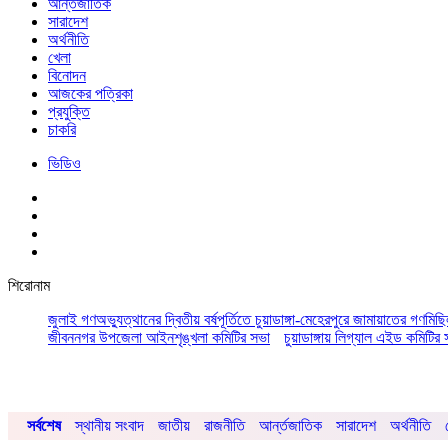
আর্ন্তজাতিক
সারাদেশ
অর্থনীতি
খেলা
বিনোদন
আজকের পত্রিকা
প্রযুক্তি
চাকরি
ভিডিও
শিরোনাম
জুলাই গণঅভ্যুত্থানের দ্বিতীয় বর্ষপূর্তিতে চুয়াডাঙ্গা-মেহেরপুরে জামায়াতের গণমিছ
জীবননগর উপজেলা আইনশৃঙ্খলা কমিটির সভা
চুয়াডাঙ্গায় লিগ্যাল এইড কমিট
সর্বশেষ
স্থানীয় সংবাদ
জাতীয়
রাজনীতি
আর্ন্তজাতিক
সারাদেশ
অর্থনীতি