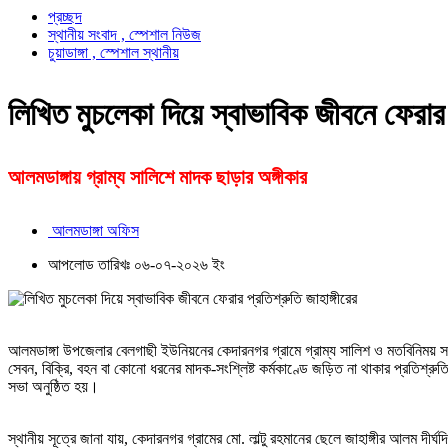
প্রচ্ছদ
স্থানীয় সংবাদ , স্পেশাল নিউজ
চুয়াডাঙ্গা , স্পেশাল স্থানীয়
লিখিত মুচলেকা দিয়ে স্বাভাবিক জীবনে ফেরার প
আলমডাঙ্গায় গ্রাম্য সালিশে মাদক ছাড়ার অঙ্গীকার
আলমডাঙ্গা অফিস
আপলোড তারিখঃ ০৬-০৭-২০২৬ ইং
আলমডাঙ্গা উপজেলার বেলগাছী ইউনিয়নের কেদারনগর গ্রামে গ্রাম্য সালিশ ও মতবিনিময় সভ
সেবন, বিক্রি, বহন বা কোনো ধরনের মাদক-সংশ্লিষ্ট কর্মকাণ্ডে জড়িত না থাকার প্রতিশ্
সভা অনুষ্ঠিত হয়।
স্থানীয় সূত্রে জানা যায়, কেদারনগর গ্রামের মো. লাল্টু রহমানের ছেলে জাহাঙ্গীর আলম দী