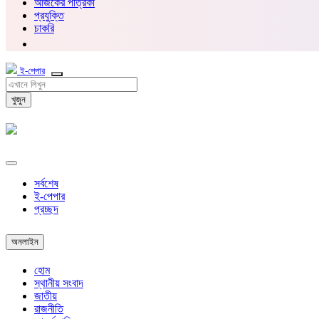
আজকের পত্রিকা
প্রযুক্তি
চাকরি
ই-পেপার
খুজুন
সর্বশেষ
ই-পেপার
প্রচ্ছদ
অনলাইন
হোম
স্থানীয় সংবাদ
জাতীয়
রাজনীতি