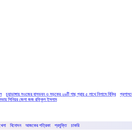
িল
চুয়াডাঙ্গায় সওজের বাসভবন ও সড়কের ২৬টি গাছ প্রায় ৫ লাখে নিলামে বিক্রি
প্রশাসন
ির সভায় সিনিয়র জেলা জজ রফিকুল ইসলাম
খেলা
বিনোদন
আজকের পত্রিকা
প্রযুক্তি
চাকরি