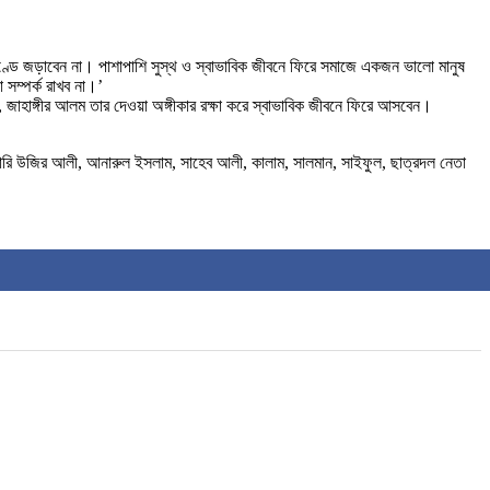
াণ্ডে জড়াবেন না। পাশাপাশি সুস্থ ও স্বাভাবিক জীবনে ফিরে সমাজে একজন ভালো মানুষ
সম্পর্ক রাখব না।’
জাহাঙ্গীর আলম তার দেওয়া অঙ্গীকার রক্ষা করে স্বাভাবিক জীবনে ফিরে আসবেন।
টারি উজির আলী, আনারুল ইসলাম, সাহেব আলী, কালাম, সালমান, সাইফুল, ছাত্রদল নেতা