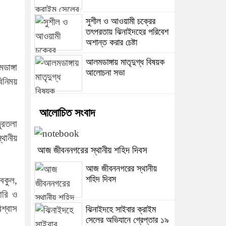
সুশীল ও আওয়ামী চক্রের
তৎপরতায় ঝিনাইদহের পরিবেশ
অশান্ত করার চেষ্টা
আলমডাঙ্গায় মাতৃদুগ্ধ বিষয়ক
াঙ্গা
আলোচনা সভা
বিনিময়
আলোচিত সংবাদ
ুরতলা
থানীয়
আজ জীবননগরের স্থানীয় শহিদ দিবস
আজ জীবননগরের স্থানীয়
শহিদ দিবস
বকুল,
ারি ও
িশ্বাস
ঝিনাইদহে সাইবার ক্রাইম
সেলের অভিযানে গ্রেপ্তার ১৯