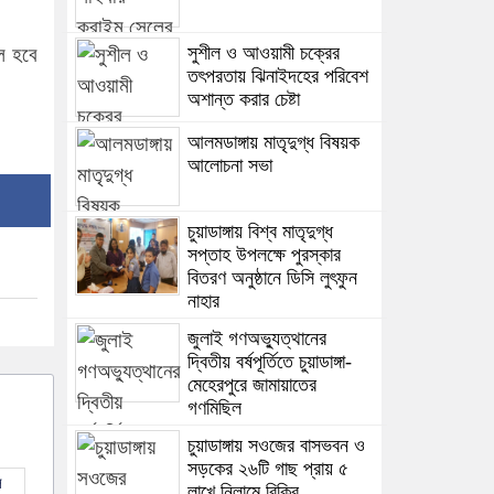
সুশীল ও আওয়ামী চক্রের
ীল হবে
তৎপরতায় ঝিনাইদহের পরিবেশ
অশান্ত করার চেষ্টা
আলমডাঙ্গায় মাতৃদুগ্ধ বিষয়ক
আলোচনা সভা
চুয়াডাঙ্গায় বিশ্ব মাতৃদুগ্ধ
সপ্তাহ উপলক্ষে পুরস্কার
বিতরণ অনুষ্ঠানে ডিসি লুৎফুন
নাহার
জুলাই গণঅভ্যুত্থানের
দ্বিতীয় বর্ষপূর্তিতে চুয়াডাঙ্গা-
মেহেরপুরে জামায়াতের
গণমিছিল
চুয়াডাঙ্গায় সওজের বাসভবন ও
সড়কের ২৬টি গাছ প্রায় ৫
ল
লাখে নিলামে বিক্রি