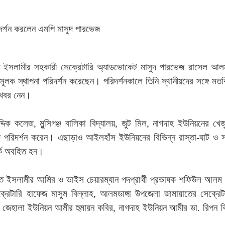
ে ইসলামীর সহকারী সেক্রেটারি অ্যাডভোকেট মাসুদ পারভেজ রাসেল আলমড
নমূলক স্থাপনা পরিদর্শন করেছেন। পরিদর্শনকালে তিনি স্থানীয়দের সঙ্গে মত
জখবর নেন।
িক কলেজ, মুন্সিগঞ্জ বালিকা বিদ্যালয়, জুট মিল, নাগদাহ ইউনিয়নের খেজ
রিজ পরিদর্শন করেন। এছাড়াও আইলহাঁস ইউনিয়নের বিভিন্ন রাস্তা-ঘাট ও স্
র্কে অবহিত হন।
ে ইসলামীর আমির ও ভাইস চেয়ারম্যান পদপ্রার্থী প্রভাষক শফিউল আলম 
ক্রেটারি হাফেজ মাসুম বিল্লাহ, আলমডাঙ্গা উপজেলা জামায়াতের সেক্রেট
েজা, জেহালা ইউনিয়ন আমীর হুমায়ন কবির, নাগদাহ ইউনিয়ন আমীর ডা. রিপন ব