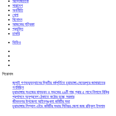
আর্ন্তজাতিক
সারাদেশ
অর্থনীতি
খেলা
বিনোদন
আজকের পত্রিকা
প্রযুক্তি
চাকরি
ভিডিও
শিরোনাম
জুলাই গণঅভ্যুত্থানের দ্বিতীয় বর্ষপূর্তিতে চুয়াডাঙ্গা-মেহেরপুরে জামায়াতের
গণমিছিল
চুয়াডাঙ্গায় সওজের বাসভবন ও সড়কের ২৬টি গাছ প্রায় ৫ লাখে নিলামে বিক্রি
প্রশাসনে অনুপ্রবেশ ঠেকাতে কঠোর হচ্ছে সরকার
জীবননগর উপজেলা আইনশৃঙ্খলা কমিটির সভা
চুয়াডাঙ্গায় লিগ্যাল এইড কমিটির সভায় সিনিয়র জেলা জজ রফিকুল ইসলাম