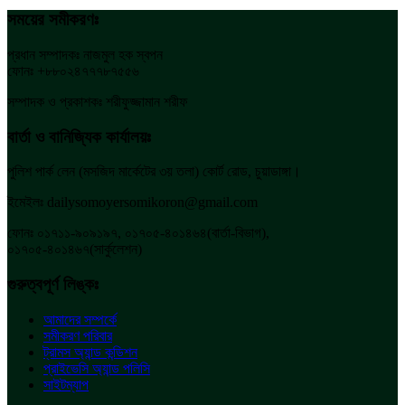
সময়ের সমীকরণঃ
প্রধান সম্পাদকঃ নাজমুল হক স্বপন
ফোনঃ +৮৮০২৪৭৭৭৮৭৫৫৬
সম্পাদক ও প্রকাশকঃ শরীফুজ্জামান শরীফ
বার্তা ও বানিজ্যিক কার্যালয়ঃ
পুলিশ পার্ক লেন (মসজিদ মার্কেটের ৩য় তলা) কোর্ট রোড, চুয়াডাঙ্গা।
ইমেইলঃ dailysomoyersomikoron@gmail.com
ফোনঃ ০১৭১১-৯০৯১৯৭, ০১৭০৫-৪০১৪৬৪(বার্তা-বিভাগ),
০১৭০৫-৪০১৪৬৭(সার্কুলেশন)
গুরুত্বপূর্ণ লিঙ্কঃ
আমাদের সম্পর্কে
সমীকরণ পরিবার
ট্রামস অ্যান্ড কন্ডিশন
প্রাইভেসি অ্যান্ড পলিসি
সাইটম্যাপ