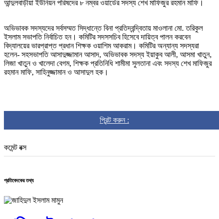
আন্দুলবাড়ীয়া ইউনিয়ন পরিষদের ৮ নম্বর ওয়ার্ডের সদস্য শেখ মাফিজুর রহমান মাফি।
অভিভাবক সদস্যদের সর্বসম্মত সিদ্ধান্তে বিনা প্রতিদ্বন্দ্বিতায় মাওলানা মো. তরিকুল
ইসলাম সভাপতি নির্বাচিত হন। কমিটির সদসসচিব হিসেবে দায়িত্ব পালন করবেন
বিদ্যালয়ের ভারপ্রাপ্ত প্রধান শিক্ষক ওয়াশিম আকরাম। কমিটির অন্যান্য সদস্যরা
হলেন- সহসভাপতি আসাদুজ্জামান আসাদ, অভিভাবক সদস্য ইয়াকুব আলী, আসমা খাতুন,
লিজা খাতুন ও খালেদা বেগম, শিক্ষক প্রতিনিধি শামীমা সুলতানা এবং সদস্য শেখ মাফিজুর
রহমান মাফি, সাহিনুজ্জামান ও আসাদুল হক।
প্রিন্ট করুন :
কমেন্ট বক্স
প্রতিবেদকের তথ্য