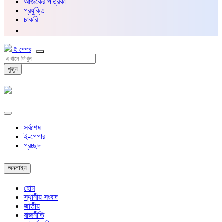
আজকের পত্রিকা
প্রযুক্তি
চাকরি
ই-পেপার
খুজুন
সর্বশেষ
ই-পেপার
প্রচ্ছদ
অনলাইন
হোম
স্থানীয় সংবাদ
জাতীয়
রাজনীতি