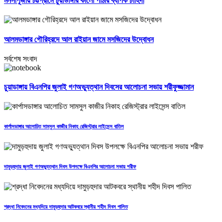
মনসাপূজায় চট্টগ্রামে চুয়াডাঙ্গার কালো পাঁঠার ব্যাপক চাহিদা
আলমডাঙ্গার গৌরিহ্রদে আল রাইয়ান জামে মসজিদের উদ্বোধন
সর্বশেষ সংবাদ
চুয়াডাঙ্গায় বিএনপির জুলাই গণঅভ্যুত্থান দিবসের আলোচনা সভায় শরীফুজ্জামান
কার্পাসডাঙ্গার আলোচিত সামসুল কাজীর নিকাহ রেজিস্ট্রার লাইসেন্স বাতিল
দামুড়হুদায় জুলাই গণঅভ্যুত্থান দিবস উপলক্ষে বিএনপির আলোচনা সভায় শরীফ
শ্রদ্ধা নিবেদনের মধ্যদিয়ে দামুড়হুদার আটকবরে স্থানীয় শহীদ দিবস পালিত