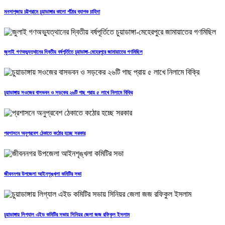
মনসাপূজায় চট্টগ্রামে চুয়াডাঙ্গার কালো পাঁঠার ব্যাপক চাহিদা
জুলাই গণঅভ্যুত্থানের দ্বিতীয় বর্ষপূর্তিতে চুয়াডাঙ্গা-মেহেরপুরে জামায়াতের গণমিছিল
চুয়াডাঙ্গায় সওজের বাসভবন ও সড়কের ২৬টি গাছ প্রায় ৫ লাখে নিলামে বিক্রি
প্রশাসনে অনুপ্রবেশ ঠেকাতে কঠোর হচ্ছে সরকার
জীবননগর উপজেলা আইনশৃঙ্খলা কমিটির সভা
চুয়াডাঙ্গায় লিগ্যাল এইড কমিটির সভায় সিনিয়র জেলা জজ রফিকুল ইসলাম