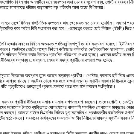
োধিত বিধিমালায় অনলাইনে মনোনয়নপত্র জমা দেওয়ার সুযোগ বন্ধ, পোস্টার ব্যবহার নিষিদ্ধ,
েকাতে জামানতের পরিমাণ বাড়ানোসহ বড় পরিবর্তন আনা হচ্ছে বিধিমালায়।
চনকে সামনে রেখে বিভিন্ন রাজনৈতিক দলগুলোর কাছ থেকে মতামত চাওয়া হয়েছিল। এছাড়া প
বেশিত করে আইন-বিধি সংশোধন করা হবে। এক্ষেত্রে শুরুতে ছোট নির্বাচন (ইউপি) দিয়ে শু
 তৈরি হওয়ায় এবারের নির্বাচন অত্যন্ত প্রতিদ্বন্দ্বিতাপূর্ণ হওয়ার সম্ভাবনা রয়েছে। ইউনি
করবে। অক্টোবরে ভোটের লক্ষ্যে নির্বাচন কমিশনের কর্মকর্তারা ভোটারতালিকা হালনাগাদ, ভোটকেন
ির্বাচনি পরিবেশ নিশ্চিত করার বিষয়েও প্রাথমিক পরিকল্পনা নেওয়া হচ্ছে। এবারের জাতীয় 
 ইতিমধ্যে সম্ভাব্য চেয়ারম্যান, মেয়র ও সদস্য প্রার্থীদের তত্পরতা শুরু হয়েছে।
স্যুতে নিজেদের অবস্থান তুলে ধরছেন সম্ভাব্য প্রার্থীরা। পোস্টার, ব্যানারে ছবি দিয়ে 
িয়ে আগ্রহ বাড়ছে। অক্টোবর থেকে শুরু হতে যাওয়া সম্ভাব্য স্থানীয় সরকার নির্বাচনকে কেন
গতি-প্রকৃতিতেও গুরুত্বপূর্ণ প্রভাব ফেলতে পারে বলে মনে করছেন সংশ্লিষ্টরা।
োর সম্ভাব্য প্রার্থীরা ইতিমধ্যে এলাকায় এলাকায় গণসংযোগ করছেন। তাদের পোস্টার, ফেস্টু
টারদের মনোযোগ টানতে ব্যক্তিগত যোগাযোগের পাশাপাশি সামাজিক যোগাযোগ মাধ্যমেও জোর 
ুলে ধরছেন। জানতে চাইলে বিএনপির সিনিয়র যুগ্ম মহাসচিব ও প্রধানমন্ত্রীর রাজনৈতিক উপদেষ্ট
 ভোটের মাঠে নামবে। সরকারের কার্যক্রমের সফলতায় জাতীয় নির্বাচনের সাফল্য স্থানীয় সরকার
 ঢাকা উত্তর, দক্ষিণ, গাজীপুর ও নারায়ণগঞ্জ সিটির সম্ভাব্য প্রার্থীর নামও ঘোষণা করা 