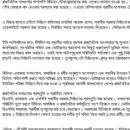
রাজনৈতিক দলগুলোর পাশাপাশি বিভিন্ন স্টেকহোল্ডারদের কাছ থেকেও মতামত চাওয়া হয়। সংশ
পৌর মেয়রকে বাদ দেওয়ার প্রস্তাব করা হয়েছে। এ ছাড়া বেশিসংখ্যক প্রার্থীর মনোনয়ন ঠ
এ বিষয়ে জানতে চাইলে নির্বাচন কমিশনার তাহমিদা আহমদ বলেন, স্থানীয় সরকার নির্বা
ওয়েবসাইটে প্রকাশ করা হয়েছে। নির্ধারিত সময়ে অনেকে মতামত দিয়েছেন। সেইগুলো সন্নি
ইসি সংশ্লিষ্টদের মতে, দীর্ঘদিন পর স্থানীয় পর্যায়ে ব্যাপক রাজনৈতিক অংশগ্রহণের সুযোগ
জনপ্রিয়তা, সাংগঠনিক শক্তি এবং ভোটারদের প্রত্যাশা সব কিছুই গুরুত্বপূর্ণ ভূমিকা পালন 
বাড়ানোর বিষয়ে কাজ করছেন। একই সঙ্গে আইনশৃঙ্খলা পরিস্থিতি পর্যবেক্ষণ এবং সুষ্ঠু ন
ছাড়াই জোর নির্বাচনি তৎপরতা শুরু হয়েছে। তৃণমূলের এই নির্বাচনকে কেন্দ্র করে গ্রামাঞ্চলে
বিভিন্ন এলাকায় গণসংযোগ, সামাজিক ও ধর্মীয় অনুষ্ঠানে অংশগ্রহণ এবং স্থানীয় উন্নয়ন ই
ভিত্তি শক্তিশালী করতে মাঠে সক্রিয় হয়ে উঠেছেন। সাধারণ ভোটারদের মধ্যেও নির্বাচন ন
ইউনিয়ন পরিষদ নির্বাচন দিয়ে শুরু হওয়া এ প্রক্রিয়া আগামী মাসগুলোতে দেশের রাজনৈতিক 
রাজনৈতিক দলগুলোর প্রস্তুতি ও প্রার্থিতা ঘোষণা :
বিএনপি, জামায়াত এবং এনসিপি স্থানীয় সরকার নির্বাচনের প্রস্তুতি শুরু করেছে। দলগুল
পরিচিতি তুলে ধরতে বিভিন্ন সামাজিক ও রাজনৈতিক কর্মসূচিতে অংশ নিচ্ছেন তারা। ভো
বিএনপির সম্ভাব্য প্রার্থীরা তৃণমূলের মাঠ চষে বেড়াচ্ছেন। সরকারের ইতিবাচক কর্মকাণ্ড ত
রয়েছে। নির্বাচনের দিনক্ষণ ঘোষণা হওয়ার পর দলীয় পূর্ণ শক্তি নিয়ে সবাই (নেতা-কর্মী)
এদিকে ১২টি সিটি করপোরেশনে জামায়াতে ইসলামী তাদের প্রার্থী চূড়ান্ত করেছে। ইতিমধ্যে