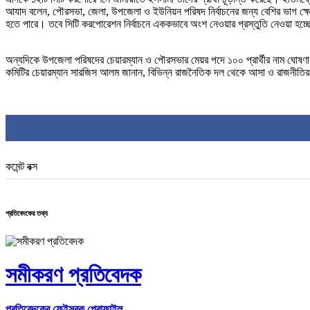
আযাদ বলেন, পৌরসভা, জেলা, উপজেলা ও ইউনিয়ন পরিষদ নির্বাচনের জন্য বেশির ভাগ ক্ষেত্র
হতে পারে। তবে সিটি করপোরেশন নির্বাচনে এককভাবে অংশ নেওয়ার প্রস্তুতি নেওয়া হচ্
অন্যদিকে উপজেলা পরিষদের চেয়ারম্যান ও পৌরসভার মেয়র পদে ১০০ প্রার্থীর নাম ঘোষণা ক
কমিটির চেয়ারম্যান সারজিস আলম জানান, বিভিন্ন রাজনৈতিক দল থেকে আসা ও রাজনীতির বা
কমেন্ট বক্স
প্রতিবেদকের তথ্য
সমীকরণ প্রতিবেদক
প্রতিবেদকের ফেইসবুক প্রোফাইল