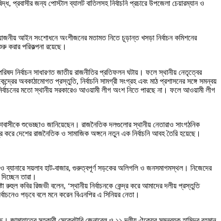
 প্রবাসীর জন্য পোস্টাল ব্যালট বাতিলসহ নির্বাচনি প্রচারে উপজেলা চেয়ারম্যান ও
্রয়োজনীয় আইন সংশোধনে অংশীজনের মতামত নিতে চূড়ান্ত খসড়া নির্বাচন কমিশনের
রু করার পরিকল্পনা রয়েছে।
য়ন পরিষদ নির্বাচন সাধারণত জাতীয় রাজনীতির প্রতিফলন ঘটায়। ফলে স্থানীয় নেতৃত্বের
্দ্রের অবকাঠামোগত প্রস্তুতি, নির্বাচনি সামগ্রী সংগ্রহ এবং মাঠ প্রশাসনের সঙ্গে সমন্বয়
সংসদ নির্বাচনের মতো স্থানীয় সরকারেও আওয়ামী লীগ অংশ নিতে পারছে না। ফলে আওয়ামী লীগ
এলাকাবাসীকে শুভেচ্ছাও জানিয়েছেন। রাজনৈতিক দলগুলোর স্থানীয় নেতারাও সাংগঠনিক
্দ্র করে দেশের রাজনৈতিক ও সামাজিক অঙ্গনে নতুন এক নির্বাচনি আবহ তৈরি হয়েছে।
ন ও ব্যানারে সয়লাব হাট-বাজার, গুরুত্বপূর্ণ সড়কের অলিগলি ও জনসমাগমস্থল। নিজেদের
দিচ্ছেন তারা।
া রুহুল কবির রিজভী বলেন, ‘স্থানীয় নির্বাচনকে কেন্দ্র করে আমাদের দলীয় প্রস্তুতি
 নির্বাচনেও পড়বে বলে মনে করেন বিএনপির এ সিনিয়র নেতা।
হয়েছে। জামায়াতের সহকারী সেক্রেটারি জেনারেল ও ১১ দলীয় ঐক্যের সমন্বয়ক হামিদুর রহমান