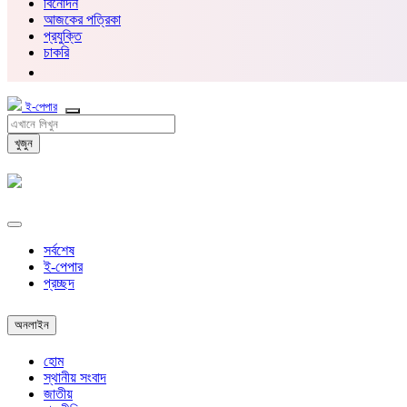
বিনোদন
আজকের পত্রিকা
প্রযুক্তি
চাকরি
ই-পেপার
খুজুন
সর্বশেষ
ই-পেপার
প্রচ্ছদ
অনলাইন
হোম
স্থানীয় সংবাদ
জাতীয়