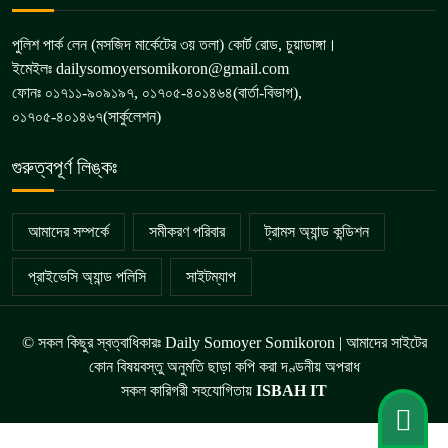
পুলিশ পার্ক লেন (মসজিদ মার্কেটের ৩য় তলা) কোর্ট রোড, চুয়াডাঙ্গা।
ইমেইলঃ dailysomoyersomikoron@gmail.com
ফোনঃ ০১৭১১-৯০৯১৯৭, ০১৭০৫-৪০১৪৬৪(বার্তা-বিভাগ),
০১৭০৫-৪০১৪৬৭(সার্কুলেশন)
গুরুত্বপূর্ণ লিঙ্কঃ
আমাদের সম্পর্কে
সমীকরণ পরিবার
ট্রামস অ্যান্ড কন্ডিশন
প্রাইভেসি অ্যান্ড পলিসি
সাইটম্যাপ
© সকল কিছুর স্বত্বাধিকারঃ Daily Somoyer Somikoron | আমাদের সাইটের
কোন বিষয়বস্তু অনুমতি ছাড়া কপি করা দণ্ডনীয় অপরাধ
সকল কারিগরী সহযোগিতায়
ISBAH IT