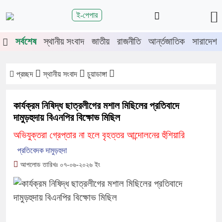
শিরোনাম
ই-পেপার
জুলাই গণঅভ্যুত্থানের দ্বিতীয় বর্ষপূর্তিতে
সর্বশেষ
স্থানীয় সংবাদ
জাতীয়
রাজনীতি
আর্ন্তজাতিক
সারাদেশ
চুয়াডাঙ্গা-মেহেরপুরে জামায়াতের গণমিছিল
চুয়াডাঙ্গায় সওজের বাসভবন ও সড়কের ২৬টি
গাছ প্রায় ৫ লাখে নিলামে বিক্রি
প্রচ্ছদ
স্থানীয় সংবাদ
চুয়াডাঙ্গা
প্রশাসনে অনুপ্রবেশ ঠেকাতে কঠোর হচ্ছে
সরকার
কার্যক্রম নিষিদ্ধ ছাত্রলীগের মশাল মিছিলের প্রতিবাদে
জীবননগর উপজেলা আইনশৃঙ্খলা কমিটির
দামুড়হুদায় বিএনপির বিক্ষোভ মিছিল
সভা
অভিযুক্তরা গ্রেপ্তার না হলে বৃহত্তর আন্দোলনের হুঁশিয়ারি
চুয়াডাঙ্গায় লিগ্যাল এইড কমিটির সভায়
প্রতিবেদক দামুড়হুদা
সিনিয়র জেলা জজ রফিকুল ইসলাম
আপলোড তারিখঃ ০৭-০৬-২০২৬ ইং