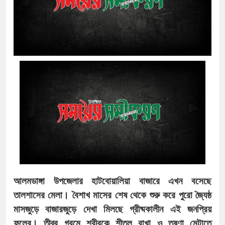
আলমডাঙ্গা উপজেলার হাটবোয়ালিয়া বাজারে এখন বসেছে
তালশাসের মেলা। বৈশাখ মাসের শেষ থেকে শুরু করে পুরো জ্যৈষ্ঠ
মাসজুড়ে বাজারজুড়ে দেখা মিলছে গ্রীষ্মকালীন এই জনপ্রিয়
ফলের। তীব্র গরমে শরীরকে শীতল রাখা ও তৃষ্ণা মেটাতে