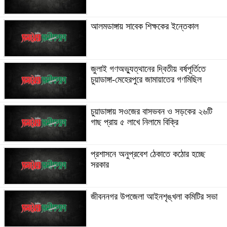
আলমডাঙ্গায় সাবেক শিক্ষকের ইন্তেকাল
জুলাই গণঅভ্যুত্থানের দ্বিতীয় বর্ষপূর্তিতে
চুয়াডাঙ্গা-মেহেরপুরে জামায়াতের গণমিছিল
চুয়াডাঙ্গায় সওজের বাসভবন ও সড়কের ২৬টি
গাছ প্রায় ৫ লাখে নিলামে বিক্রি
প্রশাসনে অনুপ্রবেশ ঠেকাতে কঠোর হচ্ছে
সরকার
জীবননগর উপজেলা আইনশৃঙ্খলা কমিটির সভা