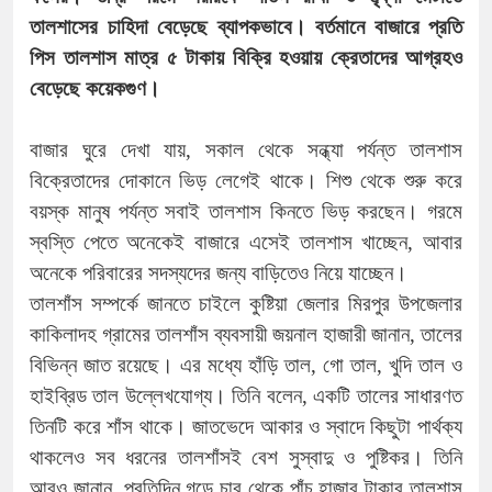
তালশাসের চাহিদা বেড়েছে ব্যাপকভাবে। বর্তমানে বাজারে প্রতি
পিস তালশাস মাত্র ৫ টাকায় বিক্রি হওয়ায় ক্রেতাদের আগ্রহও
বেড়েছে কয়েকগুণ।
বাজার ঘুরে দেখা যায়, সকাল থেকে সন্ধ্যা পর্যন্ত তালশাস
বিক্রেতাদের দোকানে ভিড় লেগেই থাকে। শিশু থেকে শুরু করে
বয়স্ক মানুষ পর্যন্ত সবাই তালশাস কিনতে ভিড় করছেন। গরমে
স্বস্তি পেতে অনেকেই বাজারে এসেই তালশাস খাচ্ছেন, আবার
অনেকে পরিবারের সদস্যদের জন্য বাড়িতেও নিয়ে যাচ্ছেন।
তালশাঁস সম্পর্কে জানতে চাইলে কুষ্টিয়া জেলার মিরপুর উপজেলার
কাকিলাদহ গ্রামের তালশাঁস ব্যবসায়ী জয়নাল হাজারী জানান, তালের
বিভিন্ন জাত রয়েছে। এর মধ্যে হাঁড়ি তাল, গো তাল, খুদি তাল ও
হাইব্রিড তাল উল্লেখযোগ্য। তিনি বলেন, একটি তালের সাধারণত
তিনটি করে শাঁস থাকে। জাতভেদে আকার ও স্বাদে কিছুটা পার্থক্য
থাকলেও সব ধরনের তালশাঁসই বেশ সুস্বাদু ও পুষ্টিকর। তিনি
আরও জানান, প্রতিদিন গড়ে চার থেকে পাঁচ হাজার টাকার তালশাস