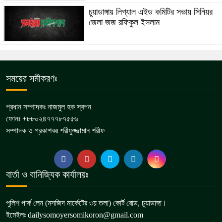
চুয়াডাঙ্গায় লিগ্যাল এইড কমিটির সভায় সিনিয়র
জেলা জজ রফিকুল ইসলাম
সময়ের সমীকরণঃ
প্রধান সম্পাদকঃ নাজমুল হক স্বপন
ফোনঃ +৮৮০২৪৭৭৭৮৭৫৫৬
সম্পাদক ও প্রকাশকঃ শরীফুজ্জামান শরীফ
বার্তা ও বানিজ্যিক কার্যালয়ঃ
পুলিশ পার্ক লেন (মসজিদ মার্কেটের ৩য় তলা) কোর্ট রোড, চুয়াডাঙ্গা।
ইমেইলঃ dailysomoyersomikoron@gmail.com