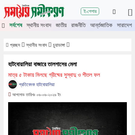
শিরোনাম
ই-পেপার
ে চুয়াডাঙ্গা-মেহেরপুরে জামায়াতের গণমিছিল
চুয়াডাঙ্গায় সওজের বাসভবন ও
সর্বশেষ
স্থানীয় সংবাদ
জাতীয়
রাজনীতি
আর্ন্তজাতিক
সারাদেশ
প্রচ্ছদ
স্থানীয় সংবাদ
চুয়াডাঙ্গা
হাটবোয়ালিয়া বাজারে তালশাসের মেলা
মাত্র ৫ টাকায় মিলছে গ্রীষ্মের সুস্বাদু ও শীতল ফল
প্রতিবেদক হাটবোয়ালিয়া
আপলোড তারিখঃ ০৬-০৬-২০২৬ ইং