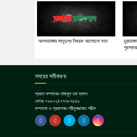
আলমডাঙ্গায় মাতৃদুগ্ধ বিষয়ক আলোচনা সভা
চুয়াডাঙ্
পুরস্কা
সময়ের সমীকরণঃ
প্রধান সম্পাদকঃ নাজমুল হক স্বপন
ফোনঃ +৮৮০২৪৭৭৭৮৭৫৫৬
সম্পাদক ও প্রকাশকঃ শরীফুজ্জামান শরীফ