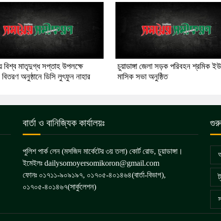
গায় বিশ্ব মাতৃদুগ্ধ সপ্তাহ উপলক্ষে
চুয়াডাঙ্গা জেলা সড়ক পরিবহন শ্রমিক ই
র বিতরণ অনুষ্ঠানে ডিসি লুৎফুন নাহার
মাসিক সভা অনুষ্ঠিত
বার্তা ও বানিজ্যিক কার্যালয়ঃ
গুর
পুলিশ পার্ক লেন (মসজিদ মার্কেটের ৩য় তলা) কোর্ট রোড, চুয়াডাঙ্গা।
আ
ইমেইলঃ dailysomoyersomikoron@gmail.com
ফোনঃ ০১৭১১-৯০৯১৯৭, ০১৭০৫-৪০১৪৬৪(বার্তা-বিভাগ),
ট
০১৭০৫-৪০১৪৬৭(সার্কুলেশন)
স