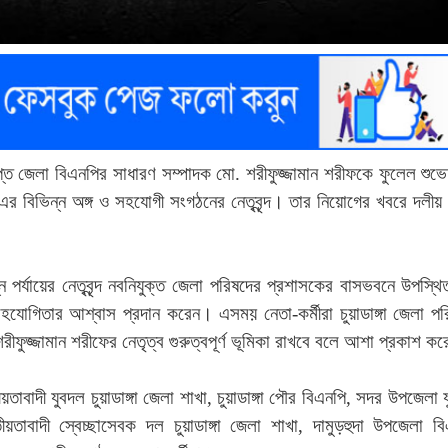
াপ্ত জেলা বিএনপির সাধারণ সম্পাদক মো. শরীফুজ্জামান শরীফকে ফুলেল শুভে
র বিভিন্ন অঙ্গ ও সহযোগী সংগঠনের নেতৃবৃন্দ। তার নিয়োগের খবরে দলীয় 
 পর্যায়ের নেতৃবৃন্দ নবনিযুক্ত জেলা পরিষদের প্রশাসকের বাসভবনে উপস্থ
ক সহযোগিতার আশ্বাস প্রদান করেন। এসময় নেতা-কর্মীরা চুয়াডাঙ্গা জেলা প
ফুজ্জামান শরীফের নেতৃত্ব গুরুত্বপূর্ণ ভূমিকা রাখবে বলে আশা প্রকাশ ক
তাবাদী যুবদল চুয়াডাঙ্গা জেলা শাখা, চুয়াডাঙ্গা পৌর বিএনপি, সদর উপজেলা 
ীয়তাবাদী স্বেচ্ছাসেবক দল চুয়াডাঙ্গা জেলা শাখা, দামুড়হুদা উপজেলা বি