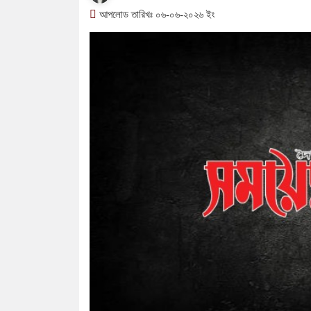
আপলোড তারিখঃ ০৬-০৬-২০২৬ ইং