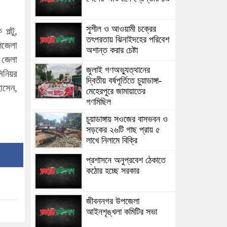
সুশীল ও আওয়ামী চক্রের
ল্টু,
তৎপরতায় ঝিনাইদহের পরিবেশ
পজেলা
অশান্ত করার চেষ্টা
 জেলা
জুলাই গণঅভ্যুত্থানের
িনিয়র
দ্বিতীয় বর্ষপূর্তিতে চুয়াডাঙ্গা-
োসেন,
মেহেরপুরে জামায়াতের
গণমিছিল
চুয়াডাঙ্গায় সওজের বাসভবন ও
সড়কের ২৬টি গাছ প্রায় ৫
লাখে নিলামে বিক্রি
প্রশাসনে অনুপ্রবেশ ঠেকাতে
কঠোর হচ্ছে সরকার
জীবননগর উপজেলা
আইনশৃঙ্খলা কমিটির সভা