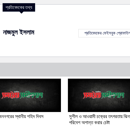
প্রতিবেদকের তথ্য
নাজমুল ইসলাম
প্রতিবেদকের ফেইসবুক প্রোফাই
ননগরের স্থানীয় শহিদ দিবস
সুশীল ও আওয়ামী চক্রের তৎপরতায় ঝিন
পরিবেশ অশান্ত করার চেষ্টা