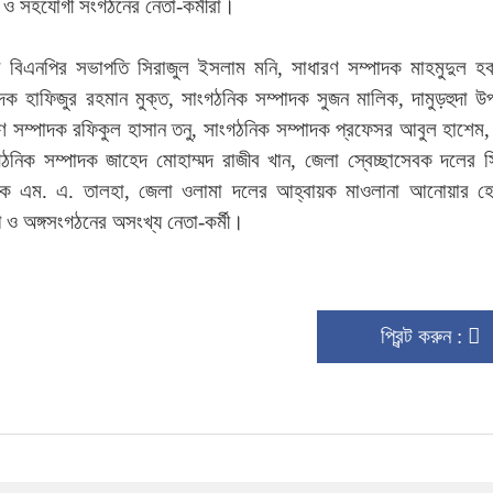
্গ ও সহযোগী সংগঠনের নেতা-কর্মীরা।
ৌর বিএনপির সভাপতি সিরাজুল ইসলাম মনি, সাধারণ সম্পাদক মাহমুদুল হক প
াদক হাফিজুর রহমান মুক্ত, সাংগঠনিক সম্পাদক সুজন মালিক, দামুড়হুদা উ
 সম্পাদক রফিকুল হাসান তনু, সাংগঠনিক সম্পাদক প্রফেসর আবুল হাশেম,
গঠনিক সম্পাদক জাহেদ মোহাম্মদ রাজীব খান, জেলা স্বেচ্ছাসেবক দলের স
দক এম. এ. তালহা, জেলা ওলামা দলের আহ্বায়ক মাওলানা আনোয়ার হ
ও অঙ্গসংগঠনের অসংখ্য নেতা-কর্মী।
প্রিন্ট করুন :