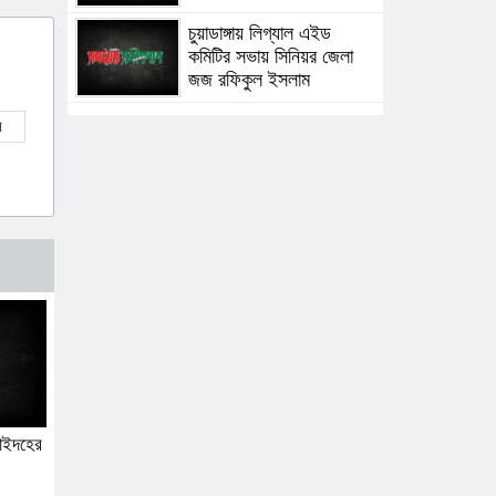
চুয়াডাঙ্গায় লিগ্যাল এইড
কমিটির সভায় সিনিয়র জেলা
জজ রফিকুল ইসলাম
ল
াইদহের