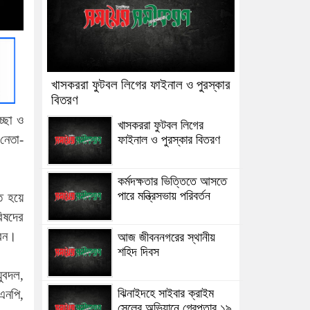
খাসকররা ফুটবল লিগের ফাইনাল ও পুরস্কার
বিতরণ
চ্ছা ও
খাসকররা ফুটবল লিগের
নেতা-
ফাইনাল ও পুরস্কার বিতরণ
কর্মদক্ষতার ভিত্তিতে আসতে
পারে মন্ত্রিসভায় পরিবর্তন
িত হয়ে
রিষদের
রেন।
আজ জীবননগরের স্থানীয়
শহিদ দিবস
যুবদল,
ঝিনাইদহে সাইবার ক্রাইম
এনপি,
সেলের অভিযানে গ্রেপ্তার ১৯