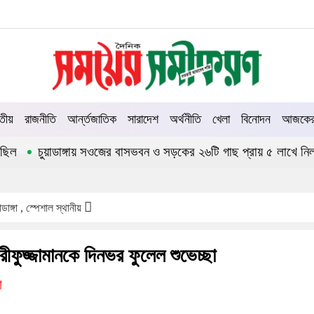
তীয়
রাজনীতি
আর্ন্তজাতিক
সারাদেশ
অর্থনীতি
খেলা
বিনোদন
আজকের 
চুয়াডাঙ্গায় সওজের বাসভবন ও সড়কের ২৬টি গাছ প্রায় ৫ লাখে নিলামে বি
াডাঙ্গা , স্পেশাল স্থানীয়
ীফুজ্জামানকে দিনভর ফুলেল শুভেচ্ছা
া