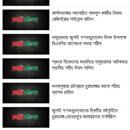
কার্পাসডাঙ্গার আলোচিত সামসুল কাজীর নিকাহ
রেজিস্ট্রার লাইসেন্স বাতিল
দামুড়হুদায় জুলাই গণঅভ্যুত্থান দিবস উপলক্ষে
বিএনপির আলোচনা সভায় শরীফ
শ্রদ্ধা নিবেদনের মধ্যদিয়ে দামুড়হুদার আটকবরে
স্থানীয় শহীদ দিবস পালিত
মনসাপূজায় চট্টগ্রামে চুয়াডাঙ্গার কালো পাঁঠার
ব্যাপক চাহিদা
জুলাই গণঅভ্যুত্থানের দ্বিতীয় বর্ষপূর্তিতে
চুয়াডাঙ্গা-মেহেরপুরে জামায়াতের গণমিছিল