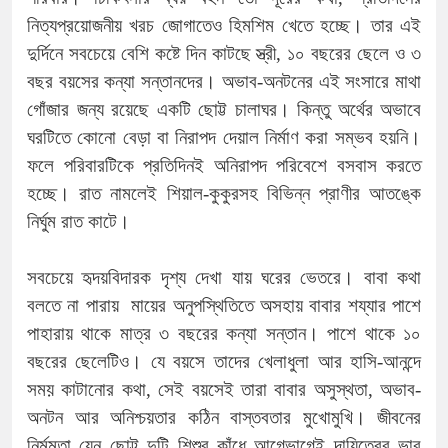
নিত্যপ্রয়োজনীয় খরচ জোগাতেও হিমশিম খেতে হচ্ছে। তার এই
দুর্দিনে সবচেয়ে বেশি কষ্টে দিন কাটছে স্ত্রী, ১০ বছরের ছেলে ও ৩
বছর বয়সের কন্যা সন্তানদের। অভাব-অনটনের এই সংসারে মাথা
গোঁজার জন্য রয়েছে একটি ছোট্ট চালাঘর। কিন্তু অর্থের অভাবে
ঘরটিতে কোনো বেড়া বা নিরাপদ দেয়াল নির্মাণ করা সম্ভব হয়নি।
ফলে পরিবারটিকে প্রতিদিনই অনিরাপদ পরিবেশে বসবাস করতে
হচ্ছে। রাত নামলেই শিয়াল-কুকুরসহ বিভিন্ন প্রাণীর আতঙ্কে
নির্ঘুম রাত কাটে।
সবচেয়ে হৃদয়বিদারক দৃশ্য দেখা যায় ঘরের ভেতরে। বাবা কথা
বলতে না পারায় মায়ের অনুপস্থিতিতে অসহায় বাবার শয্যার পাশে
পাহারায় থাকে মাত্র ৩ বছরের কন্যা সন্তান। পাশে থাকে ১০
বছরের ছেলেটিও। যে বয়সে তাদের খেলাধুলা আর হাসি-আনন্দে
সময় কাটানোর কথা, সেই বয়সেই তারা বাবার অসুস্থতা, অভাব-
অনটন আর অনিশ্চয়তার কঠিন বাস্তবতার মুখোমুখি। জীবনের
নির্মমতা যেন ছোট্ট দুটি শিশুর কাঁধে আগেভাগেই দায়িত্বের ভার