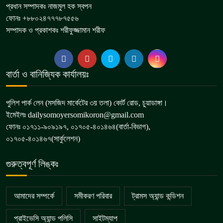
প্রধান সম্পাদকঃ নাজমুল হক স্বপন
ফোনঃ +৮৮০২৪৭৭৭৮৭৫৫৬
সম্পাদক ও প্রকাশকঃ শরীফুজ্জামান শরীফ
বার্তা ও বানিজ্যিক কার্যালয়ঃ
পুলিশ পার্ক লেন (মসজিদ মার্কেটের ৩য় তলা) কোর্ট রোড, চুয়াডাঙ্গা।
ইমেইলঃ dailysomoyersomikoron@gmail.com
ফোনঃ ০১৭১১-৯০৯১৯৭, ০১৭০৫-৪০১৪৬৪(বার্তা-বিভাগ),
০১৭০৫-৪০১৪৬৭(সার্কুলেশন)
গুরুত্বপূর্ণ লিঙ্কঃ
আমাদের সম্পর্কে
সমীকরণ পরিবার
ট্রামস অ্যান্ড কন্ডিশন
প্রাইভেসি অ্যান্ড পলিসি
সাইটম্যাপ