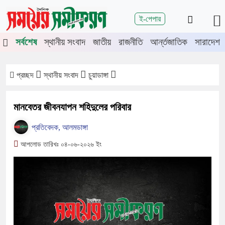
শিরোনাম
ই-পেপার
তে চুয়াডাঙ্গা-মেহেরপুরে জামায়াতের গণমিছিল
চুয়াডাঙ্গায় সওজের বাসভবন 
সর্বশেষ
স্থানীয় সংবাদ
জাতীয়
রাজনীতি
আর্ন্তজাতিক
সারাদেশ
প্রচ্ছদ
স্থানীয় সংবাদ
চুয়াডাঙ্গা
মানবেতর জীবনযাপন শহিদুলের পরিবার
প্রতিবেদক, আলমডাঙ্গা
আপলোড তারিখঃ ০৪-০৬-২০২৬ ইং