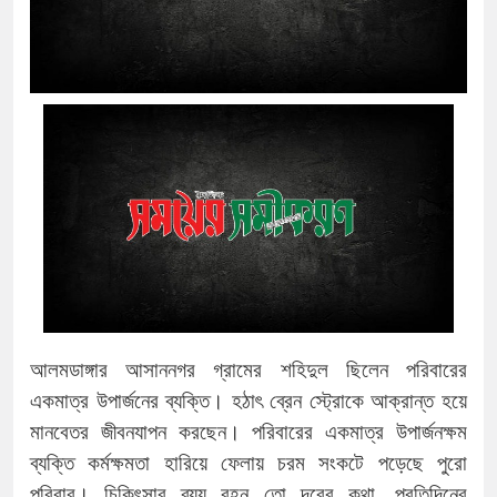
আলমডাঙ্গার আসাননগর গ্রামের শহিদুল ছিলেন পরিবারের
একমাত্র উপার্জনের ব্যক্তি। হঠাৎ ব্রেন স্ট্রোকে আক্রান্ত হয়ে
মানবেতর জীবনযাপন করছেন। পরিবারের একমাত্র উপার্জনক্ষম
ব্যক্তি কর্মক্ষমতা হারিয়ে ফেলায় চরম সংকটে পড়েছে পুরো
পরিবার। চিকিৎসার ব্যয় বহন তো দূরের কথা, প্রতিদিনের