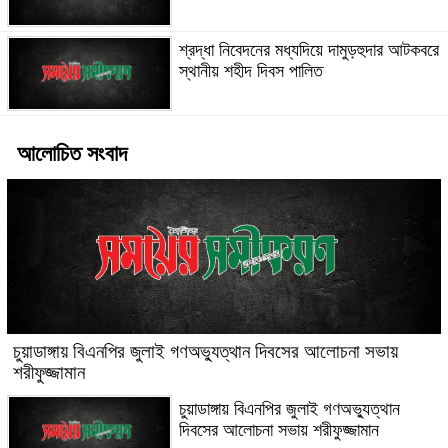
শ্রদ্ধা নিবেদনের মধ্যদিয়ে দামুড়হুদার আটকবরে
স্থানীয় শহীদ দিবস পালিত
আলোচিত সংবাদ
চুয়াডাঙ্গায় বিএনপির জুলাই গণঅভ্যুত্থান দিবসের আলোচনা সভায়
শরীফুজ্জামান
চুয়াডাঙ্গায় বিএনপির জুলাই গণঅভ্যুত্থান
দিবসের আলোচনা সভায় শরীফুজ্জামান