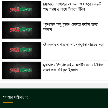
চুয়াডাঙ্গায় সওজের বাসভবন ও সড়কের ২৬টি
গাছ প্রায় ৫ লাখে নিলামে বিক্রি
প্রশাসনে অনুপ্রবেশ ঠেকাতে কঠোর হচ্ছে
সরকার
জীবননগর উপজেলা আইনশৃঙ্খলা কমিটির সভা
চুয়াডাঙ্গায় লিগ্যাল এইড কমিটির সভায় সিনিয়র
জেলা জজ রফিকুল ইসলাম
সময়ের সমীকরণঃ