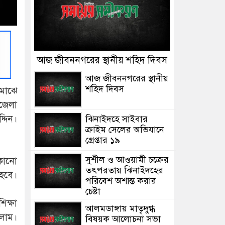
আজ জীবননগরের স্থানীয় শহিদ দিবস
আজ জীবননগরের স্থানীয়
শহিদ দিবস
 মাঝে
জেলা
্দিন।
ঝিনাইদহে সাইবার
ক্রাইম সেলের অভিযানে
গ্রেপ্তার ১৯
সুশীল ও আওয়ামী চক্রের
 কোনো
তৎপরতায় ঝিনাইদহের
 হবে।
পরিবেশ অশান্ত করার
চেষ্টা
ক্ষা
আলমডাঙ্গায় মাতৃদুগ্ধ
লাম।
বিষয়ক আলোচনা সভা