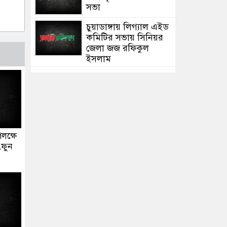
সভা
চুয়াডাঙ্গায় লিগ্যাল এইড
কমিটির সভায় সিনিয়র
জেলা জজ রফিকুল
ইসলাম
পলক্ষে
ৎফুন