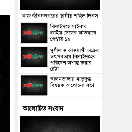
আজ জীবননগরের স্থানীয় শহিদ দিবস
ঝিনাইদহে সাইবার
ক্রাইম সেলের অভিযানে
গ্রেপ্তার ১৯
সুশীল ও আওয়ামী চক্রের
তৎপরতায় ঝিনাইদহের
পরিবেশ অশান্ত করার
চেষ্টা
আলমডাঙ্গায় মাতৃদুগ্ধ
বিষয়ক আলোচনা সভা
আলোচিত সংবাদ