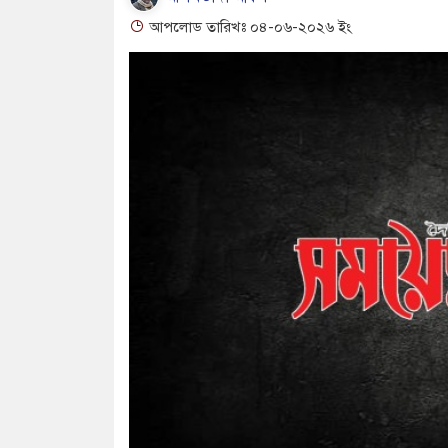
আপলোড তারিখঃ ০৪-০৬-২০২৬ ইং