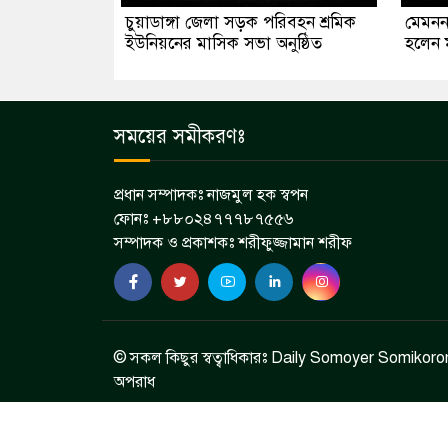
চুয়াডাঙ্গা জেলা সড়ক পরিবহন শ্রমিক
মেমনন
ইউনিয়নের মাসিক সভা অনুষ্ঠিত
হলেন 
সময়ের সমীকরণঃ
প্রধান সম্পাদকঃ নাজমুল হক স্বপন
ফোনঃ +৮৮০২৪৭৭৭৮৭৫৫৬
সম্পাদক ও প্রকাশকঃ শরীফুজ্জামান শরীফ
© সকল কিছুর স্বত্বাধিকারঃ Daily Somoyer Somikoron 
অপরাধ