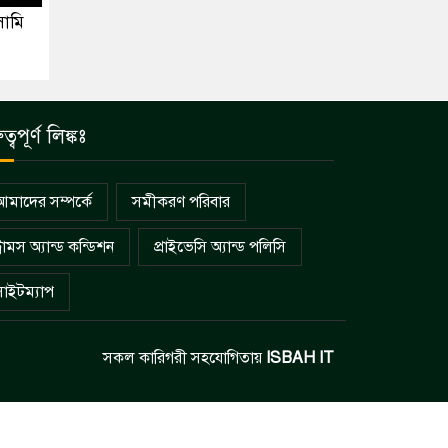
সামি
ুত্বপূর্ণ লিঙ্কঃ
আমাদের সম্পর্কে
সমীকরণ পরিবার
্রামস অ্যান্ড কন্ডিশন
প্রাইভেসি অ্যান্ড পলিসি
সাইটম্যাপ
সকল কারিগরী সহযোগিতায়
ISBAH IT