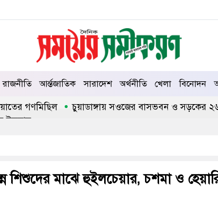
রাজনীতি
আর্ন্তজাতিক
সারাদেশ
অর্থনীতি
খেলা
বিনোদন
আ
াতের গণমিছিল
চুয়াডাঙ্গায় সওজের বাসভবন ও সড়কের ২৬টি গাছ 
সলাম
্ন শিশুদের মাঝে হুইলচেয়ার, চশমা ও হেয়ার