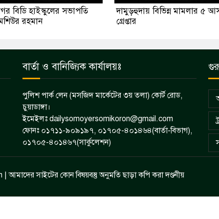
গর বিডি হাইস্কুলের সভাপতি
দামুড়হুদায় বিভিন্ন মামলার ৫ আ
মশিউর রহমান
গ্রেপ্তার
বার্তা ও বানিজ্যিক কার্যালয়ঃ
গুর
পুলিশ পার্ক লেন (মসজিদ মার্কেটের ৩য় তলা) কোর্ট রোড,
চুয়াডাঙ্গা।
ইমেইলঃ dailysomoyersomikoron@gmail.com
ট
ফোনঃ ০১৭১১-৯০৯১৯৭, ০১৭০৫-৪০১৪৬৪(বার্তা-বিভাগ),
০১৭০৫-৪০১৪৬৭(সার্কুলেশন)
| আমাদের সাইটের কোন বিষয়বস্তু অনুমতি ছাড়া কপি করা দণ্ডনীয়