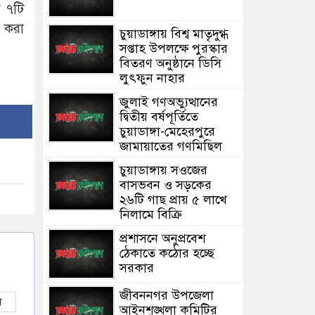
ে ৭টি
ন করা
চুয়াডাঙ্গায় বিশ্ব মাতৃদুগ্ধ
সপ্তাহ উপলক্ষে পুরস্কার
বিতরণ অনুষ্ঠানে ডিসি
লুৎফুন নাহার
জুলাই গণঅভ্যুত্থানের
দ্বিতীয় বর্ষপূর্তিতে
চুয়াডাঙ্গা-মেহেরপুরে
জামায়াতের গণমিছিল
চুয়াডাঙ্গায় সওজের
বাসভবন ও সড়কের
২৬টি গাছ প্রায় ৫ লাখে
নিলামে বিক্রি
প্রশাসনে অনুপ্রবেশ
ঠেকাতে কঠোর হচ্ছে
সরকার
জীবননগর উপজেলা
ল
আইনশৃঙ্খলা কমিটির