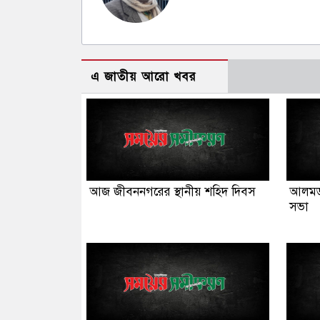
এ জাতীয় আরো খবর
আজ জীবননগরের স্থানীয় শহিদ দিবস
আলমডা
সভা