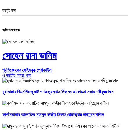
কমেন্ট বক্স
প্রতিবেদকের তথ্য
সোহেল রানা ডালিম
প্রতিবেদকের ফেইসবুক প্রোফাইল
এ জাতীয় আরো খবর
চুয়াডাঙ্গায় বিএনপির জুলাই গণঅভ্যুত্থান দিবসের আলোচনা সভায় শরীফুজ্জামান
কার্পাসডাঙ্গার আলোচিত সামসুল কাজীর নিকাহ রেজিস্ট্রার লাইসেন্স বাতিল