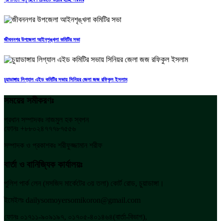
জীবননগর উপজেলা আইনশৃঙ্খলা কমিটির সভা
চুয়াডাঙ্গায় লিগ্যাল এইড কমিটির সভায় সিনিয়র জেলা জজ রফিকুল ইসলাম
সময়ের সমীকরণঃ
প্রধান সম্পাদকঃ নাজমুল হক স্বপন
ফোনঃ +৮৮০২৪৭৭৭৮৭৫৫৬
সম্পাদক ও প্রকাশকঃ শরীফুজ্জামান শরীফ
বার্তা ও বানিজ্যিক কার্যালয়ঃ
পুলিশ পার্ক লেন (মসজিদ মার্কেটের ৩য় তলা) কোর্ট রোড, চুয়াডাঙ্গা।
ইমেইলঃ dailysomoyersomikoron@gmail.com
ফোনঃ ০১৭১১-৯০৯১৯৭, ০১৭০৫-৪০১৪৬৪(বার্তা-বিভাগ),