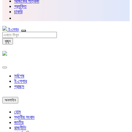
আজকের পত্রিকা
প্রযুক্তি
চাকরি
ই-পেপার
খুজুন
সর্বশেষ
ই-পেপার
প্রচ্ছদ
অনলাইন
হোম
স্থানীয় সংবাদ
জাতীয়
রাজনীতি