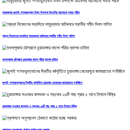
দামুড়হুদায় জুলাই গণঅভ্যুত্থান দিবস উপলক্ষে বিএনপির আলোচনা সভায় শরীফ
শ্রদ্ধা নিবেদনের মধ্যদিয়ে দামুড়হুদার আটকবরে স্থানীয় শহীদ দিবস পালিত
মনসাপূজায় চট্টগ্রামে চুয়াডাঙ্গার কালো পাঁঠার ব্যাপক চাহিদা
জুলাই গণঅভ্যুত্থানের দ্বিতীয় বর্ষপূর্তিতে চুয়াডাঙ্গা-মেহেরপুরে জামায়াতের গণমিছিল
চুয়াডাঙ্গায় সওজের বাসভবন ও সড়কের ২৬টি গাছ প্রায় ৫ লাখে নিলামে বিক্রি
প্রশাসনে অনুপ্রবেশ ঠেকাতে কঠোর হচ্ছে সরকার