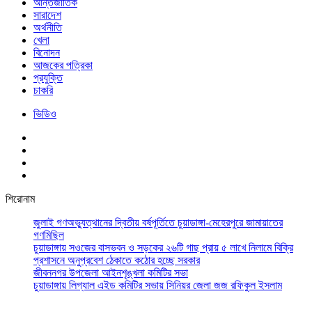
আর্ন্তজাতিক
সারাদেশ
অর্থনীতি
খেলা
বিনোদন
আজকের পত্রিকা
প্রযুক্তি
চাকরি
ভিডিও
শিরোনাম
জুলাই গণঅভ্যুত্থানের দ্বিতীয় বর্ষপূর্তিতে চুয়াডাঙ্গা-মেহেরপুরে জামায়াতের
গণমিছিল
চুয়াডাঙ্গায় সওজের বাসভবন ও সড়কের ২৬টি গাছ প্রায় ৫ লাখে নিলামে বিক্রি
প্রশাসনে অনুপ্রবেশ ঠেকাতে কঠোর হচ্ছে সরকার
জীবননগর উপজেলা আইনশৃঙ্খলা কমিটির সভা
চুয়াডাঙ্গায় লিগ্যাল এইড কমিটির সভায় সিনিয়র জেলা জজ রফিকুল ইসলাম