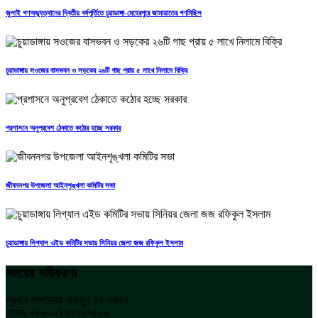
জুলাই গণঅভ্যুত্থানের দ্বিতীয় বর্ষপূর্তিতে চুয়াডাঙ্গা-মেহেরপুরে জামায়াতের গণমিছিল
চুয়াডাঙ্গায় সওজের বাসভবন ও সড়কের ২৬টি গাছ প্রায় ৫ লাখে নিলামে বিক্রি
প্রশাসনে অনুপ্রবেশ ঠেকাতে কঠোর হচ্ছে সরকার
জীবননগর উপজেলা আইনশৃঙ্খলা কমিটির সভা
চুয়াডাঙ্গায় লিগ্যাল এইড কমিটির সভায় সিনিয়র জেলা জজ রফিকুল ইসলাম
সময়ের সমীকরণঃ
প্রধান সম্পাদকঃ নাজমুল হক স্বপন
ফোনঃ +৮৮০২৪৭৭৭৮৭৫৫৬