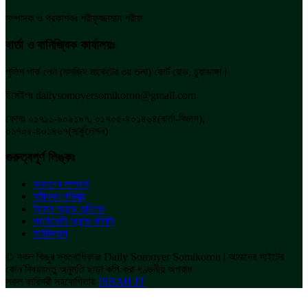
সম্পাদক ও প্রকাশকঃ শরীফুজ্জামান শরীফ
বার্তা ও বানিজ্যিক কার্যালয়ঃ
পুলিশ পার্ক লেন (মসজিদ মার্কেটের ৩য় তলা) কোর্ট রোড, চুয়াডাঙ্গা।
ইমেইলঃ dailysomoyersomikoron@gmail.com
ফোনঃ ০১৭১১-৯০৯১৯৭, ০১৭০৫-৪০১৪৬৪(বার্তা-বিভাগ),
০১৭০৫-৪০১৪৬৭(সার্কুলেশন)
গুরুত্বপূর্ণ লিঙ্কঃ
আমাদের সম্পর্কে
সমীকরণ পরিবার
ট্রামস অ্যান্ড কন্ডিশন
প্রাইভেসি অ্যান্ড পলিসি
সাইটম্যাপ
© সকল কিছুর স্বত্বাধিকারঃ Daily Somoyer Somikoron | আমাদের সাইটের
কোন বিষয়বস্তু অনুমতি ছাড়া কপি করা দণ্ডনীয় অপরাধ
সকল কারিগরী সহযোগিতায়
ISBAH IT