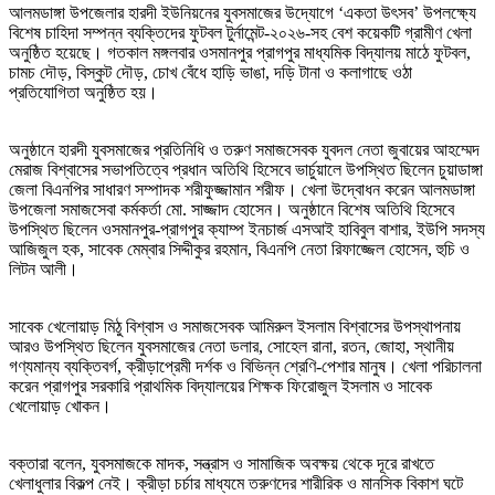
আলমডাঙ্গা উপজেলার হারদী ইউনিয়নের যুবসমাজের উদ্যোগে ‘একতা উৎসব’ উপলক্ষ্যে
বিশেষ চাহিদা সম্পন্ন ব্যক্তিদের ফুটবল টুর্নামেন্ট-২০২৬-সহ বেশ কয়েকটি গ্রামীণ খেলা
অনুষ্ঠিত হয়েছে। গতকাল মঙ্গলবার ওসমানপুর প্রাগপুর মাধ্যমিক বিদ্যালয় মাঠে ফুটবল,
চামচ দৌড়, বিস্কুট দৌড়, চোখ বেঁধে হাড়ি ভাঙা, দড়ি টানা ও কলাগাছে ওঠা
প্রতিযোগিতা অনুষ্ঠিত হয়।
অনুষ্ঠানে হারদী যুবসমাজের প্রতিনিধি ও তরুণ সমাজসেবক যুবদল নেতা জুবায়ের আহম্মেদ
মেরাজ বিশ্বাসের সভাপতিত্বে প্রধান অতিথি হিসেবে ভার্চুয়ালে উপস্থিত ছিলেন চুয়াডাঙ্গা
জেলা বিএনপির সাধারণ সম্পাদক শরীফুজ্জামান শরীফ। খেলা উদ্বোধন করেন আলমডাঙ্গা
উপজেলা সমাজসেবা কর্মকর্তা মো. সাজ্জাদ হোসেন। অনুষ্ঠানে বিশেষ অতিথি হিসেবে
উপস্থিত ছিলেন ওসমানপুর-প্রাগপুর ক্যাম্প ইনচার্জ এসআই হাবিবুল বাশার, ইউপি সদস্য
আজিজুল হক, সাবেক মেম্বার সিদ্দীকুর রহমান, বিএনপি নেতা রিফাজ্জেল হোসেন, হুচি ও
লিটন আলী।
সাবেক খেলোয়াড় মিঠু বিশ্বাস ও সমাজসেবক আমিরুল ইসলাম বিশ্বাসের উপস্থাপনায়
আরও উপস্থিত ছিলেন যুবসমাজের নেতা ডলার, সোহেল রানা, রতন, জোহা, স্থানীয়
গণ্যমান্য ব্যক্তিবর্গ, ক্রীড়াপ্রেমী দর্শক ও বিভিন্ন শ্রেণি-পেশার মানুষ। খেলা পরিচালনা
করেন প্রাগপুর সরকারি প্রাথমিক বিদ্যালয়ের শিক্ষক ফিরোজুল ইসলাম ও সাবেক
খেলোয়াড় খোকন।
বক্তারা বলেন, যুবসমাজকে মাদক, সন্ত্রাস ও সামাজিক অবক্ষয় থেকে দূরে রাখতে
খেলাধুলার বিকল্প নেই। ক্রীড়া চর্চার মাধ্যমে তরুণদের শারীরিক ও মানসিক বিকাশ ঘটে