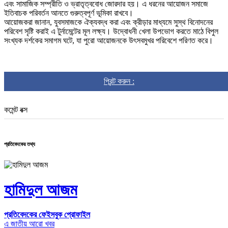
এবং সামাজিক সম্প্রীতি ও ভ্রাতৃত্ববোধ জোরদার হয়। এ ধরনের আয়োজন সমাজে
ইতিবাচক পরিবর্তন আনতে গুরুত্বপূর্ণ ভূমিকা রাখবে।
আয়োজকরা জানান, যুবসমাজকে ঐক্যবদ্ধ করা এবং ক্রীড়ার মাধ্যমে সুস্থ বিনোদনের
পরিবেশ সৃষ্টি করাই এ টুর্নামেন্টের মূল লক্ষ্য। উদ্বোধনী খেলা উপভোগ করতে মাঠে বিপুল
সংখ্যক দর্শকের সমাগম ঘটে, যা পুরো আয়োজনকে উৎসবমুখর পরিবেশে পরিণত করে।
প্রিন্ট করুন :
কমেন্ট বক্স
প্রতিবেদকের তথ্য
হামিদুল আজম
প্রতিবেদকের ফেইসবুক প্রোফাইল
এ জাতীয় আরো খবর