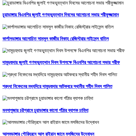
চুয়াডাঙ্গায় বিএনপির জুলাই গণঅভ্যুত্থান দিবসের আলোচনা সভায় শরীফুজ্জামান
কার্পাসডাঙ্গার আলোচিত সামসুল কাজীর নিকাহ রেজিস্ট্রার লাইসেন্স বাতিল
দামুড়হুদায় জুলাই গণঅভ্যুত্থান দিবস উপলক্ষে বিএনপির আলোচনা সভায় শরীফ
শ্রদ্ধা নিবেদনের মধ্যদিয়ে দামুড়হুদার আটকবরে স্থানীয় শহীদ দিবস পালিত
মনসাপূজায় চট্টগ্রামে চুয়াডাঙ্গার কালো পাঁঠার ব্যাপক চাহিদা
আলমডাঙ্গার গৌরিহ্রদে আল রাইয়ান জামে মসজিদের উদ্বোধন