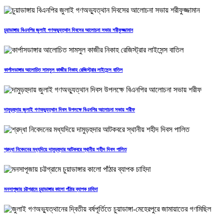
চুয়াডাঙ্গায় বিএনপির জুলাই গণঅভ্যুত্থান দিবসের আলোচনা সভায় শরীফুজ্জামান
কার্পাসডাঙ্গার আলোচিত সামসুল কাজীর নিকাহ রেজিস্ট্রার লাইসেন্স বাতিল
দামুড়হুদায় জুলাই গণঅভ্যুত্থান দিবস উপলক্ষে বিএনপির আলোচনা সভায় শরীফ
শ্রদ্ধা নিবেদনের মধ্যদিয়ে দামুড়হুদার আটকবরে স্থানীয় শহীদ দিবস পালিত
মনসাপূজায় চট্টগ্রামে চুয়াডাঙ্গার কালো পাঁঠার ব্যাপক চাহিদা