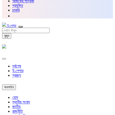
আজকের পত্রিকা
প্রযুক্তি
চাকরি
ই-পেপার
খুজুন
সর্বশেষ
ই-পেপার
প্রচ্ছদ
অনলাইন
হোম
স্থানীয় সংবাদ
জাতীয়
রাজনীতি