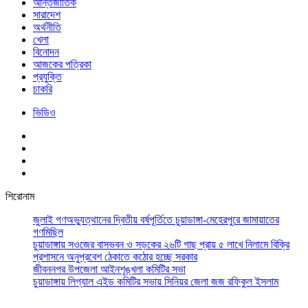
আর্ন্তজাতিক
সারাদেশ
অর্থনীতি
খেলা
বিনোদন
আজকের পত্রিকা
প্রযুক্তি
চাকরি
ভিডিও
শিরোনাম
জুলাই গণঅভ্যুত্থানের দ্বিতীয় বর্ষপূর্তিতে চুয়াডাঙ্গা-মেহেরপুরে জামায়াতের
গণমিছিল
চুয়াডাঙ্গায় সওজের বাসভবন ও সড়কের ২৬টি গাছ প্রায় ৫ লাখে নিলামে বিক্রি
প্রশাসনে অনুপ্রবেশ ঠেকাতে কঠোর হচ্ছে সরকার
জীবননগর উপজেলা আইনশৃঙ্খলা কমিটির সভা
চুয়াডাঙ্গায় লিগ্যাল এইড কমিটির সভায় সিনিয়র জেলা জজ রফিকুল ইসলাম