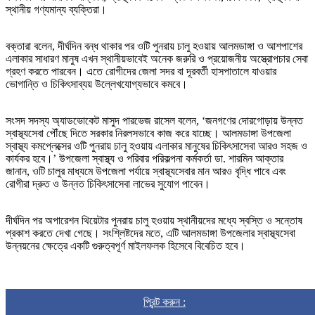
স্থানীয় গণ্যমান্য ব্যক্তিরা।
বক্তারা বলেন, দীর্ঘদিন বন্ধ থাকার পর ওটি পুনরায় চালু হওয়ায় আলমডাঙ্গা ও আশপাশের
এলাকার সাধারণ মানুষ এখন স্থানীয়ভাবেই অনেক জরুরি ও প্রয়োজনীয় অস্ত্রোপচার সেবা
গ্রহণ করতে পারবেন। এতে রোগীদের জেলা সদর বা দূরবর্তী হাসপাতালে যাওয়ার
ভোগান্তি ও চিকিৎসাব্যয় উল্লেখযোগ্যভাবে কমবে।
সংসদ সদস্য অ্যাডভোকেট মাসুদ পারভেজ রাসেল বলেন, ‘জনগণের দোরগোড়ায় উন্নত
স্বাস্থ্যসেবা পৌঁছে দিতে সরকার নিরলসভাবে কাজ করে যাচ্ছে। আলমডাঙ্গা উপজেলা
স্বাস্থ্য কমপ্লেক্সের ওটি পুনরায় চালু হওয়ায় এলাকার মানুষের চিকিৎসাসেবা আরও সহজ ও
কার্যকর হবে।’ উপজেলা স্বাস্থ্য ও পরিবার পরিকল্পনা কর্মকর্তা ডা. শারমিন আক্তার
জানান, ওটি চালুর মাধ্যমে উপজেলা পর্যায়ে স্বাস্থ্যসেবার মান আরও বৃদ্ধি পাবে এবং
রোগীরা দ্রুত ও উন্নত চিকিৎসাসেবা লাভের সুযোগ পাবেন।
দীর্ঘদিন পর অপারেশন থিয়েটার পুনরায় চালু হওয়ায় স্থানীয়দের মধ্যে স্বস্তি ও সন্তোষ
প্রকাশ করতে দেখা গেছে। সংশ্লিষ্টদের মতে, এটি আলমডাঙ্গা উপজেলার স্বাস্থ্যসেবা
উন্নয়নের ক্ষেত্রে একটি গুরুত্বপূর্ণ মাইলফলক হিসেবে বিবেচিত হবে।
প্রিন্ট করুন :