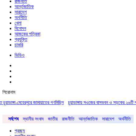
রাজনীতি
আর্ন্তজাতিক
সারাদেশ
অর্থনীতি
খেলা
বিনোদন
আজকের পত্রিকা
প্রযুক্তি
চাকরি
ভিডিও
শিরোনাম
াঙ্গা-মেহেরপুরে জামায়াতের গণমিছিল
চুয়াডাঙ্গায় সওজের বাসভবন ও সড়কের ২৬টি গাছ প্রায় ৫
সর্বশেষ
স্থানীয় সংবাদ
জাতীয়
রাজনীতি
আর্ন্তজাতিক
সারাদেশ
অর্থনীতি
প্রচ্ছদ