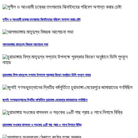
সুশীল ও আওয়ামী চক্রের তৎপরতায় ঝিনাইদহের পরিবেশ অশান্ত করার চেষ্টা
আলমডাঙ্গায় মাতৃদুগ্ধ বিষয়ক আলোচনা সভা
চুয়াডাঙ্গায় বিশ্ব মাতৃদুগ্ধ সপ্তাহ উপলক্ষে পুরস্কার বিতরণ অনুষ্ঠানে ডিসি লুৎফুন নাহার
জুলাই গণঅভ্যুত্থানের দ্বিতীয় বর্ষপূর্তিতে চুয়াডাঙ্গা-মেহেরপুরে জামায়াতের গণমিছিল
চুয়াডাঙ্গায় সওজের বাসভবন ও সড়কের ২৬টি গাছ প্রায় ৫ লাখে নিলামে বিক্রি