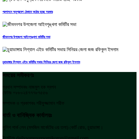
প্রশাসনে অনুপ্রবেশ ঠেকাতে কঠোর হচ্ছে সরকার
জীবননগর উপজেলা আইনশৃঙ্খলা কমিটির সভা
চুয়াডাঙ্গায় লিগ্যাল এইড কমিটির সভায় সিনিয়র জেলা জজ রফিকুল ইসলাম
সময়ের সমীকরণঃ
প্রধান সম্পাদকঃ নাজমুল হক স্বপন
ফোনঃ +৮৮০২৪৭৭৭৮৭৫৫৬
সম্পাদক ও প্রকাশকঃ শরীফুজ্জামান শরীফ
বার্তা ও বানিজ্যিক কার্যালয়ঃ
পুলিশ পার্ক লেন (মসজিদ মার্কেটের ৩য় তলা) কোর্ট রোড, চুয়াডাঙ্গা।
ইমেইলঃ dailysomoyersomikoron@gmail.com