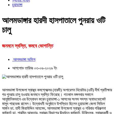
স্থানীয় সংবাদ
চুয়াডাঙ্গা
আলমডাঙ্গার হারদী হাসপাতালে পুনরায় ওটি
চালু
জনমনে স্বস্তি, কমবে ভোগান্তি
আলমডাঙ্গা অফিস
আপলোড তারিখঃ ০৩-০৬-২০২৬ ইং
আলমডাঙ্গা উপজেলা স্বাস্থ্য কমপ্লেক্সের (হারদী) অপারেশন থিয়েটার (ওটি) দীর্ঘ প্রতীক্ষার
পর পুনরায় চালু হওয়ায় জনমনে স্বস্তি ফিরেছে। গতকাল মঙ্গলবার সকালে
আনুষ্ঠানিকভাবে এর উদ্বোধন করেন চুয়াডাঙ্গা-১ আসনের সংসদ সদস্য অ্যাডভোকেট
মাসুদ পারভেজ রাসেল। উদ্বোধনী অনুষ্ঠানে উপস্থিত ছিলেন চুয়াডাঙ্গা জেলা সিভিল
সার্জন ডা. হাদী জিয়াউদ্দিন আহমেদ, আলমডাঙ্গা উপজেলা স্বাস্থ্য ও পরিবার পরিকল্পনা
কর্মকর্তা ডা. শারমিন আক্তার, স্বাস্থ্য বিভাগের ঊর্ধ্বতন কর্মকর্তা, চিকিৎসক, স্বাস্থ্যকর্মী ও