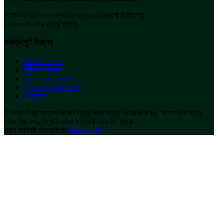
ফোনঃ ০১৭১১-৯০৯১৯৭, ০১৭০৫-৪০১৪৬৪(বার্তা-বিভাগ),
০১৭০৫-৪০১৪৬৭(সার্কুলেশন)
গুরুত্বপূর্ণ লিঙ্কঃ
আমাদের সম্পর্কে
সমীকরণ পরিবার
ট্রামস অ্যান্ড কন্ডিশন
প্রাইভেসি অ্যান্ড পলিসি
সাইটম্যাপ
© সকল কিছুর স্বত্বাধিকারঃ Daily Somoyer Somikoron | আমাদের সাইটের
কোন বিষয়বস্তু অনুমতি ছাড়া কপি করা দণ্ডনীয় অপরাধ
সকল কারিগরী সহযোগিতায়
ISBAH IT