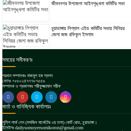
জীবননগর উপজেলা আইনশৃঙ্খলা কমিটির সভা
চুয়াডাঙ্গায় লিগ্যাল এইড কমিটির সভায় সিনিয়র
জেলা জজ রফিকুল ইসলাম
সময়ের সমীকরণঃ
প্রধান সম্পাদকঃ নাজমুল হক স্বপন
ফোনঃ +৮৮০২৪৭৭৭৮৭৫৫৬
সম্পাদক ও প্রকাশকঃ শরীফুজ্জামান শরীফ
বার্তা ও বানিজ্যিক কার্যালয়ঃ
পুলিশ পার্ক লেন (মসজিদ মার্কেটের ৩য় তলা) কোর্ট রোড, চুয়াডাঙ্গা।
ইমেইলঃ dailysomoyersomikoron@gmail.com