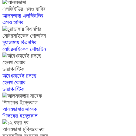
আলমডাঙ্গা এলজিইডির
এসও হাবিব
চুয়াডাঙ্গায় বিএনপির
মোটরসাইকেল শোডাউন
অবৈধভাবেই চলছে
হেলথ কেয়ার
ডায়াগনস্টিক
আলমডাঙ্গায় সাবেক
শিক্ষকের ইন্তেকাল