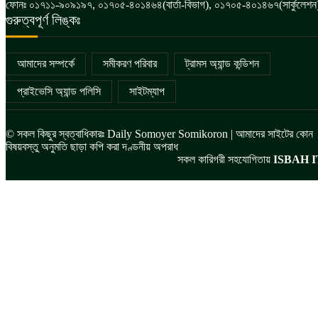
ফোনঃ ০১৭১১-৯০৯১৯৭, ০১৭০৫-৪০১৪৬৪(বার্তা-বিভাগ), ০১৭০৫-৪০১৪৬৭(সার্কুলেশন
গুরুত্বপূর্ণ লিঙ্কঃ
আমাদের সম্পর্কে
সমীকরণ পরিবার
ট্রামস অ্যান্ড কন্ডিশন
প্রাইভেসি অ্যান্ড পলিসি
সাইটম্যাপ
© সকল কিছুর স্বত্বাধিকারঃ Daily Somoyer Somikoron | আমাদের সাইটের কোন
বিষয়বস্তু অনুমতি ছাড়া কপি করা দণ্ডনীয় অপরাধ
সকল কারিগরী সহযোগিতায়
ISBAH I