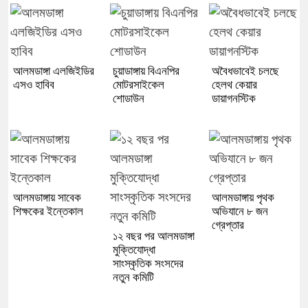
আলমডাঙ্গা এলজিইডির
চুয়াডাঙ্গায় বিএনপির
অবৈধভাবেই চলছে
এসও হাবিব
মোটরসাইকেল
হেলথ কেয়ার
শোডাউন
ডায়াগনস্টিক
আলমডাঙ্গায় সাবেক
আলমডাঙ্গায় পৃথক
শিক্ষকের ইন্তেকাল
অভিযানে ৮ জন
গ্রেপ্তার
১২ বছর পর আলমডাঙ্গা
মুক্তিযোদ্ধা
সাংস্কৃতিক সংসদের
নতুন কমিটি