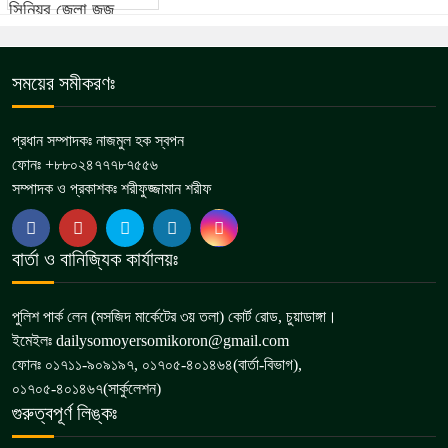
সময়ের সমীকরণঃ
প্রধান সম্পাদকঃ নাজমুল হক স্বপন
ফোনঃ +৮৮০২৪৭৭৭৮৭৫৫৬
সম্পাদক ও প্রকাশকঃ শরীফুজ্জামান শরীফ
বার্তা ও বানিজ্যিক কার্যালয়ঃ
পুলিশ পার্ক লেন (মসজিদ মার্কেটের ৩য় তলা) কোর্ট রোড, চুয়াডাঙ্গা।
ইমেইলঃ dailysomoyersomikoron@gmail.com
ফোনঃ ০১৭১১-৯০৯১৯৭, ০১৭০৫-৪০১৪৬৪(বার্তা-বিভাগ),
০১৭০৫-৪০১৪৬৭(সার্কুলেশন)
গুরুত্বপূর্ণ লিঙ্কঃ