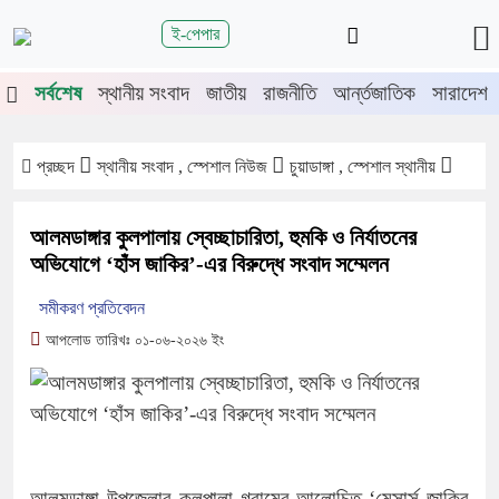
শিরোনাম
ই-পেপার
জুলাই গণঅভ্যুত্থানের দ্বিতীয় বর্ষপূর্তিতে
সর্বশেষ
স্থানীয় সংবাদ
জাতীয়
রাজনীতি
আর্ন্তজাতিক
সারাদেশ
চুয়াডাঙ্গা-মেহেরপুরে জামায়াতের গণমিছিল
চুয়াডাঙ্গায় সওজের বাসভবন ও সড়কের ২৬টি
গাছ প্রায় ৫ লাখে নিলামে বিক্রি
প্রচ্ছদ
স্থানীয় সংবাদ , স্পেশাল নিউজ
চুয়াডাঙ্গা , স্পেশাল স্থানীয়
প্রশাসনে অনুপ্রবেশ ঠেকাতে কঠোর হচ্ছে
সরকার
আলমডাঙ্গার কুলপালায় স্বেচ্ছাচারিতা, হুমকি ও নির্যাতনের
জীবননগর উপজেলা আইনশৃঙ্খলা কমিটির
অভিযোগে ‘হাঁস জাকির’-এর বিরুদ্ধে সংবাদ সম্মেলন
সভা
সমীকরণ প্রতিবেদন
চুয়াডাঙ্গায় লিগ্যাল এইড কমিটির সভায়
আপলোড তারিখঃ ০১-০৬-২০২৬ ইং
সিনিয়র জেলা জজ রফিকুল ইসলাম
আলমডাঙ্গা উপজেলার কুলপালা গ্রামের আলোচিত ‘মেসার্স জাকির