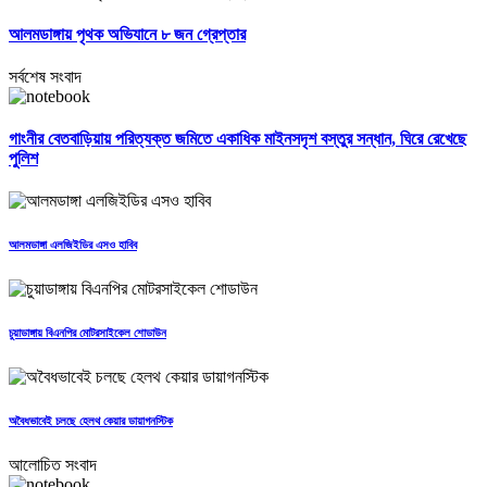
আলমডাঙ্গায় পৃথক অভিযানে ৮ জন গ্রেপ্তার
সর্বশেষ সংবাদ
গাংনীর বেতবাড়িয়ায় পরিত্যক্ত জমিতে একাধিক মাইনসদৃশ বস্তুর সন্ধান, ঘিরে রেখেছে
পুলিশ
আলমডাঙ্গা এলজিইডির এসও হাবিব
চুয়াডাঙ্গায় বিএনপির মোটরসাইকেল শোডাউন
অবৈধভাবেই চলছে হেলথ কেয়ার ডায়াগনস্টিক
আলোচিত সংবাদ