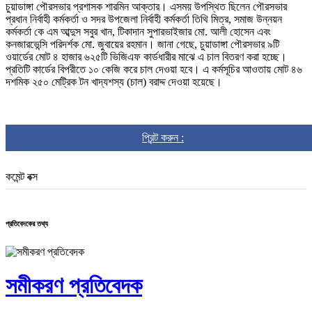
চুয়াডাঙ্গা পৌরসভার প্রশাসক শারমিন আক্তার। এসময় উপস্থিত ছিলেন পৌরসভার
প্রধান নির্বাহী কর্মকর্তা ও সদর উপজেলা নির্বাহী কর্মকর্তা তিথি মিত্র, সমাজ উন্নয়ন
কর্মকর্তা কে এম আব্দুস সবুর খান, টিকাদান সুপারভাইজার মো. আলী হোসেন এবং
কনজারভেন্সি পরিদর্শক মো. জুবায়ের রহমান। জানা গেছে, চুয়াডাঙ্গা পৌরসভার ৯টি
ওয়ার্ডের মোট ৪ হাজার ৬২৫টি ভিজিএফ কার্ডধারীর মাঝে এ চাল বিতরণ করা হচ্ছে।
প্রতিটি কার্ডের বিপরীতে ১০ কেজি করে চাল দেওয়া হবে। এ কর্মসূচির আওতায় মোট ৪৬
দশমিক ২৫০ মেট্রিক টন খাদ্যশস্য (চাল) বরাদ্দ দেওয়া হয়েছে।
প্রিন্ট করুন :
কমেন্ট বক্স
প্রতিবেদকের তথ্য
সমীকরণ প্রতিবেদক