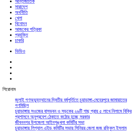
আর্ন্তজাতিক
সারাদেশ
অর্থনীতি
খেলা
বিনোদন
আজকের পত্রিকা
প্রযুক্তি
চাকরি
ভিডিও
শিরোনাম
জুলাই গণঅভ্যুত্থানের দ্বিতীয় বর্ষপূর্তিতে চুয়াডাঙ্গা-মেহেরপুরে জামায়াতের
গণমিছিল
চুয়াডাঙ্গায় সওজের বাসভবন ও সড়কের ২৬টি গাছ প্রায় ৫ লাখে নিলামে বিক্রি
প্রশাসনে অনুপ্রবেশ ঠেকাতে কঠোর হচ্ছে সরকার
জীবননগর উপজেলা আইনশৃঙ্খলা কমিটির সভা
চুয়াডাঙ্গায় লিগ্যাল এইড কমিটির সভায় সিনিয়র জেলা জজ রফিকুল ইসলাম