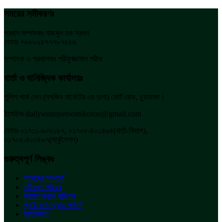
সময়ের সমীকরণঃ
প্রধান সম্পাদকঃ নাজমুল হক স্বপন
ফোনঃ +৮৮০২৪৭৭৭৮৭৫৫৬
সম্পাদক ও প্রকাশকঃ শরীফুজ্জামান শরীফ
বার্তা ও বানিজ্যিক কার্যালয়ঃ
পুলিশ পার্ক লেন (মসজিদ মার্কেটের ৩য় তলা) কোর্ট রোড, চুয়াডাঙ্গা।
ইমেইলঃ dailysomoyersomikoron@gmail.com
ফোনঃ ০১৭১১-৯০৯১৯৭, ০১৭০৫-৪০১৪৬৪(বার্তা-বিভাগ),
০১৭০৫-৪০১৪৬৭(সার্কুলেশন)
গুরুত্বপূর্ণ লিঙ্কঃ
আমাদের সম্পর্কে
সমীকরণ পরিবার
ট্রামস অ্যান্ড কন্ডিশন
প্রাইভেসি অ্যান্ড পলিসি
সাইটম্যাপ