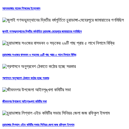
আলমডাঙ্গায় সাবেক শিক্ষকের ইন্তেকাল
জুলাই গণঅভ্যুত্থানের দ্বিতীয় বর্ষপূর্তিতে চুয়াডাঙ্গা-মেহেরপুরে জামায়াতের গণমিছিল
চুয়াডাঙ্গায় সওজের বাসভবন ও সড়কের ২৬টি গাছ প্রায় ৫ লাখে নিলামে বিক্রি
প্রশাসনে অনুপ্রবেশ ঠেকাতে কঠোর হচ্ছে সরকার
জীবননগর উপজেলা আইনশৃঙ্খলা কমিটির সভা
চুয়াডাঙ্গায় লিগ্যাল এইড কমিটির সভায় সিনিয়র জেলা জজ রফিকুল ইসলাম