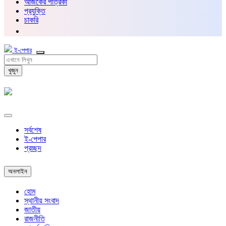
আজকের পত্রিকা
প্রযুক্তি
চাকরি
ই-পেপার
খুজুন
সর্বশেষ
ই-পেপার
প্রচ্ছদ
অনলাইন
হোম
স্থানীয় সংবাদ
জাতীয়
রাজনীতি