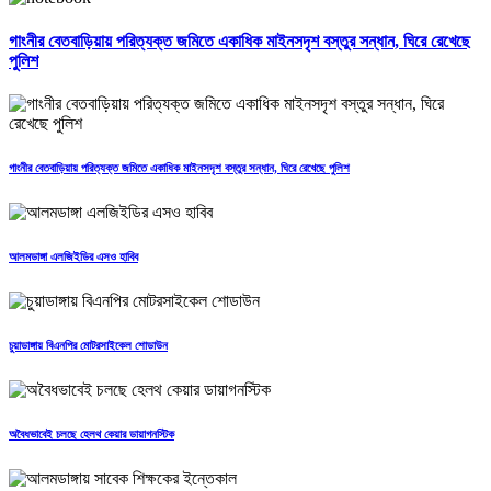
গাংনীর বেতবাড়িয়ায় পরিত্যক্ত জমিতে একাধিক মাইনসদৃশ বস্তুর সন্ধান, ঘিরে রেখেছে
পুলিশ
গাংনীর বেতবাড়িয়ায় পরিত্যক্ত জমিতে একাধিক মাইনসদৃশ বস্তুর সন্ধান, ঘিরে রেখেছে পুলিশ
আলমডাঙ্গা এলজিইডির এসও হাবিব
চুয়াডাঙ্গায় বিএনপির মোটরসাইকেল শোডাউন
অবৈধভাবেই চলছে হেলথ কেয়ার ডায়াগনস্টিক