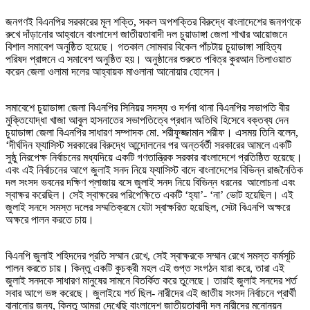
জনগণই বিএনপির সরকারের মূল শক্তি, সকল অপশক্তির বিরুদ্ধে বাংলাদেশের জনগণকে
রুখে দাঁড়ানোর আহ্বানে বাংলাদেশ জাতীয়তাবাদী দল চুয়াডাঙ্গা জেলা শাখার আয়োজনে
বিশাল সমাবেশ অনুষ্ঠিত হয়েছে। গতকাল সোমবার বিকেল পাঁচটায় চুয়াডাঙ্গা সাহিত্য
পরিষদ প্রাঙ্গনে এ সমাবেশ অনুষ্ঠিত হয়। অনুষ্ঠানের শুরুতে পবিত্র কুরআন তিলাওয়াত
করেন জেলা ওলামা দলের আহ্বায়ক মাওলানা আনোয়ার হোসেন।
সমাবেশে চুয়াডাঙ্গা জেলা বিএনপির সিনিয়র সদস্য ও দর্শনা থানা বিএনপির সভাপতি বীর
মুক্তিযোদ্ধা খাজা আবুল হাসনাতের সভাপতিত্বে প্রধান অতিথি হিসেবে বক্তব্য দেন
চুয়াডাঙ্গা জেলা বিএনপির সাধারণ সম্পাদক মো. শরীফুজ্জামান শরীফ। এসময় তিনি বলেন,
‘দীর্ঘদিন ফ্যাসিস্ট সরকারের বিরুদ্ধে আন্দোলনের পর অন্তর্বর্তী সরকারের আমলে একটি
সুষ্ঠু নিরপেক্ষ নির্বাচনের মধ্যদিয়ে একটি গণতান্ত্রিক সরকার বাংলাদেশে প্রতিষ্ঠিত হয়েছে।
এবং এই নির্বাচনের আগে জুলাই সনদ নিয়ে ফ্যাসিস্ট বাদে বাংলাদেশের বিভিন্ন রাজনৈতিক
দল সংসদ ভবনের দক্ষিণ প্লাজায় বসে জুলাই সনদ নিয়ে বিভিন্ন ধরনের আলোচনা এবং
স্বাক্ষর করেছিল। সেই স্বাক্ষরের পরিপেক্ষিতে একটি ‘হ্যা’- ‘না’ ভোট হয়েছিল। এই
জুলাই সনদে সমস্ত দলের সম্মতিক্রমে যেটা স্বাক্ষরিত হয়েছিল, সেটা বিএনপি অক্ষরে
অক্ষরে পালন করতে চায়।
বিএনপি জুলাই শহিদদের প্রতি সম্মান রেখে, সেই স্বাক্ষরকে সম্মান রেখে সমস্ত কর্মসূচি
পালন করতে চায়। কিন্তু একটি কুচক্রী মহল এই গুপ্ত সংগঠন যারা করে, তারা এই
জুলাই সনদকে সাধারণ মানুষের সামনে বিতর্কিত করে তুলেছে। তারাই জুলাই সনদের শর্ত
সবার আগে ভঙ্গ করেছে। জুলাইয়ে শর্ত ছিল- নারীদের এই জাতীয় সংসদ নির্বাচনে প্রার্থী
বানানোর জন্য, কিন্তু আমরা দেখেছি বাংলাদেশ জাতীয়তাবাদী দল নারীদের মনোনয়ন