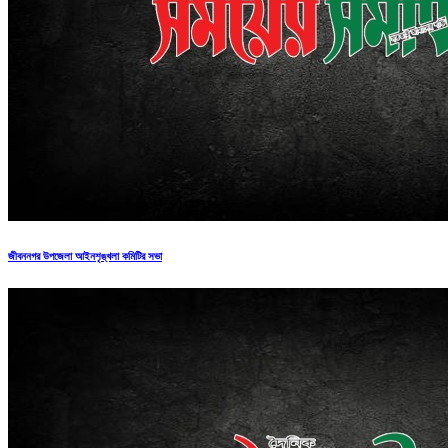
জীবননগর উপজেলা আইনশৃঙ্খলা কমিটির সভা