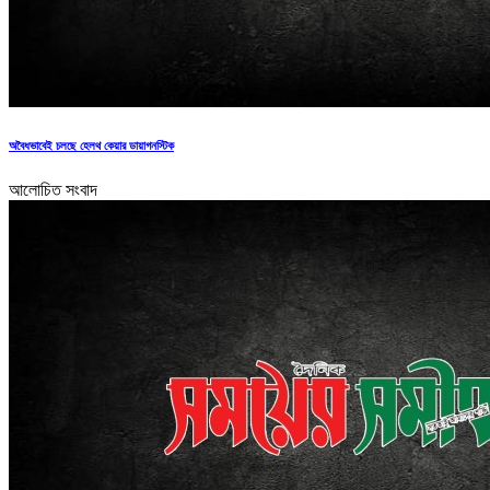
অবৈধভাবেই চলছে হেলথ কেয়ার ডায়াগনস্টিক
আলোচিত সংবাদ