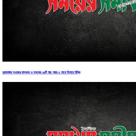
চুয়াডাঙ্গায় সওজের বাসভবন ও সড়কের ২৬টি গাছ প্রায় ৫ লাখে নিলামে বিক্রি