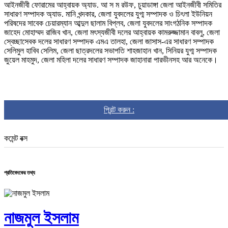
আইনজীবী ফোরামের আহ্বায়ক অ্যাড. আ স ম রউফ, চুয়াডাঙ্গা জেলা আইনজীবী সমিতির
সাধারণ সম্পাদক অ্যাড. মানি খন্দকার, জেলা যুবদলের যুগ্ম সম্পাদক ও চিৎলা ইউনিয়ন
পরিষদের সাবেক চেয়ারম্যান আব্দুল ছালাম বিপ্লব, জেলা যুবদলের সাংগঠনিক সম্পাদক
জাহেদ মোহাম্মদ রাজিব খান, জেলা মৎস্যজীবী দলের আহ্বায়ক কামরুজ্জামান বাবলু, জেলা
স্বেচ্ছাসেবক দলের সাধারণ সম্পাদক এমএ তালহা, জেলা জাসাস-এর সাধারণ সম্পাদক
সেলিমুল হাবিব সেলিম, জেলা ছাত্রদলের সভাপতি শাহজাহান খান, সিনিয়র যুগ্ম সম্পাদক
জুয়েল মাহমুদ, জেলা মহিলা দলের সাধারণ সম্পাদক জাহানারা পারভীনসহ আর অনেকে।
প্রিন্ট করুন :
কমেন্ট বক্স
প্রতিবেদকের তথ্য
নাজমুল ইসলাম