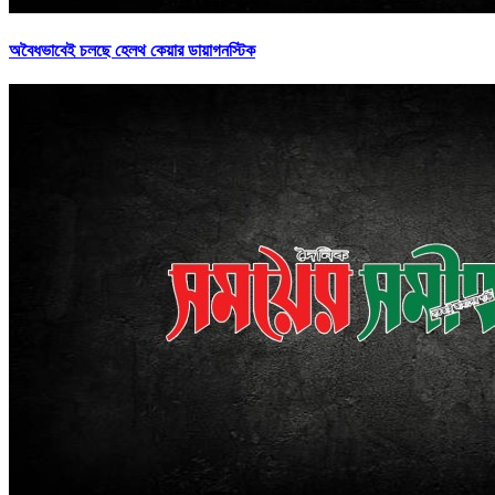
অবৈধভাবেই চলছে হেলথ কেয়ার ডায়াগনস্টিক