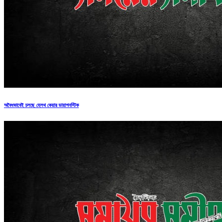
অবৈধভাবেই চলছে হেলথ কেয়ার ডায়াগনস্টিক