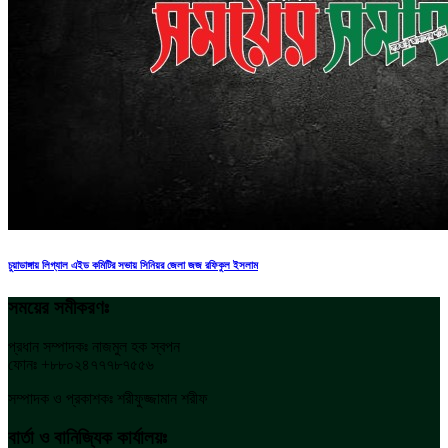
চুয়াডাঙ্গায় লিগ্যাল এইড কমিটির সভায় সিনিয়র জেলা জজ রফিকুল ইসলাম
সময়ের সমীকরণঃ
প্রধান সম্পাদকঃ নাজমুল হক স্বপন
ফোনঃ +৮৮০২৪৭৭৭৮৭৫৫৬
সম্পাদক ও প্রকাশকঃ শরীফুজ্জামান শরীফ
বার্তা ও বানিজ্যিক কার্যালয়ঃ