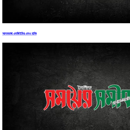
আলমডাঙ্গা এলজিইডির এসও হাবিব