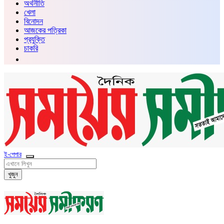
অর্থনীতি
খেলা
বিনোদন
আজকের পত্রিকা
প্রযুক্তি
চাকরি
ই-পেপার
খুজুন