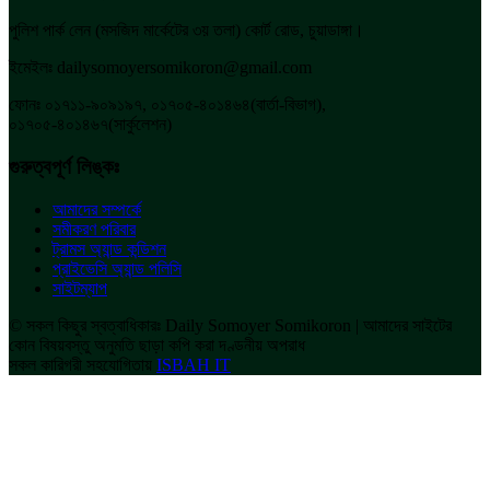
পুলিশ পার্ক লেন (মসজিদ মার্কেটের ৩য় তলা) কোর্ট রোড, চুয়াডাঙ্গা।
ইমেইলঃ dailysomoyersomikoron@gmail.com
ফোনঃ ০১৭১১-৯০৯১৯৭, ০১৭০৫-৪০১৪৬৪(বার্তা-বিভাগ),
০১৭০৫-৪০১৪৬৭(সার্কুলেশন)
গুরুত্বপূর্ণ লিঙ্কঃ
আমাদের সম্পর্কে
সমীকরণ পরিবার
ট্রামস অ্যান্ড কন্ডিশন
প্রাইভেসি অ্যান্ড পলিসি
সাইটম্যাপ
© সকল কিছুর স্বত্বাধিকারঃ Daily Somoyer Somikoron | আমাদের সাইটের
কোন বিষয়বস্তু অনুমতি ছাড়া কপি করা দণ্ডনীয় অপরাধ
সকল কারিগরী সহযোগিতায়
ISBAH IT