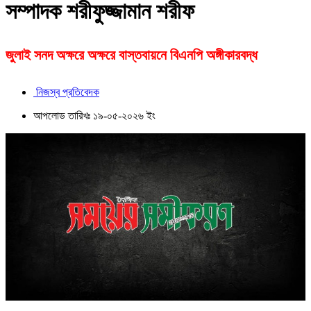
সম্পাদক শরীফুজ্জামান শরীফ
জুলাই সনদ অক্ষরে অক্ষরে বাস্তবায়নে বিএনপি অঙ্গীকারবদ্ধ
নিজস্ব প্রতিবেদক
আপলোড তারিখঃ ১৯-০৫-২০২৬ ইং