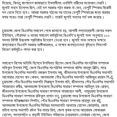
দিয়েছে, কিন্তু বাংলাদেশ জামায়াতে ইসলামীসহ এনসিপি নারীদের মনোনয়ন দেয়নি।
জুলাই সনদে উল্লেখ ছিল, যেই দল সরকার গঠন করুক না কেন, ডেপুটি স্পিকার বিরোধী
দল থেকে নিতে হবে। আমরা সরকার গঠনের পর তাদের ডেপুটি স্পিকারের জন্য বারবার
বলার পরেও তারা ডেপুটি স্পিকার দেয়নি। তারাই জুলাই সনদের শর্ত ভঙ্গ করেছে।
চুয়াডাঙ্গা জেলা বিএনপির সমাবেশ শেষে জানানো হয়, আগামী সপ্তাহব্যাপী জেলার সকল
ইউনিয়ন, পৌরসভা ও থানায় সমাবেশ কর্মসূচিসহ বিএনপি’র জুলাই সনদ অনুসারে ১০০
সদস্য বিশিষ্ট উচ্চকক্ষ প্রতিষ্ঠার উদ্যোগ নেওয়া হবে। জুলাই সনদ অক্ষরে অক্ষরে
বাস্তবায়নে বিএনপি সরকার অঙ্গীকারবদ্ধ, এ লক্ষ্যে জনসচেতনতা বৃদ্ধিতে লিফলেট
বিতরণ কর্মসূচিও পালন করা হবে।
সমাবেশে বিশেষ অতিথি হিসেবে উপস্থিত ছিলেন জেলা বিএনপির সাংগঠনিক সম্পাদক
সফিকুল ইসলাম পিটু, জেলা বিএনপির সাংগঠনিক সম্পাদক খালিদ মাহমুদ মিল্টন, সদর
উপজেলা বিএনপির সভাপতি নজরুল ইসলাম নজু, জীবননগর উপজেলা বিএনপির সভাপতি
আনোয়ার হোসেন খান খোকন, আলমডাঙ্গা পৌর বিএনপির সভাপতি আজিজুর রহমান পিণ্টু,
চুয়াডাঙ্গা পৌর বিএনপির সভাপতি সিরাজুল ইসলাম মনি, জীবননগর পৌর বিএনপির সভাপতি
শাহজাহান কবীর, আলমডাঙ্গা উপজেলা বিএনপির সাধারণ সম্পাদক আমিনুল হক রোকন,
জীবননগর উপজেলা বিএনপির সাধারণ সম্পাদক শাহজাহান আলী, দামুড়হুদা উপজেলা
বিএনপির সাধারণ সম্পাদক রফিকুল হাসান তনু, চুয়াডাঙ্গা সদর উপজেলা বিএনপির সাধারণ
সম্পাদক মনিরুজ্জামান লিপটন, পৌর বিএনপির সাধারণ সম্পাদক মাহামুদ হক পল্টু,
আলমডাঙ্গা উপজেলা বিএনপির সিনিয়র সহসভাপতি আখতার হোসেন জোয়ার্দার, জেলা
মহিলা দলের সভাপতি রউফ উর নাহার রিনা, জেলা কৃষক দলের আহ্বায়ক মোকাররম
হোসেন, সদস্যসচিব ও বাড়াদী ইউনিয়ন পরিষদের চেয়ারম্যান তোবারক হোসেন, জেলা