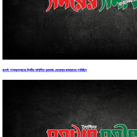
জুলাই গণঅভ্যুত্থানের দ্বিতীয় বর্ষপূর্তিতে চুয়াডাঙ্গা-মেহেরপুরে জামায়াতের গণমিছিল