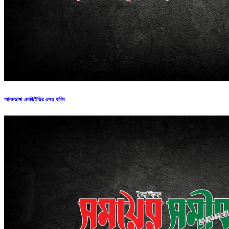
আলমডাঙ্গা এলজিইডির এসও হাবিব