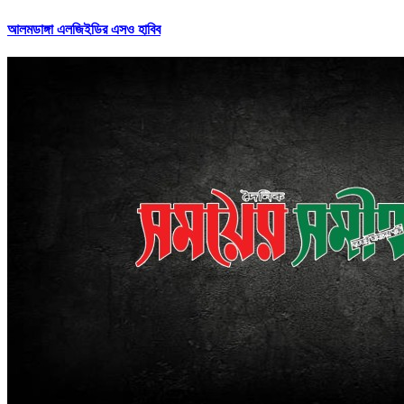
আলমডাঙ্গা এলজিইডির এসও হাবিব