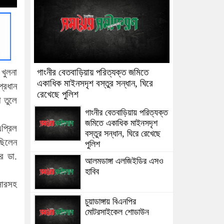
গাংনীর বেতবাড়িয়ায় পরিত্যক্ত জমিতে
 খুলনা
একাধিক মাইনসদৃশ বস্তুর সন্ধান, ঘিরে
্রধান
রেখেছে পুলিশ
া তুলে
গাংনীর বেতবাড়িয়ায় পরিত্যক্ত
জমিতে একাধিক মাইনসদৃশ
এপ্রিল
বস্তুর সন্ধান, ঘিরে রেখেছে
 ছিলেন
পুলিশ
র ডা.
আলমডাঙ্গা এলজিইডির এসও
হাবিব
সারসহ
চুয়াডাঙ্গায় বিএনপির
মোটরসাইকেল শোডাউন