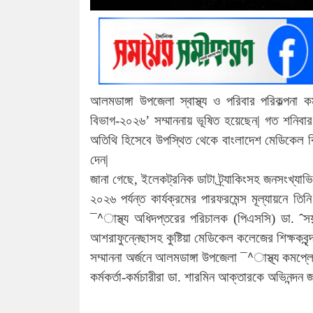
আলমডাঙ্গা উপজেলা স্বাস্থ্য ও পরিবার পরিকল্পনা কর
বিভাগ-২০২৬’ সম্মাননায় ভূষিত হয়েছেন| গত শনিবার
অতিথি হিসেবে উপস্থিত থেকে বাংলাদেশ মেডিকেল বিশ্
দেন|
জানা গেছে, ইলেকট্রনিক ডাটা ট্র্যাকিংসহ জনসংখ্যাভিত
২০২৬ পর্যন্ত কার্যক্রমের পারফরমেন্স মূল্যায়নে তি
¯^াস্থ্য অধিদপ্তরের পরিচালক (পিএসসি) ডা. ˆসয়
আশরাফুন্নেছাসহ কুষ্টিয়া মেডিকেল কলেজের শিক্ষকবৃন্দ
সম্মাননা অর্জনে আলমডাঙ্গা উপজেলা ¯^াস্থ্য কম
কর্মকর্তা-কর্মচারীরা ডা. শারমিন আক্তারকে অভিনন্দন 