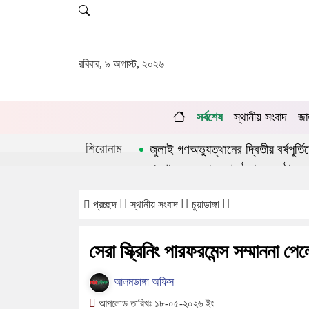
রবিবার, ৯ অগাস্ট, ২০২৬
সর্বশেষ
স্থানীয় সংবাদ
জা
শিরোনাম
জুলাই গণঅভ্যুত্থানের দ্বিতীয় বর্ষপূর্
প্রশাসনে অনুপ্রবেশ ঠেকাতে কঠোর হচ
চুয়াডাঙ্গায় লিগ্যাল এইড কমিটির সভ
প্রচ্ছদ
স্থানীয় সংবাদ
চুয়াডাঙ্গা
সেরা স্ক্রিনিং পারফরমেন্স সম্মাননা 
আলমডাঙ্গা অফিস
আপলোড তারিখঃ ১৮-০৫-২০২৬ ইং