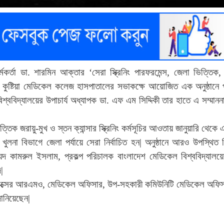
্মকর্তা ডা. শারমিন আক্তার ‘সেরা স্ক্রিনিং পারফরমেন্স, জেলা ভিত্তিক,
 কুষ্টিয়া মেডিকেল কলেজ হাসপাতালের সভাকক্ষে আয়োজিত এক অনুষ্ঠানে প
ববিদ্যালয়ের উপাচার্য অধ্যাপক ডা. এফ এম সিদ্দিকী তার হাতে এ সম্মানন
্তিক জরায়ু-মুখ ও স্তন ক্যান্সার স্ক্রিনিং কর্মসূচির আওতায় জানুয়ারি থেকে 
নি খুলনা বিভাগে জেলা পর্যায়ে সেরা নির্বাচিত হন| অনুষ্ঠানে আরও উপস্থিত
দ কামরুল ইসলাম, প্রকল্প পরিচালক বাংলাদেশ মেডিকেল বিশ্ববিদ্যালয়ে
|
প্লেক্সের আরএমও, মেডিকেল অফিসার, উপ-সহকারী কমিউনিটি মেডিকেল অফি
জানিয়েছেন|