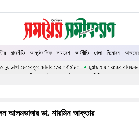
তীয়
রাজনীতি
আর্ন্তজাতিক
সারাদেশ
অর্থনীতি
খেলা
বিনোদন
আজকের 
তিতে চুয়াডাঙ্গা-মেহেরপুরে জামায়াতের গণমিছিল
চুয়াডাঙ্গায় সওজের বাসভবন
্ছে সরকার
জীবননগর উপজেলা আইনশৃঙ্খলা কমিটির সভা
ায় সিনিয়র জেলা জজ রফিকুল ইসলাম
পেলেন আলমডাঙ্গার ডা. শারমিন আক্তার