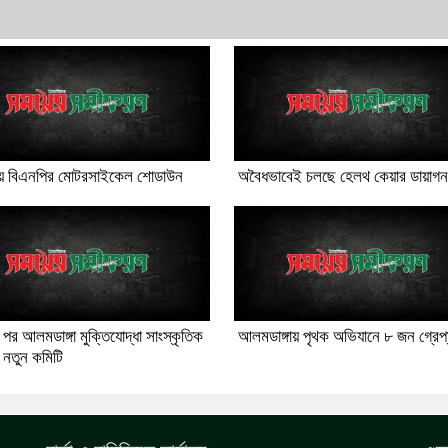
ঙ্গায় বিএনপির মোটরসাইকেল শোডাউন
অবৈধভাবেই চলছে হেলথ কেয়ার ডায়াগন
পর আলমডাঙ্গা মুক্তিযোদ্ধা সাংস্কৃতিক
আলমডাঙ্গায় পৃথক অভিযানে ৮ জন গ্রেপ্
 নতুন কমিটি