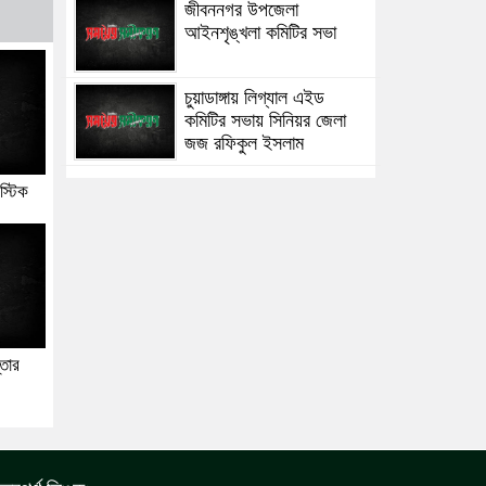
জীবননগর উপজেলা
আইনশৃঙ্খলা কমিটির সভা
চুয়াডাঙ্গায় লিগ্যাল এইড
কমিটির সভায় সিনিয়র জেলা
জজ রফিকুল ইসলাম
স্টিক
তার