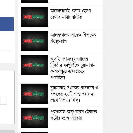
অবৈধভাবেই চলছে হেলথ
কেয়ার ডায়াগনস্টিক
আলমডাঙ্গায় সাবেক শিক্ষকের
ইন্তেকাল
জুলাই গণঅভ্যুত্থানের
দ্বিতীয় বর্ষপূর্তিতে চুয়াডাঙ্গা-
মেহেরপুরে জামায়াতের
গণমিছিল
চুয়াডাঙ্গায় সওজের বাসভবন ও
সড়কের ২৬টি গাছ প্রায় ৫
লাখে নিলামে বিক্রি
ল
প্রশাসনে অনুপ্রবেশ ঠেকাতে
কঠোর হচ্ছে সরকার