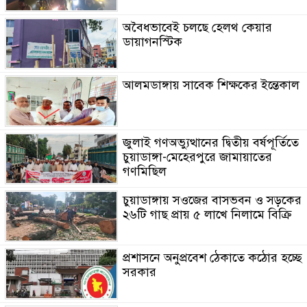
অবৈধভাবেই চলছে হেলথ কেয়ার
ডায়াগনস্টিক
আলমডাঙ্গায় সাবেক শিক্ষকের ইন্তেকাল
জুলাই গণঅভ্যুত্থানের দ্বিতীয় বর্ষপূর্তিতে
চুয়াডাঙ্গা-মেহেরপুরে জামায়াতের
গণমিছিল
চুয়াডাঙ্গায় সওজের বাসভবন ও সড়কের
২৬টি গাছ প্রায় ৫ লাখে নিলামে বিক্রি
প্রশাসনে অনুপ্রবেশ ঠেকাতে কঠোর হচ্ছে
সরকার