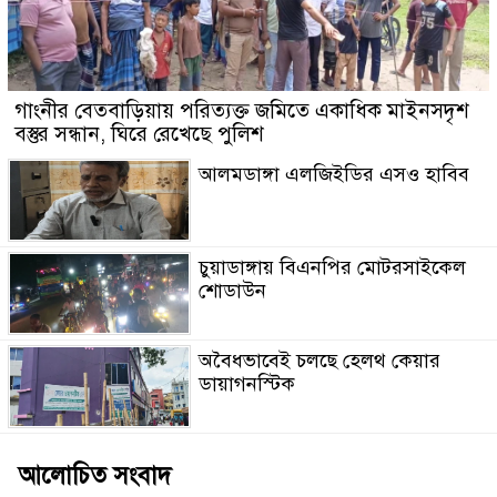
গাংনীর বেতবাড়িয়ায় পরিত্যক্ত জমিতে একাধিক মাইনসদৃশ
বস্তুর সন্ধান, ঘিরে রেখেছে পুলিশ
আলমডাঙ্গা এলজিইডির এসও হাবিব
চুয়াডাঙ্গায় বিএনপির মোটরসাইকেল
শোডাউন
অবৈধভাবেই চলছে হেলথ কেয়ার
ডায়াগনস্টিক
আলোচিত সংবাদ