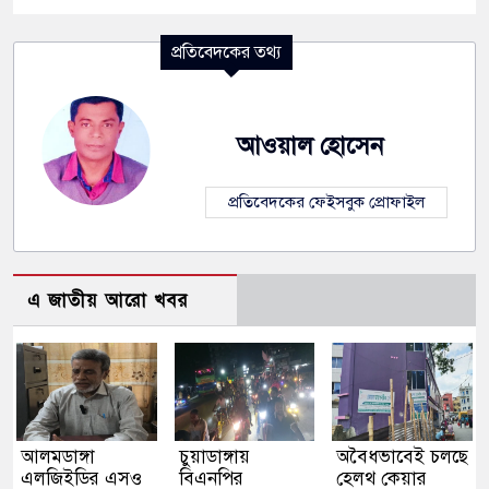
প্রতিবেদকের তথ্য
আওয়াল হোসেন
প্রতিবেদকের ফেইসবুক প্রোফাইল
এ জাতীয় আরো খবর
আলমডাঙ্গা
চুয়াডাঙ্গায়
অবৈধভাবেই চলছে
এলজিইডির এসও
বিএনপির
হেলথ কেয়ার