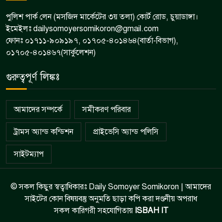
পুলিশ পার্ক লেন (মসজিদ মার্কেটের ৩য় তলা) কোর্ট রোড, চুয়াডাঙ্গা।
ইমেইলঃ dailysomoyersomikoron@gmail.com
ফোনঃ ০১৭১১-৯০৯১৯৭, ০১৭০৫-৪০১৪৬৪(বার্তা-বিভাগ),
০১৭০৫-৪০১৪৬৭(সার্কুলেশন)
গুরুত্বপূর্ণ লিঙ্কঃ
আমাদের সম্পর্কে
সমীকরণ পরিবার
ট্রামস অ্যান্ড কন্ডিশন
প্রাইভেসি অ্যান্ড পলিসি
সাইটম্যাপ
© সকল কিছুর স্বত্বাধিকারঃ Daily Somoyer Somikoron | আমাদের
সাইটের কোন বিষয়বস্তু অনুমতি ছাড়া কপি করা দণ্ডনীয় অপরাধ
সকল কারিগরী সহযোগিতায়
ISBAH IT