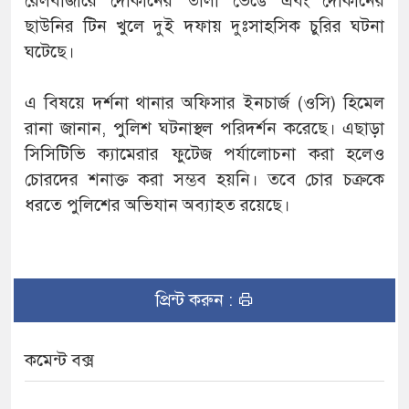
রেলবাজারে দোকানের তালা ভেঙে এবং দোকানের
ছাউনির টিন খুলে দুই দফায় দুঃসাহসিক চুরির ঘটনা
ঘটেছে।
এ বিষয়ে দর্শনা থানার অফিসার ইনচার্জ (ওসি) হিমেল
রানা জানান, পুলিশ ঘটনাস্থল পরিদর্শন করেছে। এছাড়া
সিসিটিভি ক্যামেরার ফুটেজ পর্যালোচনা করা হলেও
চোরদের শনাক্ত করা সম্ভব হয়নি। তবে চোর চক্রকে
ধরতে পুলিশের অভিযান অব্যাহত রয়েছে।
প্রিন্ট করুন :
কমেন্ট বক্স