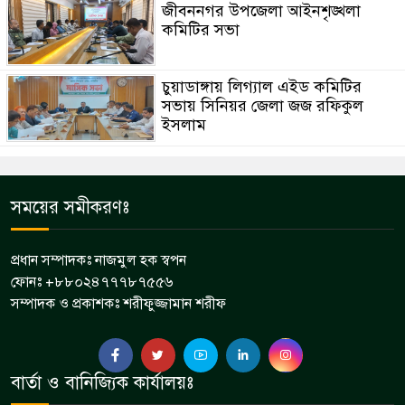
জীবননগর উপজেলা আইনশৃঙ্খলা
কমিটির সভা
চুয়াডাঙ্গায় লিগ্যাল এইড কমিটির
সভায় সিনিয়র জেলা জজ রফিকুল
ইসলাম
সময়ের সমীকরণঃ
প্রধান সম্পাদকঃ নাজমুল হক স্বপন
ফোনঃ +৮৮০২৪৭৭৭৮৭৫৫৬
সম্পাদক ও প্রকাশকঃ শরীফুজ্জামান শরীফ
বার্তা ও বানিজ্যিক কার্যালয়ঃ