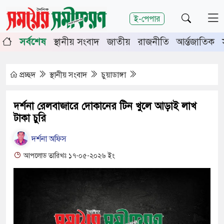
শিরোনাম
ই-পেপার
ূর্তিতে চুয়াডাঙ্গা-মেহেরপুরে জামায়াতের গণমিছিল
চুয়াডাঙ্গা
সর্বশেষ
স্থানীয় সংবাদ
জাতীয়
রাজনীতি
আর্ন্তজাতিক
র সভায় সিনিয়র জেলা জজ রফিকুল ইসলাম
প্রচ্ছদ
স্থানীয় সংবাদ
চুয়াডাঙ্গা
দর্শনা রেলবাজারে দোকানের টিন খুলে আড়াই লাখ
টাকা চুরি
দর্শনা অফিস
আপলোড তারিখঃ ১৭-০৫-২০২৬ ইং