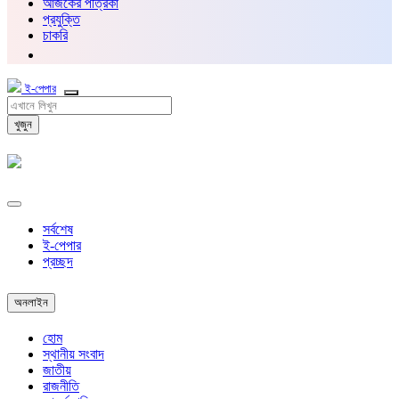
আজকের পত্রিকা
প্রযুক্তি
চাকরি
ই-পেপার
খুজুন
সর্বশেষ
ই-পেপার
প্রচ্ছদ
অনলাইন
হোম
স্থানীয় সংবাদ
জাতীয়
রাজনীতি