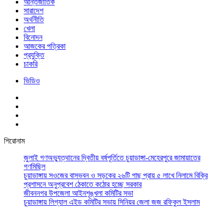
আর্ন্তজাতিক
সারাদেশ
অর্থনীতি
খেলা
বিনোদন
আজকের পত্রিকা
প্রযুক্তি
চাকরি
ভিডিও
শিরোনাম
জুলাই গণঅভ্যুত্থানের দ্বিতীয় বর্ষপূর্তিতে চুয়াডাঙ্গা-মেহেরপুরে জামায়াতের
গণমিছিল
চুয়াডাঙ্গায় সওজের বাসভবন ও সড়কের ২৬টি গাছ প্রায় ৫ লাখে নিলামে বিক্রি
প্রশাসনে অনুপ্রবেশ ঠেকাতে কঠোর হচ্ছে সরকার
জীবননগর উপজেলা আইনশৃঙ্খলা কমিটির সভা
চুয়াডাঙ্গায় লিগ্যাল এইড কমিটির সভায় সিনিয়র জেলা জজ রফিকুল ইসলাম