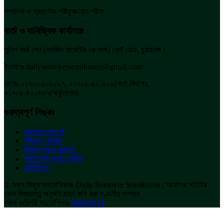
সম্পাদক ও প্রকাশকঃ শরীফুজ্জামান শরীফ
বার্তা ও বানিজ্যিক কার্যালয়ঃ
পুলিশ পার্ক লেন (মসজিদ মার্কেটের ৩য় তলা) কোর্ট রোড, চুয়াডাঙ্গা।
ইমেইলঃ dailysomoyersomikoron@gmail.com
ফোনঃ ০১৭১১-৯০৯১৯৭, ০১৭০৫-৪০১৪৬৪(বার্তা-বিভাগ),
০১৭০৫-৪০১৪৬৭(সার্কুলেশন)
গুরুত্বপূর্ণ লিঙ্কঃ
আমাদের সম্পর্কে
সমীকরণ পরিবার
ট্রামস অ্যান্ড কন্ডিশন
প্রাইভেসি অ্যান্ড পলিসি
সাইটম্যাপ
© সকল কিছুর স্বত্বাধিকারঃ Daily Somoyer Somikoron | আমাদের সাইটের
কোন বিষয়বস্তু অনুমতি ছাড়া কপি করা দণ্ডনীয় অপরাধ
সকল কারিগরী সহযোগিতায়
ISBAH IT