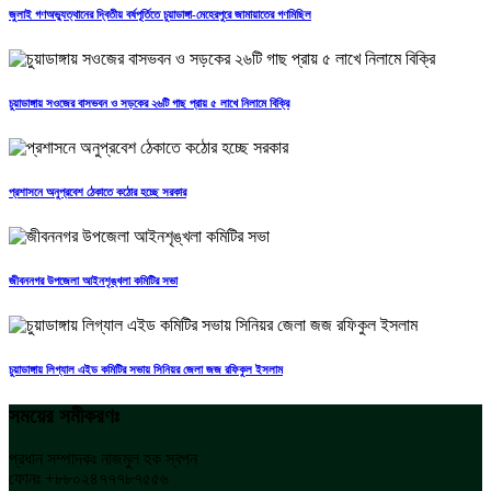
জুলাই গণঅভ্যুত্থানের দ্বিতীয় বর্ষপূর্তিতে চুয়াডাঙ্গা-মেহেরপুরে জামায়াতের গণমিছিল
চুয়াডাঙ্গায় সওজের বাসভবন ও সড়কের ২৬টি গাছ প্রায় ৫ লাখে নিলামে বিক্রি
প্রশাসনে অনুপ্রবেশ ঠেকাতে কঠোর হচ্ছে সরকার
জীবননগর উপজেলা আইনশৃঙ্খলা কমিটির সভা
চুয়াডাঙ্গায় লিগ্যাল এইড কমিটির সভায় সিনিয়র জেলা জজ রফিকুল ইসলাম
সময়ের সমীকরণঃ
প্রধান সম্পাদকঃ নাজমুল হক স্বপন
ফোনঃ +৮৮০২৪৭৭৭৮৭৫৫৬