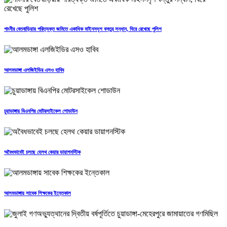
গাংনীর বেতবাড়িয়ায় পরিত্যক্ত জমিতে একাধিক মাইনসদৃশ বস্তুর সন্ধান, ঘিরে রেখেছে পুলিশ
আলমডাঙ্গা এলজিইডির এসও হাবিব
চুয়াডাঙ্গায় বিএনপির মোটরসাইকেল শোডাউন
অবৈধভাবেই চলছে হেলথ কেয়ার ডায়াগনস্টিক
আলমডাঙ্গায় সাবেক শিক্ষকের ইন্তেকাল