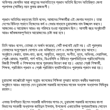
অফিসার জেসমিন আরা খাতুনের সভাপতিত্বে প্রধান অতিথি ছিলেন অতিরিক্ত জেলা
প্রশাসক (সার্বিক) নয়ন কুমার রাজবংশী।
প্রধান অতিথির বক্তব্যে তিনি বলেন, আমাদের শিক্ষার্থীরা এই জেলার সন্তান। তারা
দেশের বিভিন্ন স্থানে নিজেদের কর্ম ও মেধার মাধ্যমে চুয়াডাঙ্গার নাম উজ্জ্বল করবে।
আজকের এ আয়োজন আরও বড় পরিসরে হওয়া প্রয়োজন ছিল। আগামী বছর অনুষ্ঠানটি
আরও জাঁকজমকপূর্ণভাবে আয়োজনের চেষ্টা করা হবে।
তিনি আরও বলেন, তোমরা যে অর্জন করেছো, সেটি কখনোই ছোট নয়। এই পুরস্কার
তোমাদের অনুপ্রেরণা যোগাবে এবং ভবিষ্যতে দেশ ও জেলার সুনাম বয়ে আনবে।
অনুষ্ঠানে কেরাত, হামদ-নাত, রচনা, আবৃত্তি, বক্তৃতা, সংগীত, নৃত্য, অভিনয়, দেয়ালিকা,
শ্রেষ্ঠ রোভার, স্কাউট, গার্ল গাইড, বিএনসিসি ও বিভিন্ন গ্রুপভিত্তিক প্রতিযোগিতায়
বিজয়ী শিক্ষার্থী ও শিক্ষকদের মাঝে পুরস্কার বিতরণ করা হয়। এছাড়া শ্রেষ্ঠ শিক্ষার্থী,
শিক্ষক, প্রতিষ্ঠান প্রধান ও শ্রেষ্ঠ প্রতিষ্ঠান ক্যাটাগরিতেও পুরস্কার প্রদান করা হয়।
চুয়াডাঙ্গা কালেক্টরেট স্কুল অ্যান্ড কলেজের শিক্ষিকা নুসরাত জাহান করবীর সঞ্চালনায়
অনুষ্ঠানে আরও বক্তব্য দেন চুয়াডাঙ্গা সরকারি কলেজের সাবেক অধ্যক্ষ অধ্যাপক সিদ্দিকুর
রহমান।
এসময় উপস্থিত ছিলেন সহকারী কমিশনার সাগর দে, চুয়াডাঙ্গা সরকারি কলেজের বাংলা
বিভাগের সহকারী অধ্যাপক জাহিদুল ইসলাম, উপজেলা একাডেমিক সুপারভাইজার সোহেল