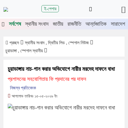
শিরোনাম
ই-পেপার
তে চুয়াডাঙ্গা-মেহেরপুরে জামায়াতের গণমিছিল
চুয়াডাঙ্গায় সওজের বাসভবন 
সর্বশেষ
স্থানীয় সংবাদ
জাতীয়
রাজনীতি
আর্ন্তজাতিক
সারাদেশ
প্রচ্ছদ
স্থানীয় সংবাদ , দ্বিতীয় লিড , স্পেশাল নিউজ
চুয়াডাঙ্গা , স্পেশাল স্থানীয়
চুয়াডাঙ্গায় নাচ-গান করার অভিযোগে নারীর মরদেহ দাফনে বাধা
প্রশাসনের সহযোগিতায় ফি প্রদানের পর দাফন
নিজস্ব প্রতিবেদক
আপলোড তারিখঃ ১৫-০৫-২০২৬ ইং