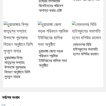
চক্রের তৎপরতায়
ঝিনাইদহের পরিবেশ
অশান্ত করার চেষ্টা
মেমননগর বিডি
হাইস্কুলের সভাপতি
চুয়াডাঙ্গা জেলা সড়ক
হলেন মশিউর রহমান
পরিবহন শ্রমিক
চুয়াডাঙ্গায় বিশ্ব
ইউনিয়নের মাসিক সভা
মাতৃদুগ্ধ সপ্তাহ
অনুষ্ঠিত
উপলক্ষে পুরস্কার
বিতরণ অনুষ্ঠানে ডিসি
লুৎফুন নাহার
সর্বশেষ সংবাদ