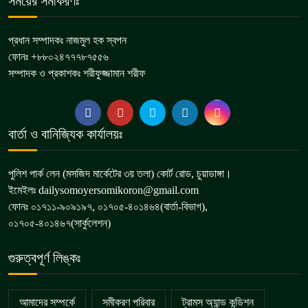
সময়ের সমীকরণঃ
প্রধান সম্পাদকঃ নাজমুল হক স্বপন
ফোনঃ +৮৮০২৪৭৭৭৮৭৫৫৬
সম্পাদক ও প্রকাশকঃ শরীফুজ্জামান শরীফ
বার্তা ও বানিজ্যিক কার্যালয়ঃ
পুলিশ পার্ক লেন (মসজিদ মার্কেটের ৩য় তলা) কোর্ট রোড, চুয়াডাঙ্গা।
ইমেইলঃ dailysomoyersomikoron@gmail.com
ফোনঃ ০১৭১১-৯০৯১৯৭, ০১৭০৫-৪০১৪৬৪(বার্তা-বিভাগ),
০১৭০৫-৪০১৪৬৭(সার্কুলেশন)
গুরুত্বপূর্ণ লিঙ্কঃ
আমাদের সম্পর্কে
সমীকরণ পরিবার
ট্রামস অ্যান্ড কন্ডিশন