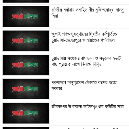
রাষ্ট্রীয় মর্যাদায় সমাহিত বীর মুক্তিযোদ্ধা নান্নু
মিয়া
জুলাই গণঅভ্যুত্থানের দ্বিতীয় বর্ষপূর্তিতে
চুয়াডাঙ্গা-মেহেরপুরে জামায়াতের গণমিছিল
চুয়াডাঙ্গায় সওজের বাসভবন ও সড়কের ২৬টি
গাছ প্রায় ৫ লাখে নিলামে বিক্রি
প্রশাসনে অনুপ্রবেশ ঠেকাতে কঠোর হচ্ছে
সরকার
জীবননগর উপজেলা আইনশৃঙ্খলা কমিটির সভা