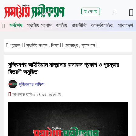
শিরোনাম
ই-পেপার
ে চুয়াডাঙ্গা-মেহেরপুরে জামায়াতের গণমিছিল
চুয়াডাঙ্গায় সওজের বাসভবন ও
সর্বশেষ
স্থানীয় সংবাদ
জাতীয়
রাজনীতি
আর্ন্তজাতিক
সারাদেশ
প্রচ্ছদ
স্থানীয় সংবাদ , শিক্ষা
মেহেরপুর , ক্যাম্পাস
মুজিবনগর আইডিয়াল মাদ্রাসায় ফলাফল প্রকাশ ও পুরস্কার
বিতরণী অনুষ্ঠিত
মুজিবনগর অফিস
আপলোড তারিখঃ ১৪-০৫-২০২৬ ইং