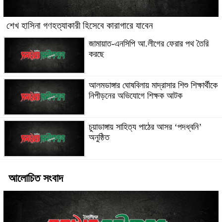
শেখ হাসিনা গণহত্যাকারী হিসেবে কারাগারে যাবেন
জামায়াত-এনসিপি আ.লীগের ফেরার পথ তৈরি
করছে
আলমডাঙ্গার ঘোষবিলায় মাদ্রাসার শিশু শিক্ষার্থীকে
নিপীড়নের অভিযোগে শিক্ষক আটক
চুয়াডাঙ্গায় সাহিত্য পাঠের আসর ‘পদধ্বনি’
অনুষ্ঠিত
আলোচিত সংবাদ