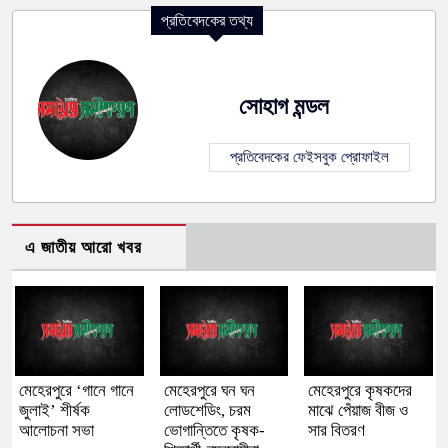
প্রতিবেদকের তথ্য
সোহাগ মন্ডল
প্রতিবেদকের ফেইসবুক প্রোফাইল
এ জাতীয় আরো খবর
মেহেরপুরে ‘গানে গানে
মেহেরপুরে ঘন ঘন
মেহেরপুরে কৃষকদের
জুলাই’ শীর্ষক
লোডশেডিং, চরম
মাঝে পেঁয়াজ বীজ ও
আলোচনা সভা
ভোগান্তিতে কৃষক-
সার বিতরণ