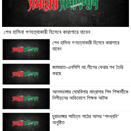
শেখ হাসিনা গণহত্যাকারী হিসেবে কারাগারে যাবেন
শেখ হাসিনা গণহত্যাকারী হিসেবে কারাগারে
যাবেন
জামায়াত-এনসিপি আ.লীগের ফেরার পথ তৈরি
করছে
আলমডাঙ্গার ঘোষবিলায় মাদ্রাসার শিশু শিক্ষার্থীকে
নিপীড়নের অভিযোগে শিক্ষক আটক
চুয়াডাঙ্গায় সাহিত্য পাঠের আসর ‘পদধ্বনি’
অনুষ্ঠিত