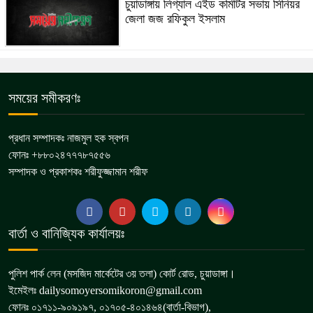
চুয়াডাঙ্গায় লিগ্যাল এইড কমিটির সভায় সিনিয়র
জেলা জজ রফিকুল ইসলাম
সময়ের সমীকরণঃ
প্রধান সম্পাদকঃ নাজমুল হক স্বপন
ফোনঃ +৮৮০২৪৭৭৭৮৭৫৫৬
সম্পাদক ও প্রকাশকঃ শরীফুজ্জামান শরীফ
বার্তা ও বানিজ্যিক কার্যালয়ঃ
পুলিশ পার্ক লেন (মসজিদ মার্কেটের ৩য় তলা) কোর্ট রোড, চুয়াডাঙ্গা।
ইমেইলঃ dailysomoyersomikoron@gmail.com
ফোনঃ ০১৭১১-৯০৯১৯৭, ০১৭০৫-৪০১৪৬৪(বার্তা-বিভাগ),