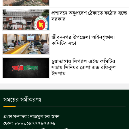
প্রশাসনে অনুপ্রবেশ ঠেকাতে কঠোর হচ্ছে
সরকার
জীবননগর উপজেলা আইনশৃঙ্খলা
কমিটির সভা
চুয়াডাঙ্গায় লিগ্যাল এইড কমিটির
সভায় সিনিয়র জেলা জজ রফিকুল
ইসলাম
সময়ের সমীকরণঃ
প্রধান সম্পাদকঃ নাজমুল হক স্বপন
ফোনঃ +৮৮০২৪৭৭৭৮৭৫৫৬