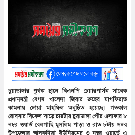
চুয়াডাঙ্গার পৃথক স্থানে বিএনপি চেয়ারপার্সন সাবেক
প্রধানমন্ত্রী বেগম খালেদা জিয়ার রুহের মাগফিরাত
কামনায় দোয়া মাহফিল অনুষ্ঠিত হয়েছে। গতকাল
রোববার বিকেল সাড়ে চারটায় চুয়াডাঙ্গা পৌর এলাকার ৮
নম্বর ওয়ার্ড বেলগাছি মুসলিম পাড়া ও রাত ৮টায় সদর
উপজেলার আলুকদিয়া ইউনিয়নের ৩ নম্বর ওয়ার্ডে এ