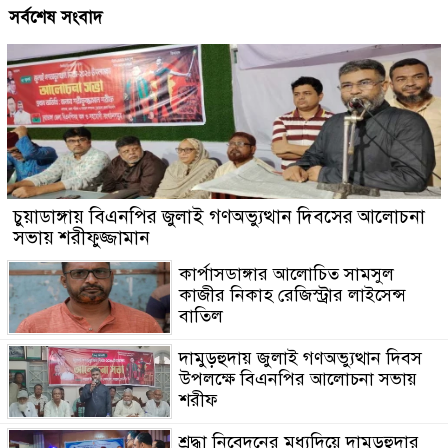
সর্বশেষ সংবাদ
চুয়াডাঙ্গায় বিএনপির জুলাই গণঅভ্যুত্থান দিবসের আলোচনা
সভায় শরীফুজ্জামান
কার্পাসডাঙ্গার আলোচিত সামসুল
কাজীর নিকাহ রেজিস্ট্রার লাইসেন্স
বাতিল
দামুড়হুদায় জুলাই গণঅভ্যুত্থান দিবস
উপলক্ষে বিএনপির আলোচনা সভায়
শরীফ
শ্রদ্ধা নিবেদনের মধ্যদিয়ে দামুড়হুদার