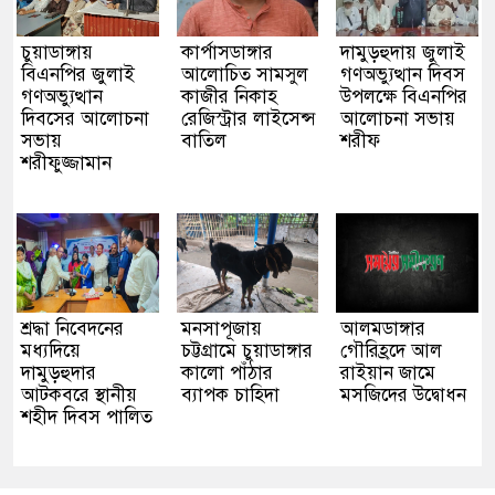
চুয়াডাঙ্গায়
কার্পাসডাঙ্গার
দামুড়হুদায় জুলাই
বিএনপির জুলাই
আলোচিত সামসুল
গণঅভ্যুত্থান দিবস
গণঅভ্যুত্থান
কাজীর নিকাহ
উপলক্ষে বিএনপির
দিবসের আলোচনা
রেজিস্ট্রার লাইসেন্স
আলোচনা সভায়
সভায়
বাতিল
শরীফ
শরীফুজ্জামান
শ্রদ্ধা নিবেদনের
মনসাপূজায়
আলমডাঙ্গার
মধ্যদিয়ে
চট্টগ্রামে চুয়াডাঙ্গার
গৌরিহ্রদে আল
দামুড়হুদার
কালো পাঁঠার
রাইয়ান জামে
আটকবরে স্থানীয়
ব্যাপক চাহিদা
মসজিদের উদ্বোধন
শহীদ দিবস পালিত