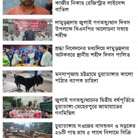
কাজীর নিকাহ রেজিস্ট্রার লাইসেন্স
বাতিল
দামুড়হুদায় জুলাই গণঅভ্যুত্থান দিবস
উপলক্ষে বিএনপির আলোচনা সভায়
শরীফ
শ্রদ্ধা নিবেদনের মধ্যদিয়ে দামুড়হুদার
আটকবরে স্থানীয় শহীদ দিবস পালিত
মনসাপূজায় চট্টগ্রামে চুয়াডাঙ্গার কালো
পাঁঠার ব্যাপক চাহিদা
জুলাই গণঅভ্যুত্থানের দ্বিতীয় বর্ষপূর্তিতে
চুয়াডাঙ্গা-মেহেরপুরে জামায়াতের
গণমিছিল
চুয়াডাঙ্গায় সওজের বাসভবন ও সড়কের
২৬টি গাছ প্রায় ৫ লাখে নিলামে বিক্রি