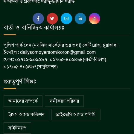
সম্পাদক ও প্রকাশকঃ শরীফুজ্জামান শরীফ
বার্তা ও বানিজ্যিক কার্যালয়ঃ
পুলিশ পার্ক লেন (মসজিদ মার্কেটের ৩য় তলা) কোর্ট রোড, চুয়াডাঙ্গা।
ইমেইলঃ dailysomoyersomikoron@gmail.com
ফোনঃ ০১৭১১-৯০৯১৯৭, ০১৭০৫-৪০১৪৬৪(বার্তা-বিভাগ),
০১৭০৫-৪০১৪৬৭(সার্কুলেশন)
গুরুত্বপূর্ণ লিঙ্কঃ
আমাদের সম্পর্কে
সমীকরণ পরিবার
ট্রামস অ্যান্ড কন্ডিশন
প্রাইভেসি অ্যান্ড পলিসি
সাইটম্যাপ