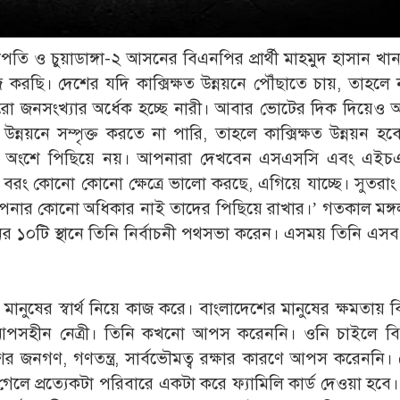
ি ও চুয়াডাঙ্গা-২ আসনের বিএনপির প্রার্থী মাহমুদ হাসান খান
করছি। দেশের যদি কাক্সিক্ষত উন্নয়নে পৌঁছাতে চায়, তাহলে 
 জনসংখ্যার অর্ধেক হচ্ছে নারী। আবার ভোটের দিক দিয়েও অর
ন্নয়নে সম্পৃক্ত করতে না পারি, তাহলে কাক্সিক্ষত উন্নয়ন হব
োনো অংশে পিছিয়ে নয়। আপনারা দেখবেন এসএসসি এবং এইচ
 বরং কোনো কোনো ক্ষেত্রে ভালো করছে, এগিয়ে যাচ্ছে। সুতরাং
আপনার কোনো অধিকার নাই তাদের পিছিয়ে রাখার।’ গতকাল মঙ্গ
ের ১০টি স্থানে তিনি নির্বাচনী পথসভা করেন। এসময় তিনি এস
ুষের স্বার্থ নিয়ে কাজ করে। বাংলাদেশের মানুষের ক্ষমতায় বি
 আপসহীন নেত্রী। তিনি কখনো আপস করেননি। ওনি চাইলে বি
জনগণ, গণতন্ত্র, সার্বভৌমত্ব রক্ষার কারণে আপস করেননি। 
ে প্রত্যেকটা পরিবারে একটা করে ফ্যামিলি কার্ড দেওয়া হবে