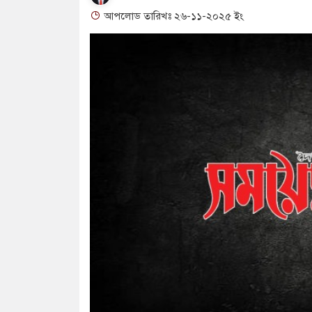
আপলোড তারিখঃ ২৬-১১-২০২৫ ইং