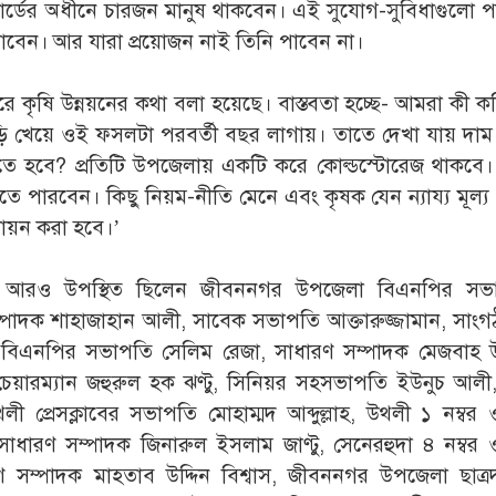
কার্ডের অধীনে চারজন মানুষ থাকবেন। এই সুযোগ-সুবিধাগুলো 
িনি পাবেন। আর যারা প্রয়োজন নাই তিনি পাবেন না।
ৃষি উন্নয়নের কথা বলা হয়েছে। বাস্তবতা হচ্ছে- আমরা কী ক
ি খেয়ে ওই ফসলটা পরবর্তী বছর লাগায়। তাতে দেখা যায় দাম
তে হবে? প্রতিটি উপজেলায় একটি করে কোল্ডস্টোরেজ থাকবে।
পারবেন। কিছু নিয়ম-নীতি মেনে এবং কৃষক যেন ন্যায্য মূল্য
বায়ন করা হবে।’
গে আরও উপস্থিত ছিলেন জীবননগর উপজেলা বিএনপির সভ
াদক শাহাজাহান আলী, সাবেক সভাপতি আক্তারুজ্জামান, সাংগ
এনপির সভাপতি সেলিম রেজা, সাধারণ সম্পাদক মেজবাহ উদ
েয়ারম্যান জহুরুল হক ঝণ্টু, সিনিয়র সহসভাপতি ইউনুচ আলী, 
প্রেসক্লাবের সভাপতি মোহাম্মদ আব্দুল্লাহ, উথলী ১ নম্বর ও
ধারণ সম্পাদক জিনারুল ইসলাম জাণ্টু, সেনেরহুদা ৪ নম্বর ও
সম্পাদক মাহতাব উদ্দিন বিশ্বাস, জীবননগর উপজেলা ছাত্র