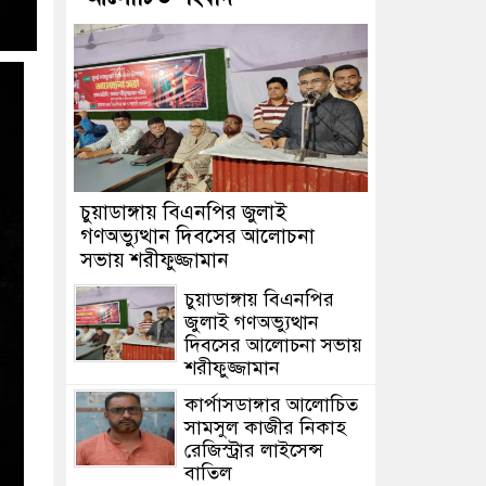
চুয়াডাঙ্গায় বিএনপির জুলাই
গণঅভ্যুত্থান দিবসের আলোচনা
সভায় শরীফুজ্জামান
চুয়াডাঙ্গায় বিএনপির
জুলাই গণঅভ্যুত্থান
দিবসের আলোচনা সভায়
শরীফুজ্জামান
কার্পাসডাঙ্গার আলোচিত
সামসুল কাজীর নিকাহ
রেজিস্ট্রার লাইসেন্স
বাতিল