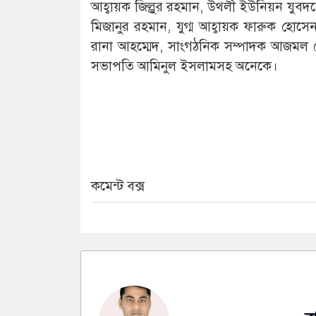
আহ্বায়ক জিল্লুর রহমান, উথলী ইউনিয়ন যুবদ
মিজানুর রহমান, যুগ্ম আহ্বায়ক ফারুক হোস
রানা আহম্মেদ, সাংগঠনিক সম্পাদক আজমল 
সভাপতি আমিনুল ইসলামসহ অনেকে।
কমেন্ট বক্স