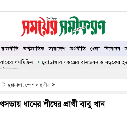
রাজনীতি
আর্ন্তজাতিক
সারাদেশ
অর্থনীতি
খেলা
বিনোদন
আ
র গণমিছিল
চুয়াডাঙ্গায় সওজের বাসভবন ও সড়কের ২৬টি গাছ প্
াম
জ
চুয়াডাঙ্গা , স্পেশাল স্থানীয়
সভায় ধানের শীষের প্রার্থী বাবু খান