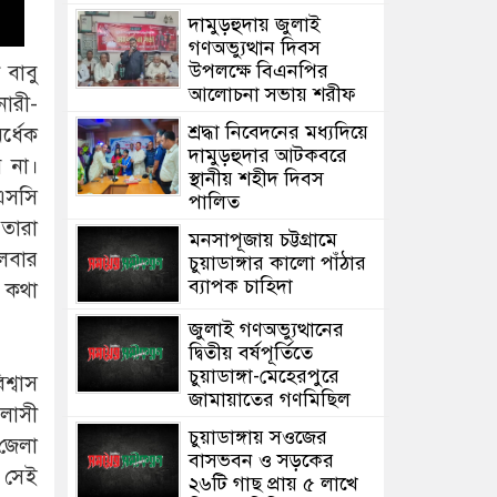
দামুড়হুদায় জুলাই
গণঅভ্যুত্থান দিবস
উপলক্ষে বিএনপির
 বাবু
আলোচনা সভায় শরীফ
নারী-
শ্রদ্ধা নিবেদনের মধ্যদিয়ে
্ধেক
দামুড়হুদার আটকবরে
ে না।
স্থানীয় শহীদ দিবস
এসসি
পালিত
 তারা
মনসাপূজায় চট্টগ্রামে
লবার
চুয়াডাঙ্গার কালো পাঁঠার
ব্যাপক চাহিদা
ব কথা
জুলাই গণঅভ্যুত্থানের
দ্বিতীয় বর্ষপূর্তিতে
চুয়াডাঙ্গা-মেহেরপুরে
শ্বাস
জামায়াতের গণমিছিল
লাসী
চুয়াডাঙ্গায় সওজের
জেলা
বাসভবন ও সড়কের
। সেই
২৬টি গাছ প্রায় ৫ লাখে