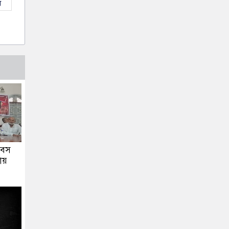
ল
দিবস
ায়