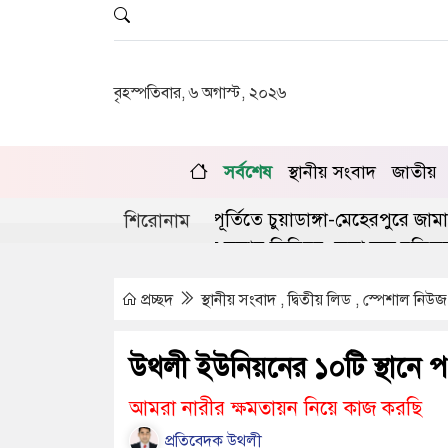
বৃহস্পতিবার, ৬ অগাস্ট, ২০২৬
সর্বশেষ
স্থানীয় সংবাদ
জাতীয়
অভ্যুত্থানের দ্বিতীয় বর্ষপূর্তিতে চুয়াডাঙ্গা-মেহেরপুরে জামায়াতে
শিরোনাম
্গায় লিগ্যাল এইড কমিটির সভায় সিনিয়র জেলা জজ রফিকুল ইসল
প্রচ্ছদ
স্থানীয় সংবাদ , দ্বিতীয় লিড , স্পেশাল নিউ
উথলী ইউনিয়নের ১০টি স্থানে পথ
আমরা নারীর ক্ষমতায়ন নিয়ে কাজ করছি
প্রতিবেদক উথলী