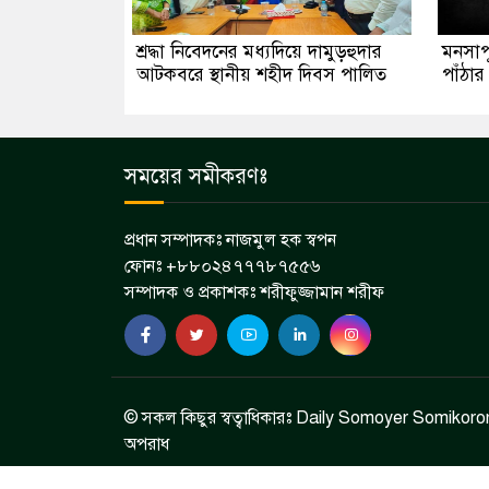
শ্রদ্ধা নিবেদনের মধ্যদিয়ে দামুড়হুদার
মনসাপূ
আটকবরে স্থানীয় শহীদ দিবস পালিত
পাঁঠার
সময়ের সমীকরণঃ
প্রধান সম্পাদকঃ নাজমুল হক স্বপন
ফোনঃ +৮৮০২৪৭৭৭৮৭৫৫৬
সম্পাদক ও প্রকাশকঃ শরীফুজ্জামান শরীফ
© সকল কিছুর স্বত্বাধিকারঃ Daily Somoyer Somikoron 
অপরাধ