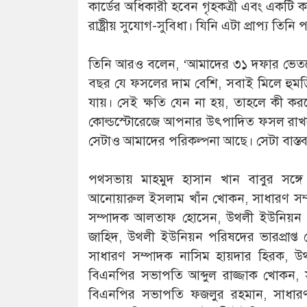
কার্ডের অধিকারী হবেন গৃহকত্রী এবং একটি 
রাষ্ট্রীয় সুযোগ-সুবিধা। যিনি এটা প্রাপ্য ত
তিনি আরও বলেন, ‘আমাদের ৩১ দফার ভেতরে ক
বছর যে ফসলের দাম বেশি, সবাই মিলে হুমড়
যায়। সেই ক্ষতি যেন না হয়, তাহলে কী কর
কোল্ডস্টোরেজে আপনার উৎপাদিত ফসল রাখতে 
সেটাও আমাদের পরিকল্পনা আছে। সেটা বাস্ত
পথসভায় মাহমুদ হাসান খান বাবুর সঙ্
আনোয়ারুল ইসলাম খাঁন খোকন, সাধারণ সম্প
সম্পাদক আলতাফ হোসেন, উথলী ইউনিয়ন বি
জাহিদ, উথলী ইউনিয়ন পরিষদের ভারপ্রাপ্ত চ
সাধারণ সম্পাদক নাসিম হায়দার হিরক, উথলী 
বিএনপির সভাপতি আব্দুল রাজ্জাক খোকন, সা
বিএনপির সভাপতি ফজলুর রহমান, সাধারণ 