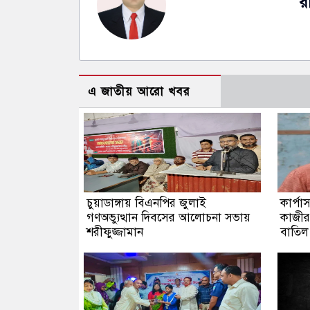
র
এ জাতীয় আরো খবর
চুয়াডাঙ্গায় বিএনপির জুলাই
কার্প
গণঅভ্যুত্থান দিবসের আলোচনা সভায়
কাজীর 
শরীফুজ্জামান
বাতিল