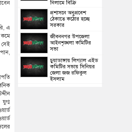
পাবেন
নিলামে বিক্রি
প্রশাসনে অনুপ্রবেশ
ঠেকাতে কঠোর হচ্ছে
সরকার
রি, এ
 কমে
জীবননগর উপজেলা
আইনশৃঙ্খলা কমিটির
 সেই
সভা
 পান,
চুয়াডাঙ্গায় লিগ্যাল এইড
কমিটির সভায় সিনিয়র
জেলা জজ রফিকুল
াপতি
ইসলাম
ঠনিক
্দীন
যুগ্ম
য়ার্ড
য়ার্ড
দলের