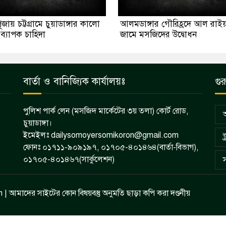
জায় চট্টগ্রামে চুয়াডাঙ্গার কালো
আলমডাঙ্গার গৌরিহ্রদে আল রাই
 ব্যাপক চাহিদা
জামে মসজিদের উদ্বোধন
বার্তা ও বানিজ্যিক কার্যালয়ঃ
গুর
পুলিশ পার্ক লেন (মসজিদ মার্কেটের ৩য় তলা) কোর্ট রোড,
চুয়াডাঙ্গা।
ইমেইলঃ dailysomoyersomikoron@gmail.com
ট
ফোনঃ ০১৭১১-৯০৯১৯৭, ০১৭০৫-৪০১৪৬৪(বার্তা-বিভাগ),
০১৭০৫-৪০১৪৬৭(সার্কুলেশন)
| আমাদের সাইটের কোন বিষয়বস্তু অনুমতি ছাড়া কপি করা দণ্ডনীয়