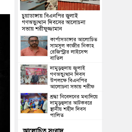
চুয়াডাঙ্গায় বিএনপির জুলাই
গণঅভ্যুত্থান দিবসের আলোচনা
সভায় শরীফুজ্জামান
কার্পাসডাঙ্গার আলোচিত
সামসুল কাজীর নিকাহ
রেজিস্ট্রার লাইসেন্স
বাতিল
দামুড়হুদায় জুলাই
গণঅভ্যুত্থান দিবস
উপলক্ষে বিএনপির
আলোচনা সভায় শরীফ
শ্রদ্ধা নিবেদনের মধ্যদিয়ে
দামুড়হুদার আটকবরে
স্থানীয় শহীদ দিবস
পালিত
আলোচিত সংবাদ