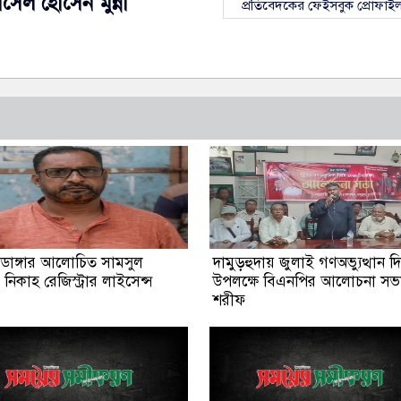
াসেল হোসেন মুন্না
প্রতিবেদকের ফেইসবুক প্রোফাই
াসডাঙ্গার আলোচিত সামসুল
দামুড়হুদায় জুলাই গণঅভ্যুত্থান 
নিকাহ রেজিস্ট্রার লাইসেন্স
উপলক্ষে বিএনপির আলোচনা সভ
শরীফ