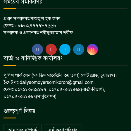
সময়ের সমীকরণঃ
প্রধান সম্পাদকঃ নাজমুল হক স্বপন
ফোনঃ +৮৮০২৪৭৭৭৮৭৫৫৬
সম্পাদক ও প্রকাশকঃ শরীফুজ্জামান শরীফ
বার্তা ও বানিজ্যিক কার্যালয়ঃ
পুলিশ পার্ক লেন (মসজিদ মার্কেটের ৩য় তলা) কোর্ট রোড, চুয়াডাঙ্গা।
ইমেইলঃ dailysomoyersomikoron@gmail.com
ফোনঃ ০১৭১১-৯০৯১৯৭, ০১৭০৫-৪০১৪৬৪(বার্তা-বিভাগ),
০১৭০৫-৪০১৪৬৭(সার্কুলেশন)
গুরুত্বপূর্ণ লিঙ্কঃ
আমাদের সম্পর্কে
সমীকরণ পরিবার