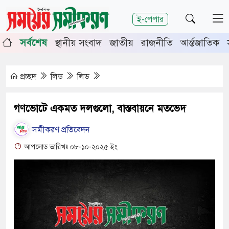
শিরোনাম
ই-পেপার
জুলাই গণঅভ্যুত্থানের দ্বিতীয়
সর্বশেষ
স্থানীয় সংবাদ
জাতীয়
রাজনীতি
আর্ন্তজাতিক
বর্ষপূর্তিতে চুয়াডাঙ্গা-মেহেরপুরে
জামায়াতের গণমিছিল
চুয়াডাঙ্গায় সওজের বাসভবন ও
প্রচ্ছদ
লিড
লিড
সড়কের ২৬টি গাছ প্রায় ৫ লাখে নিলামে
বিক্রি
গণভোটে একমত দলগুলো, বাস্তবায়নে মতভেদ
প্রশাসনে অনুপ্রবেশ ঠেকাতে কঠোর
সমীকরণ প্রতিবেদন
হচ্ছে সরকার
জীবননগর উপজেলা আইনশৃঙ্খলা
আপলোড তারিখঃ ০৮-১০-২০২৫ ইং
কমিটির সভা
চুয়াডাঙ্গায় লিগ্যাল এইড কমিটির
সভায় সিনিয়র জেলা জজ রফিকুল
ইসলাম