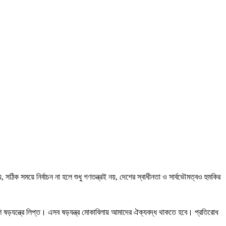
, সঠিক সময়ে নির্বাচন না হলে শুধু গণতন্ত্রই নয়, দেশের স্বাধীনতা ও সার্বভৌমত্বও হুমকির
 ষড়যন্ত্রে লিপ্ত। এসব ষড়যন্ত্র মোকাবিলায় আমাদের ঐক্যবদ্ধ থাকতে হবে। প্রতিরোধ