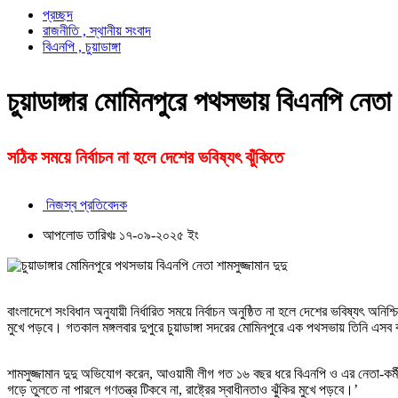
প্রচ্ছদ
রাজনীতি , স্থানীয় সংবাদ
বিএনপি , চুয়াডাঙ্গা
চুয়াডাঙ্গার মোমিনপুরে পথসভায় বিএনপি নেতা শ
সঠিক সময়ে নির্বাচন না হলে দেশের ভবিষ্যৎ ঝুঁকিতে
নিজস্ব প্রতিবেদক
আপলোড তারিখঃ ১৭-০৯-২০২৫ ইং
বাংলাদেশে সংবিধান অনুযায়ী নির্ধারিত সময়ে নির্বাচন অনুষ্ঠিত না হলে দেশের ভবিষ্যৎ অনিশ
মুখে পড়বে। গতকাল মঙ্গলবার দুপুরে চুয়াডাঙ্গা সদরের মোমিনপুরে এক পথসভায় তিনি এস
শামসুজ্জামান দুদু অভিযোগ করেন, আওয়ামী লীগ গত ১৬ বছর ধরে বিএনপি ও এর নেতা-কর্
গড়ে তুলতে না পারলে গণতন্ত্র টিকবে না, রাষ্ট্রের স্বাধীনতাও ঝুঁকির মুখে পড়বে।’