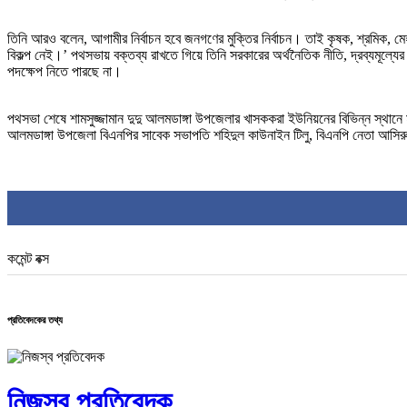
তিনি আরও বলেন, আগামীর নির্বাচন হবে জনগণের মুক্তির নির্বাচন। তাই কৃষক, শ্রমিক,
বিকল্প নেই।’ পথসভায় বক্তব্য রাখতে গিয়ে তিনি সরকারের অর্থনৈতিক নীতি, দ্রব্যমূল্যে
পদক্ষেপ নিতে পারছে না।
পথসভা শেষে শামসুজ্জামান দুদু আলমডাঙ্গা উপজেলার খাসককরা ইউনিয়নের বিভিন্ন স্থানে
আলমডাঙ্গা উপজেলা বিএনপির সাবেক সভাপতি শহিদুল কাউনাইন টিলু, বিএনপি নেতা আসিরুল 
কমেন্ট বক্স
প্রতিবেদকের তথ্য
নিজস্ব প্রতিবেদক