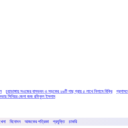
িল
চুয়াডাঙ্গায় সওজের বাসভবন ও সড়কের ২৬টি গাছ প্রায় ৫ লাখে নিলামে বিক্রি
প্রশাসন
ির সভায় সিনিয়র জেলা জজ রফিকুল ইসলাম
খেলা
বিনোদন
আজকের পত্রিকা
প্রযুক্তি
চাকরি