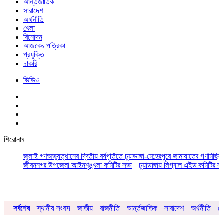
আর্ন্তজাতিক
সারাদেশ
অর্থনীতি
খেলা
বিনোদন
আজকের পত্রিকা
প্রযুক্তি
চাকরি
ভিডিও
শিরোনাম
জুলাই গণঅভ্যুত্থানের দ্বিতীয় বর্ষপূর্তিতে চুয়াডাঙ্গা-মেহেরপুরে জামায়াতের গণমিছ
জীবননগর উপজেলা আইনশৃঙ্খলা কমিটির সভা
চুয়াডাঙ্গায় লিগ্যাল এইড কমিট
সর্বশেষ
স্থানীয় সংবাদ
জাতীয়
রাজনীতি
আর্ন্তজাতিক
সারাদেশ
অর্থনীতি