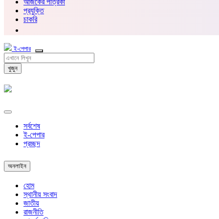
আজকের পত্রিকা
প্রযুক্তি
চাকরি
ই-পেপার
খুজুন
সর্বশেষ
ই-পেপার
প্রচ্ছদ
অনলাইন
হোম
স্থানীয় সংবাদ
জাতীয়
রাজনীতি