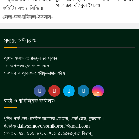
জেলা জজ রফিকুল ইসলাম
সময়ের সমীকরণঃ
প্রধান সম্পাদকঃ নাজমুল হক স্বপন
ফোনঃ +৮৮০২৪৭৭৭৮৭৫৫৬
সম্পাদক ও প্রকাশকঃ শরীফুজ্জামান শরীফ
বার্তা ও বানিজ্যিক কার্যালয়ঃ
পুলিশ পার্ক লেন (মসজিদ মার্কেটের ৩য় তলা) কোর্ট রোড, চুয়াডাঙ্গা।
ইমেইলঃ dailysomoyersomikoron@gmail.com
ফোনঃ ০১৭১১-৯০৯১৯৭, ০১৭০৫-৪০১৪৬৪(বার্তা-বিভাগ),