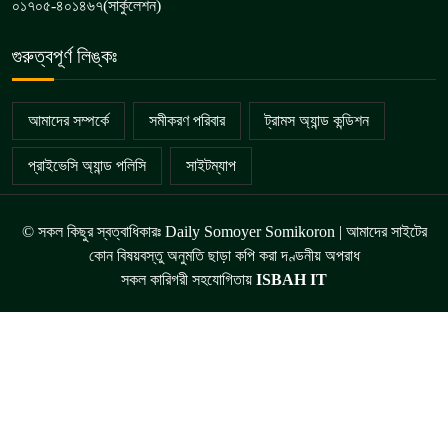
০১৭০৫-৪০১৪৬৭(সার্কুলেশন)
গুরুত্বপূর্ণ লিঙ্কঃ
আমাদের সম্পর্কে
সমীকরণ পরিবার
ট্রামস অ্যান্ড কন্ডিশন
প্রাইভেসি অ্যান্ড পলিসি
সাইটম্যাপ
© সকল কিছুর স্বত্বাধিকারঃ Daily Somoyer Somikoron | আমাদের সাইটের
কোন বিষয়বস্তু অনুমতি ছাড়া কপি করা দণ্ডনীয় অপরাধ
সকল কারিগরী সহযোগিতায়
ISBAH IT