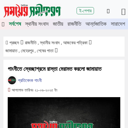
শিরোনাম
ই-পেপার
ে চুয়াডাঙ্গা-মেহেরপুরে জামায়াতের গণমিছিল
চুয়াডাঙ্গায় সওজের বাসভবন ও
সর্বশেষ
স্থানীয় সংবাদ
জাতীয়
রাজনীতি
আর্ন্তজাতিক
সারাদেশ
প্রচ্ছদ
রাজনীতি , স্থানীয় সংবাদ , আজকের পত্রিকা
জামায়াত , মেহেরপুর , শেষের পাতা
গাংনীতে স্বেচ্ছাশ্রমে রাস্তা মেরামত করলো জামায়াত
প্রতিবেদক গাংনী
আপলোড তারিখঃ ২১-০৬-২০২৫ ইং