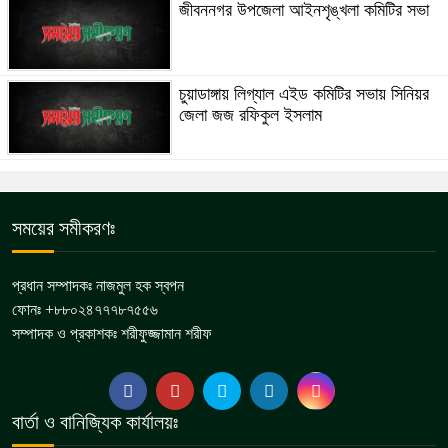
জীবননগর উপজেলা আইনশৃঙ্খলা কমিটির সভা
চুয়াডাঙ্গায় লিগ্যাল এইড কমিটির সভায় সিনিয়র
জেলা জজ রফিকুল ইসলাম
সময়ের সমীকরণঃ
প্রধান সম্পাদকঃ নাজমুল হক স্বপন
ফোনঃ +৮৮০২৪৭৭৭৮৭৫৫৬
সম্পাদক ও প্রকাশকঃ শরীফুজ্জামান শরীফ
বার্তা ও বানিজ্যিক কার্যালয়ঃ