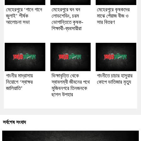
মেহেরপুরে ‘গানে গানে
মেহেরপুরে ঘন ঘন
মেহেরপুরে কৃষকদের
জুলাই’ শীর্ষক
লোডশেডিং, চরম
মাঝে পেঁয়াজ বীজ ও
আলোচনা সভা
ভোগান্তিতে কৃষক-
সার বিতরণ
শিক্ষার্থী-ব্যবসায়ীরা
গাংনীর মাদ্রাসায়
ভিক্ষাবৃত্তি থেকে
গাংনীতে চাচার হাসুয়ার
নিয়োগে ‘স্বাক্ষর
স্বাবলম্বী জীবনের পথে
কোপে ভাতিজার মৃত্যু
জালিয়াতি’
মুজিবনগরে তিনজনকে
ছাগল উপহার
সর্বশেষ সংবাদ