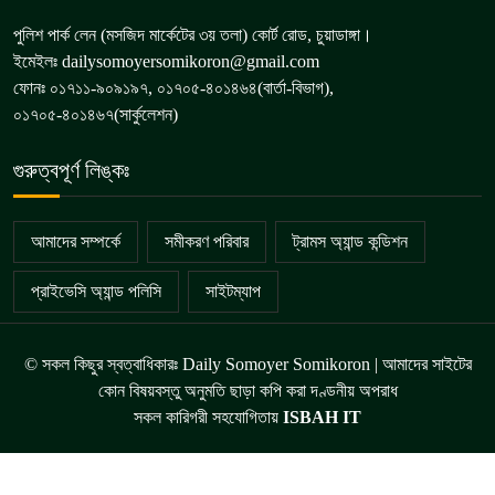
পুলিশ পার্ক লেন (মসজিদ মার্কেটের ৩য় তলা) কোর্ট রোড, চুয়াডাঙ্গা।
ইমেইলঃ dailysomoyersomikoron@gmail.com
ফোনঃ ০১৭১১-৯০৯১৯৭, ০১৭০৫-৪০১৪৬৪(বার্তা-বিভাগ),
০১৭০৫-৪০১৪৬৭(সার্কুলেশন)
গুরুত্বপূর্ণ লিঙ্কঃ
আমাদের সম্পর্কে
সমীকরণ পরিবার
ট্রামস অ্যান্ড কন্ডিশন
প্রাইভেসি অ্যান্ড পলিসি
সাইটম্যাপ
© সকল কিছুর স্বত্বাধিকারঃ Daily Somoyer Somikoron | আমাদের সাইটের
কোন বিষয়বস্তু অনুমতি ছাড়া কপি করা দণ্ডনীয় অপরাধ
সকল কারিগরী সহযোগিতায়
ISBAH IT