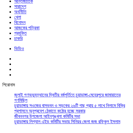
আর্ন্তজাতিক
সারাদেশ
অর্থনীতি
খেলা
বিনোদন
আজকের পত্রিকা
প্রযুক্তি
চাকরি
ভিডিও
শিরোনাম
জুলাই গণঅভ্যুত্থানের দ্বিতীয় বর্ষপূর্তিতে চুয়াডাঙ্গা-মেহেরপুরে জামায়াতের
গণমিছিল
চুয়াডাঙ্গায় সওজের বাসভবন ও সড়কের ২৬টি গাছ প্রায় ৫ লাখে নিলামে বিক্রি
প্রশাসনে অনুপ্রবেশ ঠেকাতে কঠোর হচ্ছে সরকার
জীবননগর উপজেলা আইনশৃঙ্খলা কমিটির সভা
চুয়াডাঙ্গায় লিগ্যাল এইড কমিটির সভায় সিনিয়র জেলা জজ রফিকুল ইসলাম