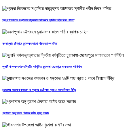
শ্রদ্ধা নিবেদনের মধ্যদিয়ে দামুড়হুদার আটকবরে স্থানীয় শহীদ দিবস পালিত
মনসাপূজায় চট্টগ্রামে চুয়াডাঙ্গার কালো পাঁঠার ব্যাপক চাহিদা
জুলাই গণঅভ্যুত্থানের দ্বিতীয় বর্ষপূর্তিতে চুয়াডাঙ্গা-মেহেরপুরে জামায়াতের গণমিছিল
চুয়াডাঙ্গায় সওজের বাসভবন ও সড়কের ২৬টি গাছ প্রায় ৫ লাখে নিলামে বিক্রি
প্রশাসনে অনুপ্রবেশ ঠেকাতে কঠোর হচ্ছে সরকার