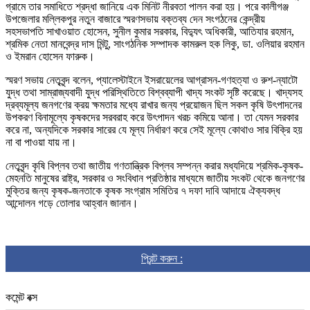
গ্রামে তার সমাধিতে শ্রদ্ধা জানিয়ে এক মিনিট নীরবতা পালন করা হয়। পরে কালীগঞ্জ
উপজেলার মল্লিকপুর নতুন বাজারে স্মরণসভায় বক্তব্য দেন সংগঠনের কেন্দ্রীয়
সহসভাপতি সাখাওয়াত হোসেন, সুনীল কুমার সরকার, বিদ্যুৎ অধিকারী, আতিযার রহমান,
শ্রমিক নেতা মানবেন্দ্র দাস মিন্টু, সাংগঠনিক সম্পাদক কামরুল হক লিকু, ডা. ওলিয়ার রহমান
ও ইমরান হোসেন ফারুক।
স্মরণ সভায় নেতৃবৃন্দ বলেন, প্যালেস্টাইনে ইসরায়েলের আগ্রাসন-গণহত্যা ও রুশ-ন্যাটো
যুদ্ধ তথা সাম্রাজ্যবাদী যুদ্ধ পরিস্থিতিতে বিশ্বব্যাপী খাদ্য সংকট সৃষ্টি করেছে। খাদ্যসহ
দ্রব্যমূল্য জনগণের ক্রয় ক্ষমতার মধ্যে রাখার জন্য প্রয়োজন ছিল সকল কৃষি উৎপাদনের
উপকরণ বিনামূল্যে কৃষকদের সরবরাহ করে উৎপাদন খরচ কমিয়ে আনা। তা যেমন সরকার
করে না, অন্যদিকে সরকার সারের যে মূল্য নির্ধারণ করে সেই মূল্যে কোথাও সার বিক্রি হয়
না বা পাওয়া যায় না।
নেতৃবৃন্দ কৃষি বিপ্লব তথা জাতীয় গণতান্ত্রিক বিপ্লব সম্পন্ন করার মধ্যদিয়ে শ্রমিক-কৃষক-
মেহনতি মানুষের রাষ্ট্র, সরকার ও সংবিধান প্রতিষ্ঠার মাধ্যমে জাতীয় সংকট থেকে জনগণের
মুক্তির জন্য কৃষক-জনতাকে কৃষক সংগ্রাম সমিতির ৭ দফা দাবি আদায়ে ঐক্যবদ্ধ
আন্দোলন গড়ে তোলার আহ্বান জানান।
প্রিন্ট করুন :
কমেন্ট বক্স