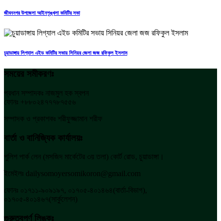
জীবননগর উপজেলা আইনশৃঙ্খলা কমিটির সভা
চুয়াডাঙ্গায় লিগ্যাল এইড কমিটির সভায় সিনিয়র জেলা জজ রফিকুল ইসলাম
সময়ের সমীকরণঃ
প্রধান সম্পাদকঃ নাজমুল হক স্বপন
ফোনঃ +৮৮০২৪৭৭৭৮৭৫৫৬
সম্পাদক ও প্রকাশকঃ শরীফুজ্জামান শরীফ
বার্তা ও বানিজ্যিক কার্যালয়ঃ
পুলিশ পার্ক লেন (মসজিদ মার্কেটের ৩য় তলা) কোর্ট রোড, চুয়াডাঙ্গা।
ইমেইলঃ dailysomoyersomikoron@gmail.com
ফোনঃ ০১৭১১-৯০৯১৯৭, ০১৭০৫-৪০১৪৬৪(বার্তা-বিভাগ),
০১৭০৫-৪০১৪৬৭(সার্কুলেশন)
গুরুত্বপূর্ণ লিঙ্কঃ