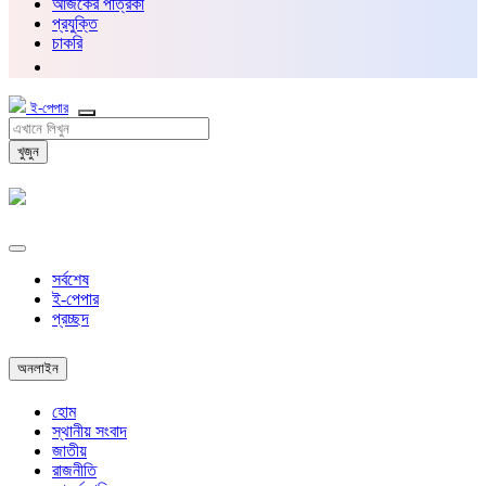
আজকের পত্রিকা
প্রযুক্তি
চাকরি
ই-পেপার
খুজুন
সর্বশেষ
ই-পেপার
প্রচ্ছদ
অনলাইন
হোম
স্থানীয় সংবাদ
জাতীয়
রাজনীতি