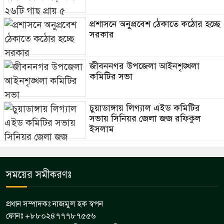
প্রশাসনে অনুপ্রবেশ ঠেকাতে কঠোর হচ্ছে
সরকার
জীবননগর উপজেলা আইনশৃঙ্খলা
কমিটির সভা
চুয়াডাঙ্গায় লিগ্যাল এইড কমিটির
সভায় সিনিয়র জেলা জজ রফিকুল
ইসলাম
সময়ের সমীকরণঃ
প্রধান সম্পাদকঃ নাজমুল হক স্বপন
ফোনঃ +৮৮০২৪৭৭৭৮৭৫৫৬