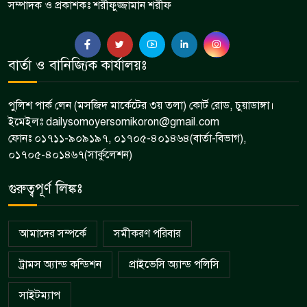
সম্পাদক ও প্রকাশকঃ শরীফুজ্জামান শরীফ
বার্তা ও বানিজ্যিক কার্যালয়ঃ
পুলিশ পার্ক লেন (মসজিদ মার্কেটের ৩য় তলা) কোর্ট রোড, চুয়াডাঙ্গা।
ইমেইলঃ dailysomoyersomikoron@gmail.com
ফোনঃ ০১৭১১-৯০৯১৯৭, ০১৭০৫-৪০১৪৬৪(বার্তা-বিভাগ),
০১৭০৫-৪০১৪৬৭(সার্কুলেশন)
গুরুত্বপূর্ণ লিঙ্কঃ
আমাদের সম্পর্কে
সমীকরণ পরিবার
ট্রামস অ্যান্ড কন্ডিশন
প্রাইভেসি অ্যান্ড পলিসি
সাইটম্যাপ