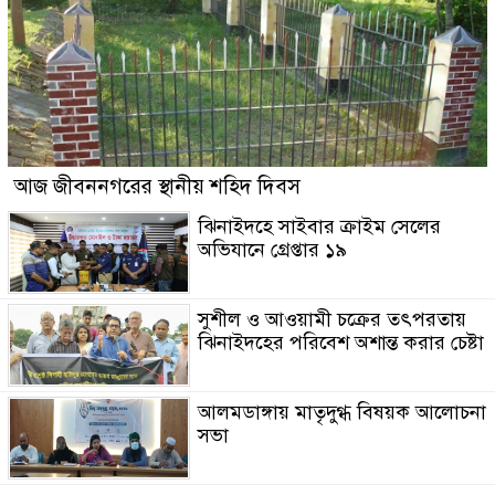
আজ জীবননগরের স্থানীয় শহিদ দিবস
ঝিনাইদহে সাইবার ক্রাইম সেলের
অভিযানে গ্রেপ্তার ১৯
সুশীল ও আওয়ামী চক্রের তৎপরতায়
ঝিনাইদহের পরিবেশ অশান্ত করার চেষ্টা
আলমডাঙ্গায় মাতৃদুগ্ধ বিষয়ক আলোচনা
সভা