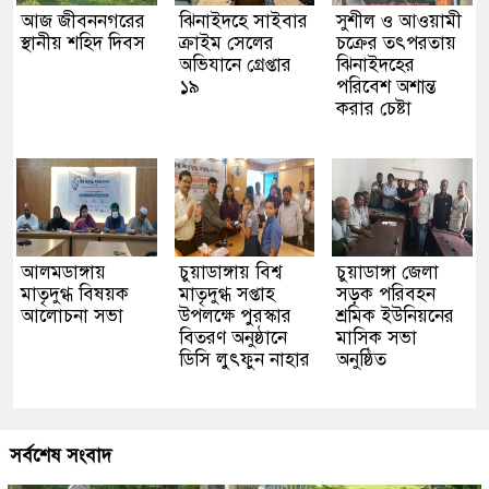
আজ জীবননগরের
ঝিনাইদহে সাইবার
সুশীল ও আওয়ামী
স্থানীয় শহিদ দিবস
ক্রাইম সেলের
চক্রের তৎপরতায়
অভিযানে গ্রেপ্তার
ঝিনাইদহের
১৯
পরিবেশ অশান্ত
করার চেষ্টা
আলমডাঙ্গায়
চুয়াডাঙ্গায় বিশ্ব
চুয়াডাঙ্গা জেলা
মাতৃদুগ্ধ বিষয়ক
মাতৃদুগ্ধ সপ্তাহ
সড়ক পরিবহন
আলোচনা সভা
উপলক্ষে পুরস্কার
শ্রমিক ইউনিয়নের
বিতরণ অনুষ্ঠানে
মাসিক সভা
ডিসি লুৎফুন নাহার
অনুষ্ঠিত
সর্বশেষ সংবাদ