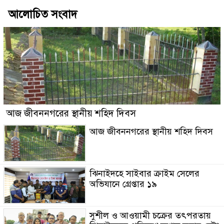
আলোচিত সংবাদ
আজ জীবননগরের স্থানীয় শহিদ দিবস
আজ জীবননগরের স্থানীয় শহিদ দিবস
ঝিনাইদহে সাইবার ক্রাইম সেলের
অভিযানে গ্রেপ্তার ১৯
সুশীল ও আওয়ামী চক্রের তৎপরতায়