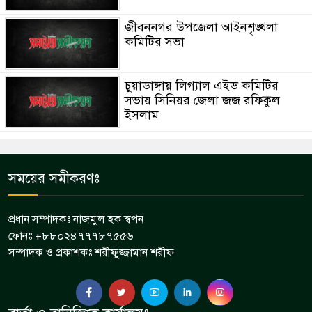
জীবননগর উপজেলা আইনশৃঙ্খলা
কমিটির সভা
চুয়াডাঙ্গায় লিগ্যাল এইড কমিটির
সভায় সিনিয়র জেলা জজ রফিকুল
ইসলাম
সময়ের সমীকরণঃ
প্রধান সম্পাদকঃ নাজমুল হক স্বপন
ফোনঃ +৮৮০২৪৭৭৭৮৭৫৫৬
সম্পাদক ও প্রকাশকঃ শরীফুজ্জামান শরীফ