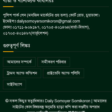
বার্তা ও বানিজ্যিক কার্যালয়ঃ
পুলিশ পার্ক লেন (মসজিদ মার্কেটের ৩য় তলা) কোর্ট রোড, চুয়াডাঙ্গা।
ইমেইলঃ dailysomoyersomikoron@gmail.com
ফোনঃ ০১৭১১-৯০৯১৯৭, ০১৭০৫-৪০১৪৬৪(বার্তা-বিভাগ),
০১৭০৫-৪০১৪৬৭(সার্কুলেশন)
গুরুত্বপূর্ণ লিঙ্কঃ
আমাদের সম্পর্কে
সমীকরণ পরিবার
ট্রামস অ্যান্ড কন্ডিশন
প্রাইভেসি অ্যান্ড পলিসি
সাইটম্যাপ
© সকল কিছুর স্বত্বাধিকারঃ Daily Somoyer Somikoron | আমাদের
সাইটের কোন বিষয়বস্তু অনুমতি ছাড়া কপি করা দণ্ডনীয় অপরাধ