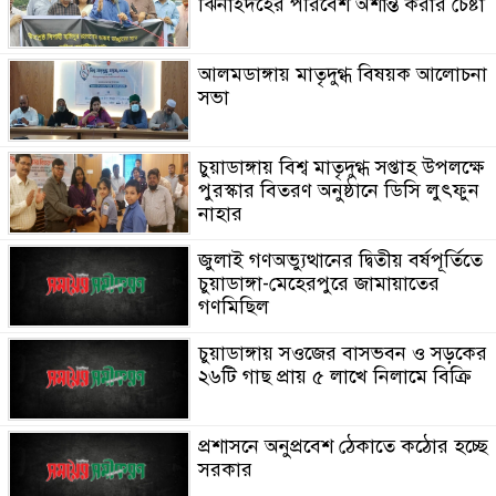
ঝিনাইদহের পরিবেশ অশান্ত করার চেষ্টা
আলমডাঙ্গায় মাতৃদুগ্ধ বিষয়ক আলোচনা
সভা
চুয়াডাঙ্গায় বিশ্ব মাতৃদুগ্ধ সপ্তাহ উপলক্ষে
পুরস্কার বিতরণ অনুষ্ঠানে ডিসি লুৎফুন
নাহার
জুলাই গণঅভ্যুত্থানের দ্বিতীয় বর্ষপূর্তিতে
চুয়াডাঙ্গা-মেহেরপুরে জামায়াতের
গণমিছিল
চুয়াডাঙ্গায় সওজের বাসভবন ও সড়কের
২৬টি গাছ প্রায় ৫ লাখে নিলামে বিক্রি
প্রশাসনে অনুপ্রবেশ ঠেকাতে কঠোর হচ্ছে
সরকার