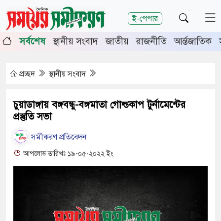
শিরোনাম
ই-পেপার
পূর্তিতে চুয়াডাঙ্গা-মেহেরপুরে জামায়াতের গণমিছিল
চুয়াডাঙ্গা
সর্বশেষ
স্থানীয় সংবাদ
জাতীয়
রাজনীতি
আর্ন্তজাতিক
র সভায় সিনিয়র জেলা জজ রফিকুল ইসলাম
প্রচ্ছদ
স্থানীয় সংবাদ
চুয়াডাঙ্গায় বঙ্গবন্ধু-বঙ্গমাতা গোল্ডকাপ টুর্নামেন্টের
প্রস্তুতি সভা
সমীকরণ প্রতিবেদন
আপলোড তারিখঃ ১৯-০৫-২০২২ ইং