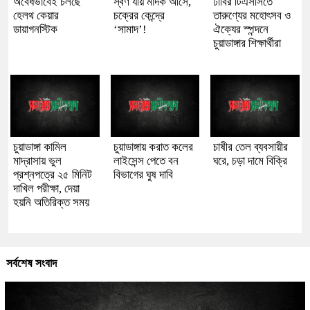
অবৈধভাবেই চলছে
স্বর্ণ যায় মাদক আসে,
ঢাবির টিএসসিতে
হেলথ কেয়ার
চক্রের কেন্দ্রে
তারুণ্যের মহোৎসব ও
ডায়াগনস্টিক
‘সামাদ’!
ঐক্যের স্পন্দনে
চুয়াডাঙ্গার শিক্ষার্থীরা
চুয়াডাঙ্গা কামিল
চুয়াডাঙ্গায় করাত কলের
চাষীর তেল ব্যবসায়ীর
মাদ্রাসায় ভুল
লাইসেন্স পেতে বন
ঘরে, চড়া দামে বিক্রি
প্রশ্নপত্রে ২৫ মিনিট
বিভাগের ঘুষ দাবি
দাখিল পরীক্ষা, দেয়া
হয়নি অতিরিক্ত সময়
সর্বশেষ সংবাদ