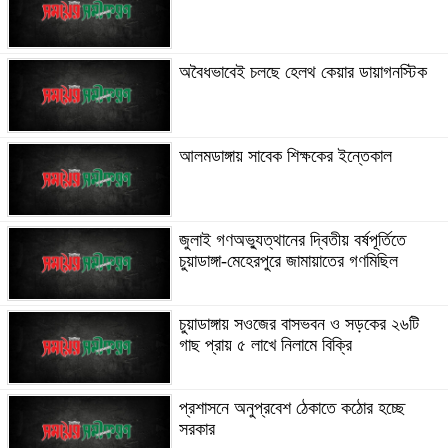
অবৈধভাবেই চলছে হেলথ কেয়ার ডায়াগনস্টিক
আলমডাঙ্গায় সাবেক শিক্ষকের ইন্তেকাল
জুলাই গণঅভ্যুত্থানের দ্বিতীয় বর্ষপূর্তিতে
চুয়াডাঙ্গা-মেহেরপুরে জামায়াতের গণমিছিল
চুয়াডাঙ্গায় সওজের বাসভবন ও সড়কের ২৬টি
গাছ প্রায় ৫ লাখে নিলামে বিক্রি
প্রশাসনে অনুপ্রবেশ ঠেকাতে কঠোর হচ্ছে
সরকার