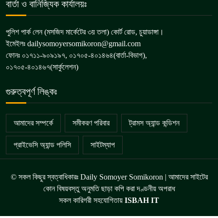
বার্তা ও বানিজ্যিক কার্যালয়ঃ
পুলিশ পার্ক লেন (মসজিদ মার্কেটের ৩য় তলা) কোর্ট রোড, চুয়াডাঙ্গা।
ইমেইলঃ dailysomoyersomikoron@gmail.com
ফোনঃ ০১৭১১-৯০৯১৯৭, ০১৭০৫-৪০১৪৬৪(বার্তা-বিভাগ),
০১৭০৫-৪০১৪৬৭(সার্কুলেশন)
গুরুত্বপূর্ণ লিঙ্কঃ
আমাদের সম্পর্কে
সমীকরণ পরিবার
ট্রামস অ্যান্ড কন্ডিশন
প্রাইভেসি অ্যান্ড পলিসি
সাইটম্যাপ
© সকল কিছুর স্বত্বাধিকারঃ Daily Somoyer Somikoron | আমাদের সাইটের
কোন বিষয়বস্তু অনুমতি ছাড়া কপি করা দণ্ডনীয় অপরাধ
সকল কারিগরী সহযোগিতায়
ISBAH IT