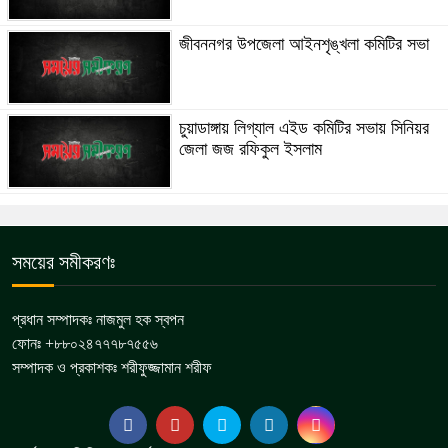
জীবননগর উপজেলা আইনশৃঙ্খলা কমিটির সভা
চুয়াডাঙ্গায় লিগ্যাল এইড কমিটির সভায় সিনিয়র
জেলা জজ রফিকুল ইসলাম
সময়ের সমীকরণঃ
প্রধান সম্পাদকঃ নাজমুল হক স্বপন
ফোনঃ +৮৮০২৪৭৭৭৮৭৫৫৬
সম্পাদক ও প্রকাশকঃ শরীফুজ্জামান শরীফ