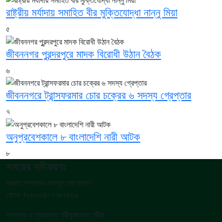
রাষ্ট্রীয় মর্যাদায় সমাহিত বীর মুক্তিযোদ্ধা নান্নু মিয়া
৫
জীবননগর পুরন্দরপুরে মাদক বিরোধী উঠান বৈঠক
৬
জীবননগরে ট্রান্সফরমার চোর চক্রের ৬ সদস্য গ্রেপ্তার
৭
অনুপ্রবেশকালে ৮ বাংলাদেশি নারী আটক
৮
সময়ের সমীকরণঃ
প্রধান সম্পাদকঃ নাজমুল হক স্বপন
ফোনঃ +৮৮০২৪৭৭৭৮৭৫৫৬
সম্পাদক ও প্রকাশকঃ শরীফুজ্জামান শরীফ