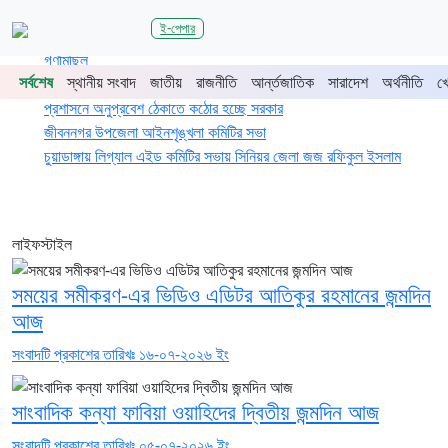
শিরোনাম
ই-পেপার
জুলাই গণঅভ্যুত্থানের দ্বিতীয় বর্ষপূর্তিতে চুয়াডাঙ্গা-মেহেরপুরে জামায়াতের
গণমিছিল
সর্বশেষ
স্থানীয় সংবাদ
জাতীয়
রাজনীতি
আর্ন্তজাতিক
সারাদেশ
অর্থনীতি
খ
চুয়াডাঙ্গায় সওজের বাসভবন ও সড়কের ২৬টি গাছ প্রায় ৫ লাখে নিলামে বিক্রি
প্রশাসনে অনুপ্রবেশ ঠেকাতে কঠোর হচ্ছে সরকার
জীবননগর উপজেলা আইনশৃঙ্খলা কমিটির সভা
চুয়াডাঙ্গায় লিগ্যাল এইড কমিটির সভায় সিনিয়র জেলা জজ রফিকুল ইসলাম
লাইফস্টাইল
সময়ের সমীকরণ-এর ভিডিও এডিটর আতিকুর রহমানের জন্মদিন
আজ
সংবাদটি প্রকাশের তারিখঃ ১৬-০৭-২০২৬ ইং
সাংবাদিক কন্যা ফাবিয়া ওয়াহিদের দ্বিতীয় জন্মদিন আজ
সংবাদটি প্রকাশের তারিখঃ ০৫-০৭-২০২৬ ইং