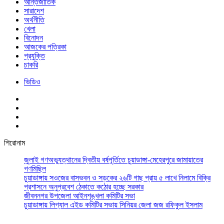
আর্ন্তজাতিক
সারাদেশ
অর্থনীতি
খেলা
বিনোদন
আজকের পত্রিকা
প্রযুক্তি
চাকরি
ভিডিও
শিরোনাম
জুলাই গণঅভ্যুত্থানের দ্বিতীয় বর্ষপূর্তিতে চুয়াডাঙ্গা-মেহেরপুরে জামায়াতের
গণমিছিল
চুয়াডাঙ্গায় সওজের বাসভবন ও সড়কের ২৬টি গাছ প্রায় ৫ লাখে নিলামে বিক্রি
প্রশাসনে অনুপ্রবেশ ঠেকাতে কঠোর হচ্ছে সরকার
জীবননগর উপজেলা আইনশৃঙ্খলা কমিটির সভা
চুয়াডাঙ্গায় লিগ্যাল এইড কমিটির সভায় সিনিয়র জেলা জজ রফিকুল ইসলাম