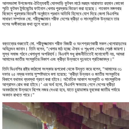
আলমডাঙ্গা উপজেলার ঐতিহ্যবাহী ঘোলদাড়ি ফুটবল মাঠে মরহুম আরাফাত রহমান কোকো
স্মৃতি ফুটবল টুর্নামেন্টের ফাইনাল খেলার পুরস্কার বিতরণ করা হয়েছে। গতকাল মঙ্গলবার
বিকেলে পুরস্কার বিতরণী অনুষ্ঠানে প্রধান অতিথি হিসেবে যোগ দিয়ে জেলা বিএনপির
সাধারণ সম্পাদক মো. শরীফুজ্জামান শরীফ দেশের ক্রীড়া ও সাংস্কৃতিক উন্নয়নে তার
দলের অঙ্গীকারের কথা তুলে ধরেন।
বক্তব্যের শুরুতেই মো. শরীফুজ্জামান শরীফ বিজয়ী ও অংশগ্রহণকারী সকল খেলোয়াড়দের
অভিনন্দন জানান। তিনি বলেন, "খেলার মাঠ হচ্ছে ঐক্য ও শৃঙ্খলা শেখার শ্রেষ্ঠ জায়গা।
সুস্থ সমাজ গঠনে খেলাধুলা অপরিহার্য। বিএনপি শুধু রাজনীতিতেই মনোযোগী নয়, আমরা
আমাদের জাতীয় সংস্কৃতির বিকাশ এবং ক্রীড়া উন্নয়নে দৃঢ়ভাবে প্রতিজ্ঞাবদ্ধ।"
তিনি বিএনপির রাষ্ট্র কাঠামো সংস্কার রূপরেখা থেকে উদ্ধৃত করে বলেন, "আমাদের ৩১
দফার ২৫ নম্বর দফায় সুস্পষ্টভাবে বলা হয়েছে: ‘ক্রীড়া উন্নয়ন ও জাতীয় সংস্কৃতির
বিকাশে যথাযথ ব্যবস্থা গ্রহণ করা হইবে। অনৈতিক আকাশ সংস্কৃতি ও সাংস্কৃতিক
আগ্রাসন রোধ করা হইবে।’ এর অর্থ হলো, বিএনপি ক্ষমতায় গেলে দেশের ক্রীড়া
অবকাঠামো উন্নয়নে বিশেষ নজর দেওয়া হবে, যাতে চুয়াডাঙ্গার যুবকেরা জাতীয় পর্যায়ে
অবদান রাখতে পারে।"