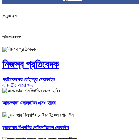
কমেন্ট বক্স
প্রতিবেদকের তথ্য
নিজস্ব প্রতিবেদক
প্রতিবেদকের ফেইসবুক প্রোফাইল
এ জাতীয় আরো খবর
আলমডাঙ্গা এলজিইডির এসও হাবিব
চুয়াডাঙ্গায় বিএনপির মোটরসাইকেল শোডাউন