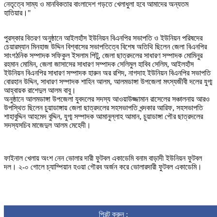
নেতৃত্বে সাম্য ও মানবিকতার বাংলাদেশ গড়তে খেলাধুলা হবে আমাদের অন্যতম
হাতিয়ার।"
পুরস্কার বিতরণ অনুষ্ঠানে আইলহাঁস ইউনিয়ন বিএনপির সভাপতি ও ইউনিয়ন পরিষদের
চেয়ারম্যান মিনহাজ উদ্দিন বিশ্বাসের সভাপতিত্বে বিশেষ অতিথি ছিলেন জেলা বিএনপির
সাংগঠনিক সম্পাদক সফিকুল ইসলাম পিটু, জেলা ছাত্রদলের সাধারণ সম্পাদক মোমিনুর
রহমান মোমিন, জেলা জাসাসের সাধারণ সম্পাদক সেলিমুল হাবিব সেলিম, আইলহাঁস
ইউনিয়ন বিএনপির সাধারণ সম্পাদক হারুন অর রশিদ, নাগদাহ ইউনিয়ন বিএনপির সভাপতি
বোরহান উদ্দিন, সাধারণ সম্পাদক শাহিন আলম, আলমডাঙ্গা উপজেলা মৎস্যজীবী দলের যুগ্ম
আহ্বায়ক রাশেদুল আলম বাবু।
অনুষ্ঠানে আলমডাঙ্গা উপজেলা যুবদলের সদস্য আওয়াউজ্জামান রাসেলের সঞ্চালনায় আরও
উপস্থিত ছিলেন চুয়াডাঙ্গায় জেলা ছাত্রদলের সহসভাপতি খন্দকার আরিফ, সহসভাপতি
শাহাবুদ্দিন আহমেদ বুদ্দিন, যুগ্ম সম্পাদক আমানুল্লাহ আমান, চুয়াডাঙ্গা পৌর ছাত্রদলের
সদস্যসচিব মাজেদুল আলম মেহেদী।
ফাইনাল খেলায় অংশ নেন ভোলার দারী ফুটবল একাডেমি বনাম বাড়াদী ইউনিয়ন ফুটবল
দল। ২-০ গোলে চ্যাম্পিয়ান হওয়া গৌরব অর্জন করে ভোলারদারী ফুটবল একাডেমি।
প্রিন্ট করুন :