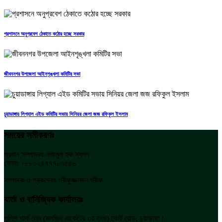
প্রশাসনে অনুপ্রবেশ ঠেকাতে কঠোর হচ্ছে সরকার
জীবননগর উপজেলা আইনশৃঙ্খলা কমিটির সভা
চুয়াডাঙ্গায় লিগ্যাল এইড কমিটির সভায় সিনিয়র জেলা জজ রফিকুল ইসলাম
সময়ের সমীকরণঃ
প্রধান সম্পাদকঃ নাজমুল হক স্বপন
ফোনঃ +৮৮০২৪৭৭৭৮৭৫৫৬
সম্পাদক ও প্রকাশকঃ শরীফুজ্জামান শরীফ
বার্তা ও বানিজ্যিক কার্যালয়ঃ
পুলিশ পার্ক লেন (মসজিদ মার্কেটের ৩য় তলা) কোর্ট রোড, চুয়াডাঙ্গা।