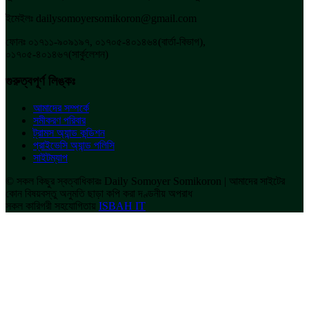
ইমেইলঃ dailysomoyersomikoron@gmail.com
ফোনঃ ০১৭১১-৯০৯১৯৭, ০১৭০৫-৪০১৪৬৪(বার্তা-বিভাগ),
০১৭০৫-৪০১৪৬৭(সার্কুলেশন)
গুরুত্বপূর্ণ লিঙ্কঃ
আমাদের সম্পর্কে
সমীকরণ পরিবার
ট্রামস অ্যান্ড কন্ডিশন
প্রাইভেসি অ্যান্ড পলিসি
সাইটম্যাপ
© সকল কিছুর স্বত্বাধিকারঃ Daily Somoyer Somikoron | আমাদের সাইটের
কোন বিষয়বস্তু অনুমতি ছাড়া কপি করা দণ্ডনীয় অপরাধ
সকল কারিগরী সহযোগিতায়
ISBAH IT