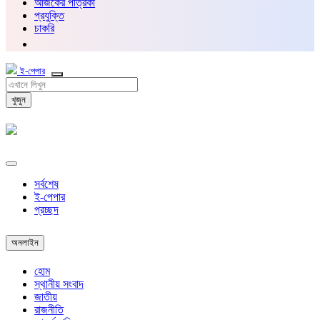
আজকের পত্রিকা
প্রযুক্তি
চাকরি
ই-পেপার
খুজুন
সর্বশেষ
ই-পেপার
প্রচ্ছদ
অনলাইন
হোম
স্থানীয় সংবাদ
জাতীয়
রাজনীতি