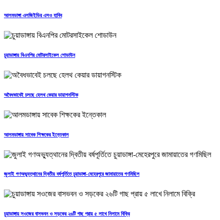
আলমডাঙ্গা এলজিইডির এসও হাবিব
চুয়াডাঙ্গায় বিএনপির মোটরসাইকেল শোডাউন
অবৈধভাবেই চলছে হেলথ কেয়ার ডায়াগনস্টিক
আলমডাঙ্গায় সাবেক শিক্ষকের ইন্তেকাল
জুলাই গণঅভ্যুত্থানের দ্বিতীয় বর্ষপূর্তিতে চুয়াডাঙ্গা-মেহেরপুরে জামায়াতের গণমিছিল
চুয়াডাঙ্গায় সওজের বাসভবন ও সড়কের ২৬টি গাছ প্রায় ৫ লাখে নিলামে বিক্রি