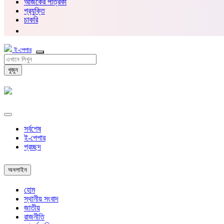
আজকের পত্রিকা
প্রযুক্তি
চাকরি
ই-পেপার
খুজুন
সর্বশেষ
ই-পেপার
প্রচ্ছদ
অনলাইন
হোম
স্থানীয় সংবাদ
জাতীয়
রাজনীতি