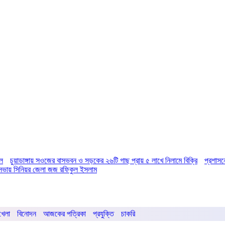
িল
চুয়াডাঙ্গায় সওজের বাসভবন ও সড়কের ২৬টি গাছ প্রায় ৫ লাখে নিলামে বিক্রি
প্রশাসন
ির সভায় সিনিয়র জেলা জজ রফিকুল ইসলাম
খেলা
বিনোদন
আজকের পত্রিকা
প্রযুক্তি
চাকরি