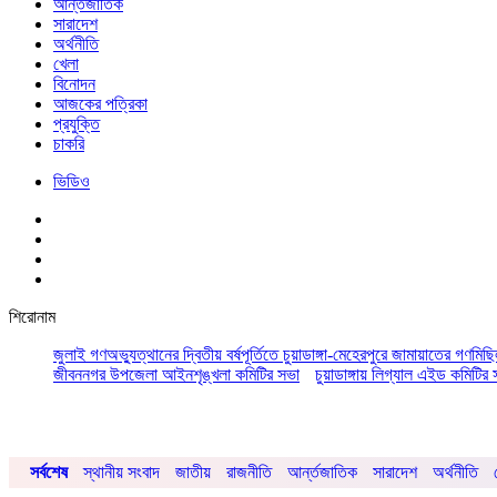
আর্ন্তজাতিক
সারাদেশ
অর্থনীতি
খেলা
বিনোদন
আজকের পত্রিকা
প্রযুক্তি
চাকরি
ভিডিও
শিরোনাম
জুলাই গণঅভ্যুত্থানের দ্বিতীয় বর্ষপূর্তিতে চুয়াডাঙ্গা-মেহেরপুরে জামায়াতের গণমিছ
জীবননগর উপজেলা আইনশৃঙ্খলা কমিটির সভা
চুয়াডাঙ্গায় লিগ্যাল এইড কমিট
সর্বশেষ
স্থানীয় সংবাদ
জাতীয়
রাজনীতি
আর্ন্তজাতিক
সারাদেশ
অর্থনীতি