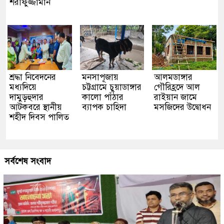
শরীফুজ্জামান
শ্রদ্ধা নিবেদনের
মনসাপূজায়
আলমডাঙ্গার
মধ্যদিয়ে
চট্টগ্রামে চুয়াডাঙ্গার
গৌরিহ্রদে আল
দামুড়হুদার
কালো পাঁঠার
রাইয়ান জামে
আটকবরে স্থানীয়
ব্যাপক চাহিদা
মসজিদের উদ্বোধন
শহীদ দিবস পালিত
সর্বশেষ সংবাদ