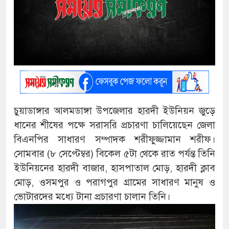
চুয়াডাঙ্গার আলমডাঙ্গা উপজেলার হারদী ইউনিয়ন জুড়ে
ধানের শীষের পক্ষে সরাসরি প্রচারণা চালিয়েছেন জেলা
বিএনপির সাধারণ সম্পাদক শরীফুজ্জামান শরীফ।
সোমবার (৮ সেপ্টেম্বর) বিকেল ৫টা থেকে রাত পর্যন্ত তিনি
ইউনিয়নের হারদী বাজার, হাসপাতাল মোড়, হারদী ক্লাব
মোড়, ওসমপুর ও পরাগপুর গ্রামের সাধারণ মানুষ ও
ভোটারদের মধ্যে টানা প্রচারণা চালান তিনি।