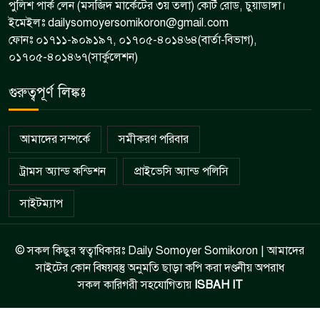
পুলিশ পার্ক লেন (মসজিদ মার্কেটের ৩য় তলা) কোর্ট রোড, চুয়াডাঙ্গা।
ইমেইলঃ dailysomoyersomikoron@gmail.com
ফোনঃ ০১৭১১-৯০৯১৯৭, ০১৭০৫-৪০১৪৬৪(বার্তা-বিভাগ),
০১৭০৫-৪০১৪৬৭(সার্কুলেশন)
গুরুত্বপূর্ণ লিঙ্কঃ
আমাদের সম্পর্কে
সমীকরণ পরিবার
ট্রামস অ্যান্ড কন্ডিশন
প্রাইভেসি অ্যান্ড পলিসি
সাইটম্যাপ
© সকল কিছুর স্বত্বাধিকারঃ Daily Somoyer Somikoron | আমাদের
সাইটের কোন বিষয়বস্তু অনুমতি ছাড়া কপি করা দণ্ডনীয় অপরাধ
সকল কারিগরী সহযোগিতায়
ISBAH IT