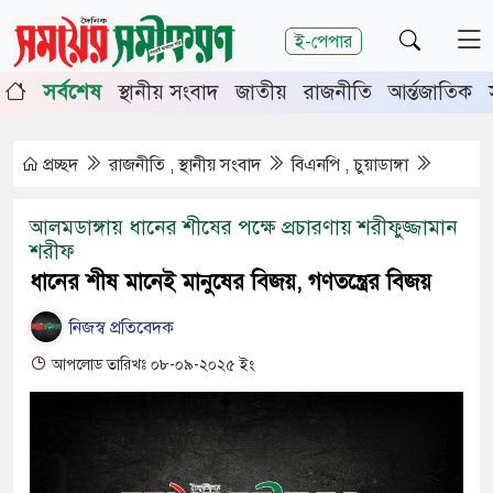
শিরোনাম
ই-পেপার
্তিতে চুয়াডাঙ্গা-মেহেরপুরে জামায়াতের গণমিছিল
চুয়াডাঙ্গায় 
সর্বশেষ
স্থানীয় সংবাদ
জাতীয়
রাজনীতি
আর্ন্তজাতিক
সভায় সিনিয়র জেলা জজ রফিকুল ইসলাম
প্রচ্ছদ
রাজনীতি , স্থানীয় সংবাদ
বিএনপি , চুয়াডাঙ্গা
আলমডাঙ্গায় ধানের শীষের পক্ষে প্রচারণায় শরীফুজ্জামান
শরীফ
ধানের শীষ মানেই মানুষের বিজয়, গণতন্ত্রের বিজয়
নিজস্ব প্রতিবেদক
আপলোড তারিখঃ ০৮-০৯-২০২৫ ইং