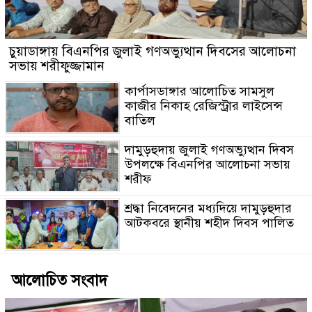
চুয়াডাঙ্গায় বিএনপির জুলাই গণঅভ্যুত্থান দিবসের আলোচনা
সভায় শরীফুজ্জামান
কার্পাসডাঙ্গার আলোচিত সামসুল
কাজীর নিকাহ রেজিস্ট্রার লাইসেন্স
বাতিল
দামুড়হুদায় জুলাই গণঅভ্যুত্থান দিবস
উপলক্ষে বিএনপির আলোচনা সভায়
শরীফ
শ্রদ্ধা নিবেদনের মধ্যদিয়ে দামুড়হুদার
আটকবরে স্থানীয় শহীদ দিবস পালিত
আলোচিত সংবাদ