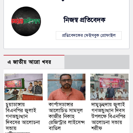
নিজস্ব প্রতিবেদক
প্রতিবেদকের ফেইসবুক প্রোফাইল
এ জাতীয় আরো খবর
চুয়াডাঙ্গায়
কার্পাসডাঙ্গার
দামুড়হুদায় জুলাই
বিএনপির জুলাই
আলোচিত সামসুল
গণঅভ্যুত্থান দিবস
গণঅভ্যুত্থান
কাজীর নিকাহ
উপলক্ষে বিএনপির
দিবসের আলোচনা
রেজিস্ট্রার লাইসেন্স
আলোচনা সভায়
সভায়
বাতিল
শরীফ