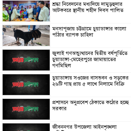
শ্রদ্ধা নিবেদনের মধ্যদিয়ে দামুড়হুদার
আটকবরে স্থানীয় শহীদ দিবস পালিত
মনসাপূজায় চট্টগ্রামে চুয়াডাঙ্গার কালো
পাঁঠার ব্যাপক চাহিদা
জুলাই গণঅভ্যুত্থানের দ্বিতীয় বর্ষপূর্তিতে
চুয়াডাঙ্গা-মেহেরপুরে জামায়াতের
গণমিছিল
চুয়াডাঙ্গায় সওজের বাসভবন ও সড়কের
২৬টি গাছ প্রায় ৫ লাখে নিলামে বিক্রি
প্রশাসনে অনুপ্রবেশ ঠেকাতে কঠোর হচ্ছে
সরকার
জীবননগর উপজেলা আইনশৃঙ্খলা