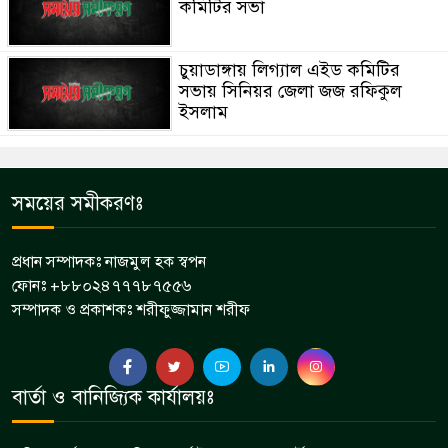
কমিটির সভা
চুয়াডাঙ্গায় লিগ্যাল এইড কমিটির
সভায় সিনিয়র জেলা জজ রফিকুল
ইসলাম
সময়ের সমীকরণঃ
প্রধান সম্পাদকঃ নাজমুল হক স্বপন
ফোনঃ +৮৮০২৪৭৭৭৮৭৫৫৬
সম্পাদক ও প্রকাশকঃ শরীফুজ্জামান শরীফ
বার্তা ও বানিজ্যিক কার্যালয়ঃ