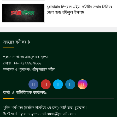
চুয়াডাঙ্গায় লিগ্যাল এইড কমিটির সভায় সিনিয়র
জেলা জজ রফিকুল ইসলাম
সময়ের সমীকরণঃ
প্রধান সম্পাদকঃ নাজমুল হক স্বপন
ফোনঃ +৮৮০২৪৭৭৭৮৭৫৫৬
সম্পাদক ও প্রকাশকঃ শরীফুজ্জামান শরীফ
বার্তা ও বানিজ্যিক কার্যালয়ঃ
পুলিশ পার্ক লেন (মসজিদ মার্কেটের ৩য় তলা) কোর্ট রোড, চুয়াডাঙ্গা।
ইমেইলঃ dailysomoyersomikoron@gmail.com