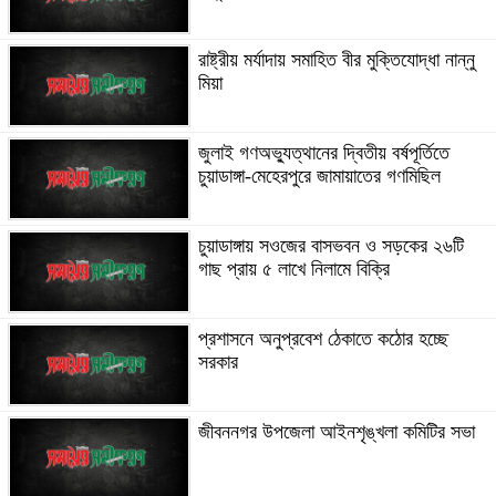
রাষ্ট্রীয় মর্যাদায় সমাহিত বীর মুক্তিযোদ্ধা নান্নু
মিয়া
জুলাই গণঅভ্যুত্থানের দ্বিতীয় বর্ষপূর্তিতে
চুয়াডাঙ্গা-মেহেরপুরে জামায়াতের গণমিছিল
চুয়াডাঙ্গায় সওজের বাসভবন ও সড়কের ২৬টি
গাছ প্রায় ৫ লাখে নিলামে বিক্রি
প্রশাসনে অনুপ্রবেশ ঠেকাতে কঠোর হচ্ছে
সরকার
জীবননগর উপজেলা আইনশৃঙ্খলা কমিটির সভা