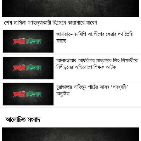
শেখ হাসিনা গণহত্যাকারী হিসেবে কারাগারে যাবেন
জামায়াত-এনসিপি আ.লীগের ফেরার পথ তৈরি
করছে
আলমডাঙ্গার ঘোষবিলায় মাদ্রাসার শিশু শিক্ষার্থীকে
নিপীড়নের অভিযোগে শিক্ষক আটক
চুয়াডাঙ্গায় সাহিত্য পাঠের আসর ‘পদধ্বনি’
অনুষ্ঠিত
আলোচিত সংবাদ