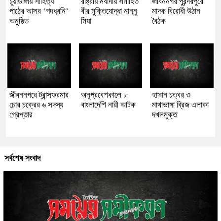
চুয়াডাঙ্গায় সাহিত্য
রাষ্ট্রীয় মর্যাদায় সমাহিত
জীবননগর পুরন্দরপুরে
পাঠের আসর ‘পদধ্বনি’
বীর মুক্তিযোদ্ধা নান্নু
মাদক বিরোধী উঠান
অনুষ্ঠিত
মিয়া
বৈঠক
জীবননগরে ট্রান্সফরমার
অনুপ্রবেশকালে ৮
হাসান চত্বর ও
চোর চক্রের ৬ সদস্য
বাংলাদেশি নারী আটক
মাথাভাঙ্গা ব্রিজ এলাকা
গ্রেপ্তার
দখলমুক্ত
সর্বশেষ সংবাদ