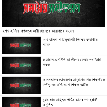
শেখ হাসিনা গণহত্যাকারী হিসেবে কারাগারে যাবেন
শেখ হাসিনা গণহত্যাকারী হিসেবে কারাগারে
যাবেন
জামায়াত-এনসিপি আ.লীগের ফেরার পথ তৈরি
করছে
আলমডাঙ্গার ঘোষবিলায় মাদ্রাসার শিশু শিক্ষার্থীকে
নিপীড়নের অভিযোগে শিক্ষক আটক
চুয়াডাঙ্গায় সাহিত্য পাঠের আসর ‘পদধ্বনি’
অনুষ্ঠিত