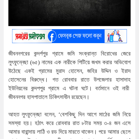
জীবননগরের কন্দর্পপুর গ্রামে জমি সংক্রান্ত বিরোধের জেরে
লুৎফুন্নেছা (৬৫) নামের এক নারীকে পিটিয়ে জখম করার অভিযোগ
উঠেছে একই গ্রামের মুরাদ হোসেন, জহির উদ্দিন ও ইরাদ
হোসেনের বিরুদ্ধে। গত রোববার রাতে উপজেলার হাসাদাহ
ইউনিয়নের কন্দপপুর গ্রামে এ ঘটনা ঘটে। বর্তমানে ওই নারী
জীবননগর হাসপাতালে চিকিৎসাধীন রয়েছেন।
আহত লুৎফুন্নেছা বলেন, ‘বেশকিছু দিন আগে মাঠের জমি নিয়ে
সমস্যা হয়। হঠাৎ করে রোববার রাত ৮টার সময় ৩-৪ জন এসে
আমার বারান্দায় লাঠি ও রড দিয়ে মারতে থাকেন। পরে আমার ছেলে