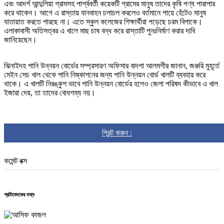
এবং আদর্শ আন্দুলিয়া গ্রামসহ পার্শ্ববর্তী কয়েকটি গ্রামের মানুষ তাদের কৃষি পণ্য পারাপার
করে থাকেন। আগে এ রাস্তায় যানবাহন চলাচল করলেও বর্তমানে পায়ে হেঁটেও মানুষ
যাতায়াত করতে পারছে না। এতে স্কুল কলেজের শিক্ষার্থীরা পড়েছে চরম বিপাকে।
এলাকাবাসী অতিসত্বর এ খালে মাছ চাষ বন্ধ করে রাস্তাটি পুনঃনির্মাণ করার দাবি
জানিয়েছেন।
ঝিনাইদহ পানি উন্নয়ন বোর্ডের সম্প্রসারণ অফিসার বাদশা আলমগীর জানান, জরুরি মুহূর্তে
মেইন সেচ খাল থেকে পানি নিষ্কাশনের জন্য পানি উন্নয়ন বোর্ড খালটি ব্যবহার করে
থাকে। এ খালটি নিরঙ্কুশ ভাবে পানি উন্নয়ন বোর্ডের হলেও জেলা পরিষদ কীভাবে এ খাল
ইজারা দেয়, তা তাদের বোধগম্য নয়।
প্রিন্ট করুন :
কমেন্ট বক্স
প্রতিবেদকের তথ্য