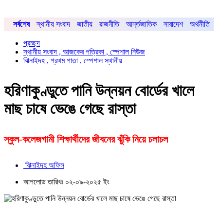
সর্বশেষ
স্থানীয় সংবাদ
জাতীয়
রাজনীতি
আর্ন্তজাতিক
সারাদেশ
অর্থনীতি
প্রচ্ছদ
স্থানীয় সংবাদ , আজকের পত্রিকা , স্পেশাল নিউজ
ঝিনাইদহ , প্রথম পাতা , স্পেশাল স্থানীয়
হরিণাকুণ্ডুতে পানি উন্নয়ন বোর্ডের খালে
মাছ চাষে ভেঙে গেছে রাস্তা
স্কুল-কলেজগামী শিক্ষার্থীদের জীবনের ঝুঁকি নিয়ে চলাচল
ঝিনাইদহ অফিস
আপলোড তারিখঃ ০২-০৯-২০২৫ ইং