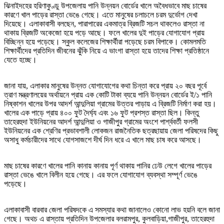
ঝিনাইদহের হরিণাকুণ্ডু উপজেলায় পানি উন্নয়ন বোর্ডের খালে অবৈধভাবে মাছ চাষের
কারণে খাল পাড়ের রাস্তা ভেঙে গেছে। এতে মানুষের চলাচলে চরম দুর্ভোগ দেখা
দিয়েছে। এলাকাবাসী বলছেন, পারাপারের একমাত্র ব্রিজটি সচল থাকলেও রাস্তা না
থাকায় ব্রিজটি অকেজো হয়ে পড়ে আছে। ফলে খালের দুই পাড়ের যোগাযোগ প্রায়
বিচ্ছিন্ন হয়ে পড়েছে। স্কুল কলেজের শিক্ষার্থীরা পড়েছে চরম বিপাকে। কোমলমতি
শিক্ষার্থীদের প্রতিদিন জীবনের ঝুঁকি নিয়ে এ ভাংগা রাস্তা হয়ে তাদের শিক্ষা প্রতিষ্ঠানে
যেতে হচ্ছে।
জানা যায়, এলাকার মানুষের উন্নত যোগাযোগের কথা চিন্তা করে প্রায় ২০ বছর পূর্বে
ত্রাণ মন্ত্রণালয়ের অর্থায়নে প্রায় এক কোটি টাকা ব্যয়ে পানি উন্নয়ন বোর্ডের ই/১ পানি
নিষ্কাশন খালের উপর আদর্শ আন্দুলিয়া গ্রামের উত্তর পাড়ায় এ ব্রিজটি নির্মাণ করা হয়।
খালের এক পাড়ে প্রায় ৪০০ ফুট দৈর্ঘ্য এবং ১৬ ফুট প্রশস্ত রাস্তা ছিল। কিন্তু
তাহেরহুদা ইউনিয়নের আদর্শ আন্দুলিয়া ও গাজীপুর গ্রামের অংশে পার্শ্ববর্তী ফলসী
ইউনিয়নের এক শ্রেণির প্রভাবশালী লোকজন রাজনৈতিক ছত্রছায়ায় জেলা পরিষদের কিছু
অসাধু কর্মচারীদের সাথে যোগসাজশে দীর্ঘ দিন ধরে এ খালে মাছ চাষ করে আসছে।
মাছ চাষের কারণে খালের পানি কানায় কানায় পূর্ণ থাকায় পানির ঢেউ লেগে খালের পাড়ের
রাস্তা ভেঙে খালে বিলীন হয়ে গেছে। এর ফলে যোগাযোগ ব্যবস্থা সম্পূর্ণ ভেঙে
পড়েছে।
এলাকাবাসী বারবার জেলা পরিষদকে এ সমস্যার কথা জানালেও কোনো লাভ হয়নি বলে জানা
গেছে। অথচ এ রাস্তায় প্রতিদিন উপজেলার বলরামপুর, কুলবাড়িয়া,গাজীপুর, তাহেরহুদা