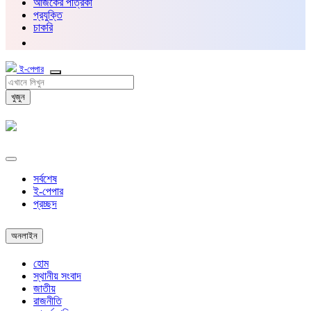
আজকের পত্রিকা
প্রযুক্তি
চাকরি
ই-পেপার
খুজুন
সর্বশেষ
ই-পেপার
প্রচ্ছদ
অনলাইন
হোম
স্থানীয় সংবাদ
জাতীয়
রাজনীতি