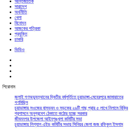
আর্ন্তজাতিক
সারাদেশ
অর্থনীতি
খেলা
বিনোদন
আজকের পত্রিকা
প্রযুক্তি
চাকরি
ভিডিও
শিরোনাম
জুলাই গণঅভ্যুত্থানের দ্বিতীয় বর্ষপূর্তিতে চুয়াডাঙ্গা-মেহেরপুরে জামায়াতের
গণমিছিল
চুয়াডাঙ্গায় সওজের বাসভবন ও সড়কের ২৬টি গাছ প্রায় ৫ লাখে নিলামে বিক্রি
প্রশাসনে অনুপ্রবেশ ঠেকাতে কঠোর হচ্ছে সরকার
জীবননগর উপজেলা আইনশৃঙ্খলা কমিটির সভা
চুয়াডাঙ্গায় লিগ্যাল এইড কমিটির সভায় সিনিয়র জেলা জজ রফিকুল ইসলাম