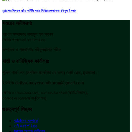
চুয়াডাঙ্গায় লিগ্যাল এইড কমিটির সভায় সিনিয়র জেলা জজ রফিকুল ইসলাম
সময়ের সমীকরণঃ
প্রধান সম্পাদকঃ নাজমুল হক স্বপন
ফোনঃ +৮৮০২৪৭৭৭৮৭৫৫৬
সম্পাদক ও প্রকাশকঃ শরীফুজ্জামান শরীফ
বার্তা ও বানিজ্যিক কার্যালয়ঃ
পুলিশ পার্ক লেন (মসজিদ মার্কেটের ৩য় তলা) কোর্ট রোড, চুয়াডাঙ্গা।
ইমেইলঃ dailysomoyersomikoron@gmail.com
ফোনঃ ০১৭১১-৯০৯১৯৭, ০১৭০৫-৪০১৪৬৪(বার্তা-বিভাগ),
০১৭০৫-৪০১৪৬৭(সার্কুলেশন)
গুরুত্বপূর্ণ লিঙ্কঃ
আমাদের সম্পর্কে
সমীকরণ পরিবার
ট্রামস অ্যান্ড কন্ডিশন