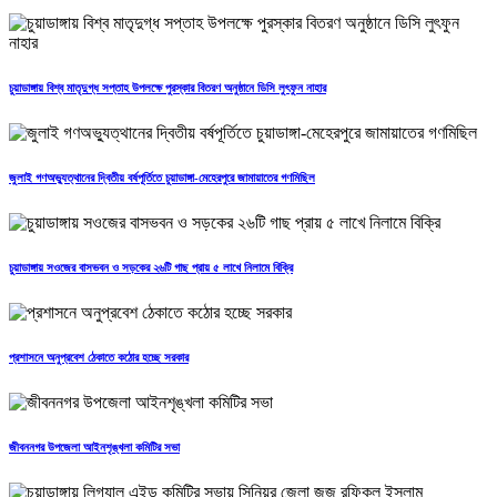
চুয়াডাঙ্গায় বিশ্ব মাতৃদুগ্ধ সপ্তাহ উপলক্ষে পুরস্কার বিতরণ অনুষ্ঠানে ডিসি লুৎফুন নাহার
জুলাই গণঅভ্যুত্থানের দ্বিতীয় বর্ষপূর্তিতে চুয়াডাঙ্গা-মেহেরপুরে জামায়াতের গণমিছিল
চুয়াডাঙ্গায় সওজের বাসভবন ও সড়কের ২৬টি গাছ প্রায় ৫ লাখে নিলামে বিক্রি
প্রশাসনে অনুপ্রবেশ ঠেকাতে কঠোর হচ্ছে সরকার
জীবননগর উপজেলা আইনশৃঙ্খলা কমিটির সভা