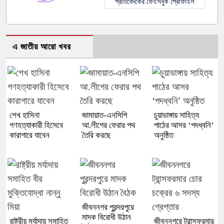
প্রতিবেদকের ফেইসবুক প্রোফাইল
এ জাতীয় আরো খবর
শেখ হাসিনা
জামায়াত-এনসিপি
চুয়াডাঙ্গায় সাহিত্য
গণহত্যাকারী হিসেবে
আ.লীগের ফেরার পথ
পাঠের আসর ‘পদধ্বনি’
কারাগারে যাবেন
তৈরি করছে
অনুষ্ঠিত
জীবননগর পুরন্দরপুরে
মাদক বিরোধী উঠান
রাষ্ট্রীয় মর্যাদায় সমাহিত
জীবননগরে ট্রান্সফরমার