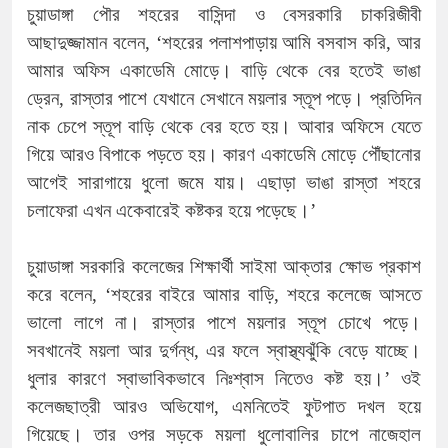
চুয়াডাঙ্গা পৌর শহরের বাসিন্দা ও বেসরকারি চাকরিজীবী
আছাদুজ্জামান বলেন, ‘শহরের পলাশপাড়ায় আমি বসবাস করি, আর
আমার অফিস একাডেমি মোড়ে। বাড়ি থেকে বের হতেই ভাঙা
ড্রেন, রাস্তার পাশে যেখানে সেখানে ময়লার স্তূপ পড়ে। প্রতিদিন
নাক চেপে স্তূপ বাড়ি থেকে বের হতে হয়। আবার অফিসে যেতে
গিয়ে আরও বিপাকে পড়তে হয়। কারণ একাডেমি মোড়ে পৌঁছানোর
আগেই সারাগায়ে ধুলো জমে যায়। এছাড়া ভাঙা রাস্তা শহরে
চলাফেরা এখন একেবারেই কষ্টকর হয়ে পড়েছে।’
চুয়াডাঙ্গা সরকারি কলেজের শিক্ষার্থী সাইমা আক্তার ক্ষোভ প্রকাশ
করে বলেন, ‘শহরের বাইরে আমার বাড়ি, শহরে কলেজে আসতে
ভালো লাগে না। রাস্তার পাশে ময়লার স্তূপ চোখে পড়ে।
সবখানেই ময়লা আর দুর্গন্ধ, এর ফলে স্বাস্থ্যঝুঁকি বেড়ে যাচ্ছে।
ধুলার কারণে স্বাভাবিকভাবে নিঃশ্বাস নিতেও কষ্ট হয়।’ ওই
কলেজছাত্রী আরও অভিযোগ, এমনিতেই ফুটপাত দখল হয়ে
গিয়েছে। তার ওপর সড়কে ময়লা ধুলোবালির চাপে নাজেহাল