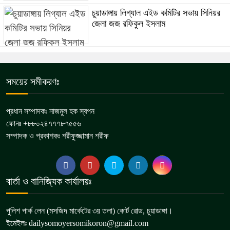
চুয়াডাঙ্গায় লিগ্যাল এইড কমিটির সভায় সিনিয়র
জেলা জজ রফিকুল ইসলাম
সময়ের সমীকরণঃ
প্রধান সম্পাদকঃ নাজমুল হক স্বপন
ফোনঃ +৮৮০২৪৭৭৭৮৭৫৫৬
সম্পাদক ও প্রকাশকঃ শরীফুজ্জামান শরীফ
বার্তা ও বানিজ্যিক কার্যালয়ঃ
পুলিশ পার্ক লেন (মসজিদ মার্কেটের ৩য় তলা) কোর্ট রোড, চুয়াডাঙ্গা।
ইমেইলঃ dailysomoyersomikoron@gmail.com