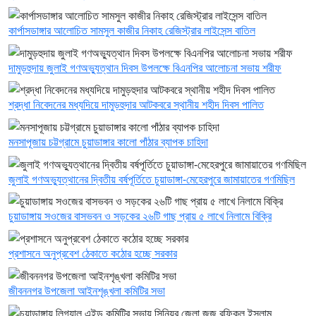
কার্পাসডাঙ্গার আলোচিত সামসুল কাজীর নিকাহ রেজিস্ট্রার লাইসেন্স বাতিল
দামুড়হুদায় জুলাই গণঅভ্যুত্থান দিবস উপলক্ষে বিএনপির আলোচনা সভায় শরীফ
শ্রদ্ধা নিবেদনের মধ্যদিয়ে দামুড়হুদার আটকবরে স্থানীয় শহীদ দিবস পালিত
মনসাপূজায় চট্টগ্রামে চুয়াডাঙ্গার কালো পাঁঠার ব্যাপক চাহিদা
জুলাই গণঅভ্যুত্থানের দ্বিতীয় বর্ষপূর্তিতে চুয়াডাঙ্গা-মেহেরপুরে জামায়াতের গণমিছিল
চুয়াডাঙ্গায় সওজের বাসভবন ও সড়কের ২৬টি গাছ প্রায় ৫ লাখে নিলামে বিক্রি
প্রশাসনে অনুপ্রবেশ ঠেকাতে কঠোর হচ্ছে সরকার
জীবননগর উপজেলা আইনশৃঙ্খলা কমিটির সভা