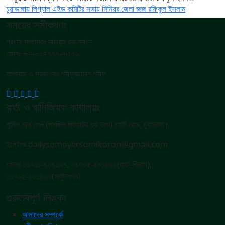
চুয়াডাঙ্গায় লিগ্যাল এইড কমিটির সভায় সিনিয়র জেলা জজ রফিকুল ইসলাম
সময়ের সমীকরণঃ
প্রধান সম্পাদকঃ নাজমুল হক স্বপন
ফোনঃ +৮৮০২৪৭৭৭৮৭৫৫৬
সম্পাদক ও প্রকাশকঃ শরীফুজ্জামান শরীফ
বার্তা ও বানিজ্যিক কার্যালয়ঃ
পুলিশ পার্ক লেন (মসজিদ মার্কেটের ৩য় তলা) কোর্ট রোড, চুয়াডাঙ্গা।
ইমেইলঃ dailysomoyersomikoron@gmail.com
ফোনঃ ০১৭১১-৯০৯১৯৭, ০১৭০৫-৪০১৪৬৪(বার্তা-বিভাগ),
০১৭০৫-৪০১৪৬৭(সার্কুলেশন)
গুরুত্বপূর্ণ লিঙ্কঃ
আমাদের সম্পর্কে