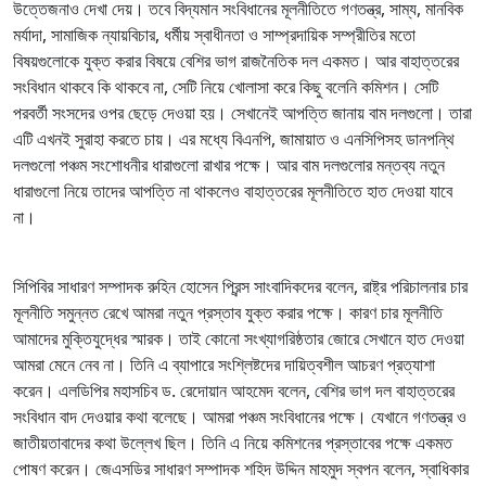
উত্তেজনাও দেখা দেয়। তবে বিদ্যমান সংবিধানের মূলনীতিতে গণতন্ত্র, সাম্য, মানবিক
মর্যাদা, সামাজিক ন্যায়বিচার, ধর্মীয় স্বাধীনতা ও সাম্প্রদায়িক সম্প্রীতির মতো
বিষয়গুলোকে যুক্ত করার বিষয়ে বেশির ভাগ রাজনৈতিক দল একমত। আর বাহাত্তরের
সংবিধান থাকবে কি থাকবে না, সেটি নিয়ে খোলাসা করে কিছু বলেনি কমিশন। সেটি
পরবর্তী সংসদের ওপর ছেড়ে দেওয়া হয়। সেখানেই আপত্তি জানায় বাম দলগুলো। তারা
এটি এখনই সুরাহা করতে চায়। এর মধ্যে বিএনপি, জামায়াত ও এনসিপিসহ ডানপন্থি
দলগুলো পঞ্চম সংশোধনীর ধারাগুলো রাখার পক্ষে। আর বাম দলগুলোর মন্তব্য নতুন
ধারাগুলো নিয়ে তাদের আপত্তি না থাকলেও বাহাত্তরের মূলনীতিতে হাত দেওয়া যাবে
না।
সিপিবির সাধারণ সম্পাদক রুহিন হোসেন প্রিন্স সাংবাদিকদের বলেন, রাষ্ট্র পরিচালনার চার
মূলনীতি সমুন্নত রেখে আমরা নতুন প্রস্তাব যুক্ত করার পক্ষে। কারণ চার মূলনীতি
আমাদের মুক্তিযুদ্ধের স্মারক। তাই কোনো সংখ্যাগরিষ্ঠতার জোরে সেখানে হাত দেওয়া
আমরা মেনে নেব না। তিনি এ ব্যাপারে সংশ্লিষ্টদের দায়িত্বশীল আচরণ প্রত্যাশা
করেন। এলডিপির মহাসচিব ড. রেদোয়ান আহমেদ বলেন, বেশির ভাগ দল বাহাত্তরের
সংবিধান বাদ দেওয়ার কথা বলেছে। আমরা পঞ্চম সংবিধানের পক্ষে। যেখানে গণতন্ত্র ও
জাতীয়তাবাদের কথা উল্লেখ ছিল। তিনি এ নিয়ে কমিশনের প্রস্তাবের পক্ষে একমত
পোষণ করেন। জেএসডির সাধারণ সম্পাদক শহিদ উদ্দিন মাহমুদ স্বপন বলেন, স্বাধিকার