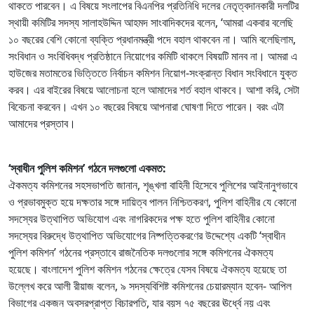
থাকতে পারবেন। এ বিষয়ে সংলাপের বিএনপির প্রতিনিধি দলের নেতৃত্বদানকারী দলটির
স্থায়ী কমিটির সদস্য সালাহউদ্দিন আহমদ সাংবাদিকদের বলেন, ‘আমরা একবার বলেছি
১০ বছরের বেশি কোনো ব্যক্তি প্রধানমন্ত্রী পদে বহাল থাকবেন না। আমি বলেছিলাম,
সংবিধান ও সংবিধিবদ্ধ প্রতিষ্ঠানে নিয়োগের কমিটি থাকলে বিষয়টি মানব না। আমরা এ
হাউজের মতামতের ভিত্তিতে নির্বাচন কমিশন নিয়োগ-সংক্রান্ত বিধান সংবিধানে যুক্ত
করব। এর বাইরের বিষয়ে আলোচনা হলে আমাদের শর্ত বহাল থাকবে। আশা করি, সেটা
বিবেচনা করবেন। এখন ১০ বছরের বিষয়ে আপনারা ঘোষণা দিতে পারেন। বরং এটা
আমাদের প্রস্তাব।
‘স্বাধীন পুলিশ কমিশন’ গঠনে দলগুলো একমত:
ঐকমত্য কমিশনের সহসভাপতি জানান, শৃঙ্খলা বাহিনী হিসেবে পুলিশের আইনানুগভাবে
ও প্রভাবমুক্ত হয়ে দক্ষতার সঙ্গে দায়িত্ব পালন নিশ্চিতকরণ, পুলিশ বাহিনীর যে কোনো
সদস্যের উত্থাপিত অভিযোগ এবং নাগরিকদের পক্ষ হতে পুলিশ বাহিনীর কোনো
সদস্যের বিরুদ্ধে উত্থাপিত অভিযোগের নিষ্পত্তিকরণের উদ্দেশ্যে একটি ‘স্বাধীন
পুলিশ কমিশন’ গঠনের প্রস্তাবে রাজনৈতিক দলগুলোর সঙ্গে কমিশনের ঐকমত্য
হয়েছে। বাংলাদেশ পুলিশ কমিশন গঠনের ক্ষেত্রে যেসব বিষয়ে ঐকমত্য হয়েছে তা
উল্লেখ করে আলী রীয়াজ বলেন, ৯ সদস্যবিশিষ্ট কমিশনের চেয়ারম্যান হবেন- আপিল
বিভাগের একজন অবসরপ্রাপ্ত বিচারপতি, যার বয়স ৭৫ বছরের ঊর্ধ্বে নয় এবং