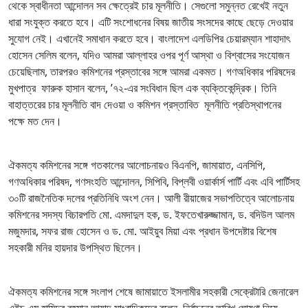
থেকে স্বাধীনতা আন্দোলন সব ক্ষেত্রেই চার মূলনীতি। সেগুলো সমুন্নত রেখেই নতুন
ধারা সংযুক্ত করতে হবে। এটি সংশোধনের বিষয় জাতীয় সংসদের কাছে ছেড়ে দেওয়ার
সুযোগ নেই। এখানেই সমাধান করতে হবে। বাংলাদেশ এলডিপির চেয়ারম্যান শাহাদাৎ
হোসেন সেলিম বলেন, যদিও আমরা আল্লাহর ওপর পূর্ণ আস্থা ও বিশ্বাসের সংযোজন
চেয়েছিলাম, তারপরও কমিশনের প্রস্তাবের সঙ্গে আমরা একমত। গণঅধিকার পরিষদের
মুখপাত্র ফারুক হাসান বলেন, ’৭২-এর সংবিধান ছিল এক ব্যক্তিকেন্দ্রিক। তিনি
বাহাত্তরের চার মূলনীতি বাদ দেওয়া ও কমিশন প্রস্তাবিত মূলনীতি প্রতিস্থাপনের
পক্ষে মত দেন।
ঐকমত্য কমিশনের সঙ্গে গতকালের আলোচনায়ও বিএনপি, জামায়াত, এনসিপি,
গণঅধিকার পরিষদ, গণসংহতি আন্দোলন, সিপিবি, বিপ্লবী ওয়ার্কার্স পার্টি এবং এবি পার্টিসহ
৩০টি রাজনৈতিক দলের প্রতিনিধি অংশ নেন। আলী রীয়াজের সভাপতিত্বে আলোচনায়
কমিশনের সদস্য বিচারপতি মো. এমদাদুল হক, ড. ইফতেখারুজ্জামান, ড. বদিউল আলম
মজুমদার, সফর রাজ হোসেন ও ড. মো. আইয়ুব মিয়া এবং প্রধান উপদেষ্টার বিশেষ
সহকারী মনির হায়দার উপস্থিত ছিলেন।
ঐকমত্য কমিশনের সঙ্গে সংলাপ শেষে জামায়াতে ইসলামীর সহকারী সেক্রেটারি জেনারেল
এইচ এম হামিদুর রহমান আযাদ সাংবাদিকদের বলেন, নির্বাচনের তারিখ ঘোষণা নিয়ে