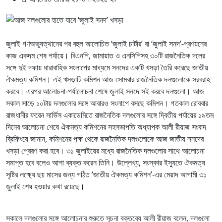
জুলাই গণঅভ্যুত্থানের পর বহুল আলোচিত ‘জুলাই চার্টার’ বা ‘জুলাই সনদ’-প্রণয়নের
কাজ একদম শেষ পর্যায়ে। বিএনপি, জামায়াত ও এনসিপিসহ ৩০টি রাজনৈতিক দলের
সঙ্গে দুই দফায় ধারাবাহিক সংলাপের মাধ্যমে সনদের একটি খসড়া তৈরি করেছে জাতীয়
ঐকমত্য কমিশন। এই খসড়াটি কমিশন আজ সোমবার রাজনৈতিক দলগুলোকে সরবরাহ
করবে। এরপর আলোচনা-পর্যালোচনা শেষে জুলাই সনদে সই করবে দলগুলো। আজ
সকাল সাড়ে ১০টায় দলগুলোর সঙ্গে আবারও সংলাপে বসছে কমিশন। গতকাল রোববার
রাজধানীর ফরেন সার্ভিস একাডেমিতে রাজনৈতিক দলগুলোর সঙ্গে দ্বিতীয় পর্যায়ের ১৯তম
দিনের আলোচনা শেষে ঐকমত্য কমিশনের সহসভাপতি অধ্যাপক আলী রীয়াজ সংবাদ
ব্রিফিংয়ে জানান, কমিশনের পক্ষ থেকে রাজনৈতিক দলগুলোকে আজ জাতীয় সনদের
খসড়া প্রেরণ করা হবে। ৩১ জুলাইয়ের মধ্যে রাজনৈতিক দলগুলোর সাথে আলোচনা
সমাপ্ত হবে বলেও আশা ব্যক্ত করেন তিনি। উল্লেখ্য, সংস্কার ইস্যুতে ঐকমত্য
সৃষ্টির লক্ষ্যে ছয় মাসের জন্য গঠিত ‘জাতীয় ঐকমত্য কমিশন’-এর মেয়াদ আগামী ৩১
জুলাই শেষ হওয়ার কথা রয়েছে।
সকালে দলগুলোর সঙ্গে আলোচনার শুরুতে সূচনা বক্তব্যে আলী রীয়াজ বলেন, দলগুলো