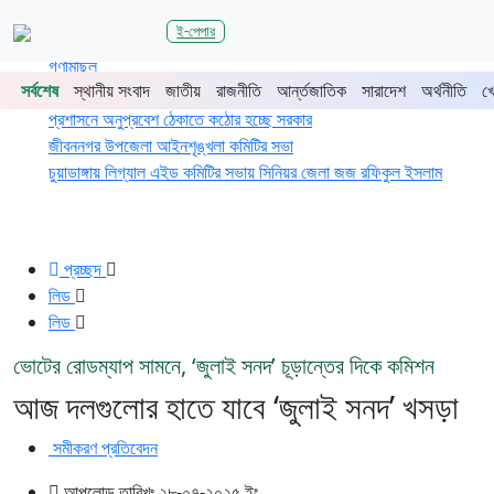
শিরোনাম
ই-পেপার
জুলাই গণঅভ্যুত্থানের দ্বিতীয় বর্ষপূর্তিতে চুয়াডাঙ্গা-মেহেরপুরে জামায়াতের
গণমিছিল
সর্বশেষ
স্থানীয় সংবাদ
জাতীয়
রাজনীতি
আর্ন্তজাতিক
সারাদেশ
অর্থনীতি
খ
চুয়াডাঙ্গায় সওজের বাসভবন ও সড়কের ২৬টি গাছ প্রায় ৫ লাখে নিলামে বিক্রি
প্রশাসনে অনুপ্রবেশ ঠেকাতে কঠোর হচ্ছে সরকার
জীবননগর উপজেলা আইনশৃঙ্খলা কমিটির সভা
চুয়াডাঙ্গায় লিগ্যাল এইড কমিটির সভায় সিনিয়র জেলা জজ রফিকুল ইসলাম
প্রচ্ছদ
লিড
লিড
ভোটের রোডম্যাপ সামনে, ‘জুলাই সনদ’ চূড়ান্তের দিকে কমিশন
আজ দলগুলোর হাতে যাবে ‘জুলাই সনদ’ খসড়া
সমীকরণ প্রতিবেদন
আপলোড তারিখঃ ২৮-০৭-২০২৫ ইং