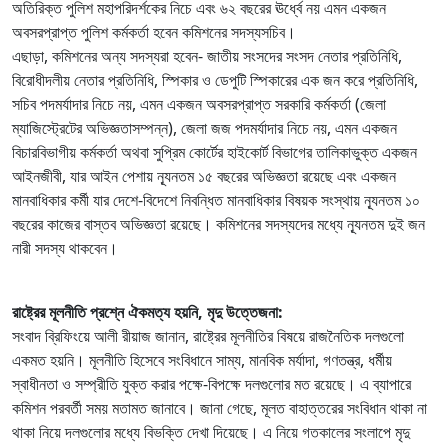
অতিরিক্ত পুলিশ মহাপরিদর্শকের নিচে এবং ৬২ বছরের ঊর্ধ্বে নয় এমন একজন
অবসরপ্রাপ্ত পুলিশ কর্মকর্তা হবেন কমিশনের সদস্যসচিব।
এছাড়া, কমিশনের অন্য সদস্যরা হবেন- জাতীয় সংসদের সংসদ নেতার প্রতিনিধি,
বিরোধীদলীয় নেতার প্রতিনিধি, স্পিকার ও ডেপুটি স্পিকারের এক জন করে প্রতিনিধি,
সচিব পদমর্যাদার নিচে নয়, এমন একজন অবসরপ্রাপ্ত সরকারি কর্মকর্তা (জেলা
ম্যাজিস্ট্রেটের অভিজ্ঞতাসম্পন্ন), জেলা জজ পদমর্যাদার নিচে নয়, এমন একজন
বিচারবিভাগীয় কর্মকর্তা অথবা সুপ্রিম কোর্টের হাইকোর্ট বিভাগের তালিকাভুক্ত একজন
আইনজীবী, যার আইন পেশায় ন্যূনতম ১৫ বছরের অভিজ্ঞতা রয়েছে এবং একজন
মানবাধিকার কর্মী যার দেশে-বিদেশে নিবন্ধিত মানবাধিকার বিষয়ক সংস্থায় ন্যূনতম ১০
বছরের কাজের বাস্তব অভিজ্ঞতা রয়েছে। কমিশনের সদস্যদের মধ্যে ন্যূনতম দুই জন
নারী সদস্য থাকবেন।
রাষ্ট্রের মূলনীতি প্রশ্নে ঐকমত্য হয়নি, মৃদু উত্তেজনা:
সংবাদ ব্রিফিংয়ে আলী রীয়াজ জানান, রাষ্ট্রের মূলনীতির বিষয়ে রাজনৈতিক দলগুলো
একমত হয়নি। মূলনীতি হিসেবে সংবিধানে সাম্য, মানবিক মর্যাদা, গণতন্ত্র, ধর্মীয়
স্বাধীনতা ও সম্প্রীতি যুক্ত করার পক্ষে-বিপক্ষে দলগুলোর মত রয়েছে। এ ব্যাপারে
কমিশন পরবর্তী সময় মতামত জানাবে। জানা গেছে, মূলত বাহাত্তরের সংবিধান থাকা না
থাকা নিয়ে দলগুলোর মধ্যে বিভক্তি দেখা দিয়েছে। এ নিয়ে গতকালের সংলাপে মৃদু