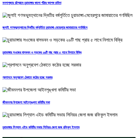
মনসাপূজায় চট্টগ্রামে চুয়াডাঙ্গার কালো পাঁঠার ব্যাপক চাহিদা
জুলাই গণঅভ্যুত্থানের দ্বিতীয় বর্ষপূর্তিতে চুয়াডাঙ্গা-মেহেরপুরে জামায়াতের গণমিছিল
চুয়াডাঙ্গায় সওজের বাসভবন ও সড়কের ২৬টি গাছ প্রায় ৫ লাখে নিলামে বিক্রি
প্রশাসনে অনুপ্রবেশ ঠেকাতে কঠোর হচ্ছে সরকার
জীবননগর উপজেলা আইনশৃঙ্খলা কমিটির সভা
চুয়াডাঙ্গায় লিগ্যাল এইড কমিটির সভায় সিনিয়র জেলা জজ রফিকুল ইসলাম