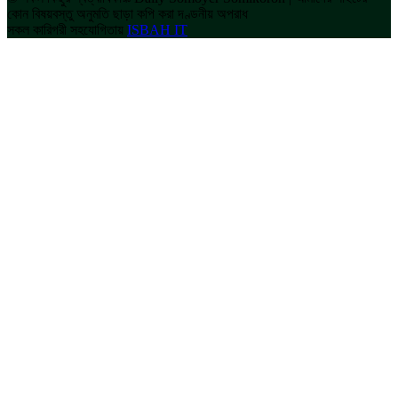
কোন বিষয়বস্তু অনুমতি ছাড়া কপি করা দণ্ডনীয় অপরাধ
সকল কারিগরী সহযোগিতায়
ISBAH IT