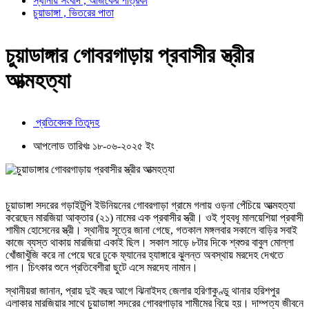
স্থানীয় সংবাদ , আজকের পত্রিকা
চুয়াডাঙ্গা , ভিতরের পাতা
চুয়াডাঙ্গার গোবরগাড়ায় প্রবাসীর স্ত্রীর
আত্মহত্যা
প্রতিবেদক তিতুদহ
আপলোড তারিখঃ ১৮-০৬-২০২৫ ইং
চুয়াডাঙ্গা সদরের গড়াইটুপি ইউনিয়নের গোবরগাড়া গ্রামে গলায় ওড়না পেঁচিয়ে আত্মহত্যা
করেছেন মারজিয়া আক্তার (২১) নামের এক প্রবাসীর স্ত্রী। ওই গৃহবধূ মালয়েশিয়া প্রবাসী
শামীম হোসেনের স্ত্রী। স্থানীয় সূত্রে জানা গেছে, গতকাল মঙ্গলবার সকালে বাড়ির সবাই
কাজে ব্যস্ত থাকায় মারজিয়া একাই ছিল। সকাল সাড়ে ৮টার দিকে শ্বশুর বাবুল মোল্লা
খোঁজাখুঁজি করে না পেয়ে ঘরে ঢুকে ফ্যানের হ্যাঙ্গারে ঝুলন্ত অবস্থায় মরদেহ দেখতে
পান। চিৎকার শুনে প্রতিবেশীরা ছুটে এসে মরদেহ নামান।
স্থানীয়রা জানান, প্রায় দুই বছর আগে ঝিনাইদহ জেলার হরিণাকুণ্ডু থানার হরিশপুর
এলাকার মারজিয়ার সাথে চুয়াডাঙ্গা সদরের গোবরগাড়ার শামীমের বিয়ে হয়। দাম্পত্য জীবনে