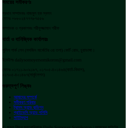
সময়ের সমীকরণঃ
প্রধান সম্পাদকঃ নাজমুল হক স্বপন
ফোনঃ +৮৮০২৪৭৭৭৮৭৫৫৬
সম্পাদক ও প্রকাশকঃ শরীফুজ্জামান শরীফ
বার্তা ও বানিজ্যিক কার্যালয়ঃ
পুলিশ পার্ক লেন (মসজিদ মার্কেটের ৩য় তলা) কোর্ট রোড, চুয়াডাঙ্গা।
ইমেইলঃ dailysomoyersomikoron@gmail.com
ফোনঃ ০১৭১১-৯০৯১৯৭, ০১৭০৫-৪০১৪৬৪(বার্তা-বিভাগ),
০১৭০৫-৪০১৪৬৭(সার্কুলেশন)
গুরুত্বপূর্ণ লিঙ্কঃ
আমাদের সম্পর্কে
সমীকরণ পরিবার
ট্রামস অ্যান্ড কন্ডিশন
প্রাইভেসি অ্যান্ড পলিসি
সাইটম্যাপ
© সকল কিছুর স্বত্বাধিকারঃ Daily Somoyer Somikoron | আমাদের সাইটের