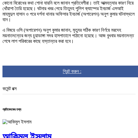
কোনো বিরোধের কথা শোনা যায়নি বলে জানান প্রতিবেশীরা। তাই আত্মহত্যার কারণ নিয়ে
ধোঁয়াশা তৈরি হয়েছে। ঘটনার খবর পেয়ে তিতুদহ পুলিশ ক্যাম্পের ইনচার্জ এসআই
মাহমুদুল হাসান ও পরে দর্শনা থানার অফিসার ইনচার্জ (অপারেশন) অনুপ কুমার ঘটনাস্থলে
যান।
এ বিষয়ে ওসি (অপারেশন) অনুপ কুমার জানান, মৃত্যুর সঠিক কারণ নির্ণয়ে মরদেহ
ময়নাতদন্তের জন্য চুয়াডাঙ্গা সদর হাসপাতালে পাঠানো হয়েছে। আজ বুধবার ময়নাতদন্ত
শেষে লাশ পরিবারের কাছে হস্তান্তর করা হবে।
প্রিন্ট করুন :
কমেন্ট বক্স
প্রতিবেদকের তথ্য
আকিমুল ইসলাম