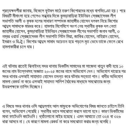
প্রত্যক্ষদর্শীরা জানায়, বিকেলে ফুটবল মাঠে তরুণ কিশোরদের মধ্যে বাগবিতণ্ডা হয়। পরে
বিষয়টি মীমাংসা হয়ে গেলেও সন্ধ্যার দিকে কুমড়াবাড়িয়া ইউনিয়ন স্বেচ্ছাসেবক লীগ
সভাপতি আলী ও কৃষক দলের সাধারণ সম্পাদক জাহাঙ্গীর হোসেন দলবল নিয়ে কিশোর
আব্দুস সামাদকে মারধর করে। হামলায় মিলেমিশে অংশ নেয় স্থানীয় কৃষক দল নেতা
জাহাঙ্গীর হোসেন, কুমড়াবাড়িয়া ইউনিয়ন স্বেচ্ছাসেবক লীগের সভাপতি জনাব আলী, ৩
নম্বর ওয়ার্ড স্বেচ্ছাসেবক লীগ সভাপতি লিটন মিয়া, জাকির হোসেন, নাহিয়ান হোসেন,
ইমরান ও রিণ্টু। কিশোর আব্দুস সামাদ অচেতন হয়ে পড়লে মৃত ভেবে তাকে ফেলে রেখে
হামলাকারীরা চলে যায়।
এই ঘটনায় রাতেই ঝিনাইদহ সদর থানায় ভিকটিম সামাদের মা সাজেদা খাতুন বাদী হয়ে ১০
জনের নাম উল্লেখসহ অজ্ঞাত ২০-২৫ জনের নামে অভিযোগ দেন। অভিযোগ দায়েরে পর
সদর থানার এসআই সাহাদাত হোসেন তদন্ত করে ঘটনার সত্যতা পান। বাদীর অভিযোগ
মামলা রেকর্ড না করে এসআই সাহাদত সালিশ বৈঠকের মাধ্যমে সমঝোতার জন্য
উভয়পক্ষকে তাগিদ দিচ্ছেন।
এ বিষয়ে সদর থানার ওসি আব্দুল্লাহ আল মামুনকে অভিযোগের বিষয় জানতে চাইলে তিনি
বলেন, অভিযোগ পেয়েছি। স্থানীয় ভাবে সমঝোতা করলে ভালো হবে। কারণ ভিকটিমের
মাথা ফাটেওনি কাটেওনি। থ্যাঁতলানো মাইর হয়েছে। এমন আঘাতে তো ৩২৪ বা ৩২৬
ধারা আসবে না। যে কারণে মামলা রেকর্ড না করে সমঝোতা করার জন্য বলেছি।