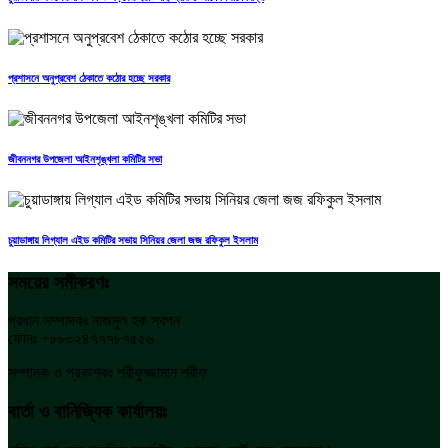
প্রশাসনে অনুপ্রবেশ ঠেকাতে কঠোর হচ্ছে সরকার
জীবননগর উপজেলা আইনশৃঙ্খলা কমিটির সভা
চুয়াডাঙ্গায় লিগ্যাল এইড কমিটির সভায় সিনিয়র জেলা জজ রফিকুল ইসলাম
সময়ের সমীকরণঃ
প্রধান সম্পাদকঃ নাজমুল হক স্বপন
ফোনঃ +৮৮০২৪৭৭৭৮৭৫৫৬
সম্পাদক ও প্রকাশকঃ শরীফুজ্জামান শরীফ
বার্তা ও বানিজ্যিক কার্যালয়ঃ