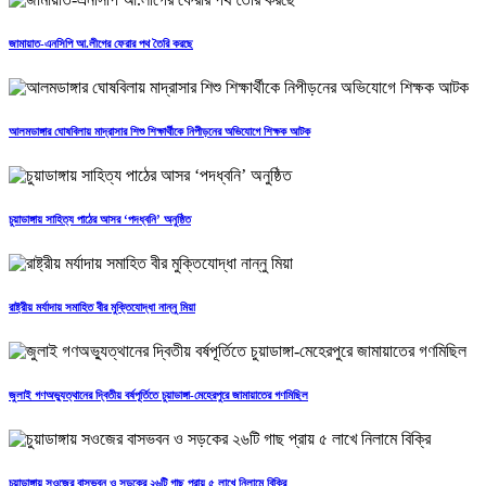
জামায়াত-এনসিপি আ.লীগের ফেরার পথ তৈরি করছে
আলমডাঙ্গার ঘোষবিলায় মাদ্রাসার শিশু শিক্ষার্থীকে নিপীড়নের অভিযোগে শিক্ষক আটক
চুয়াডাঙ্গায় সাহিত্য পাঠের আসর ‘পদধ্বনি’ অনুষ্ঠিত
রাষ্ট্রীয় মর্যাদায় সমাহিত বীর মুক্তিযোদ্ধা নান্নু মিয়া
জুলাই গণঅভ্যুত্থানের দ্বিতীয় বর্ষপূর্তিতে চুয়াডাঙ্গা-মেহেরপুরে জামায়াতের গণমিছিল
চুয়াডাঙ্গায় সওজের বাসভবন ও সড়কের ২৬টি গাছ প্রায় ৫ লাখে নিলামে বিক্রি