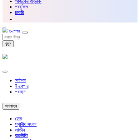
আজকের পত্রিকা
প্রযুক্তি
চাকরি
ই-পেপার
খুজুন
সর্বশেষ
ই-পেপার
প্রচ্ছদ
অনলাইন
হোম
স্থানীয় সংবাদ
জাতীয়
রাজনীতি