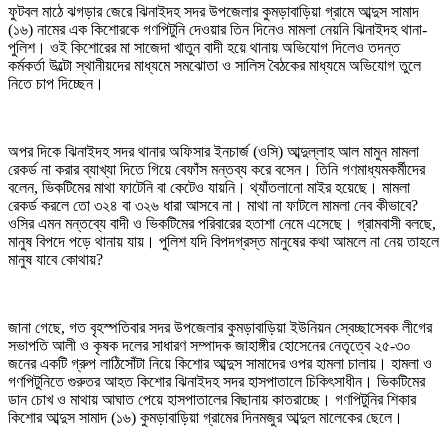
ফুটবল মাঠে ঝগড়ার জেরে ঝিনাইদহ সদর উপজেলার কুমড়াবাড়িয়া গ্রামে আব্দুস সামাদ
(১৬) নামের এক কিশোরকে গণপিটুনি দেওয়ার তিন দিনেও মামলা নেয়নি ঝিনাইদহ থানা-
পুলিশ। ওই কিশোরের মা সাজেদা খাতুন বাদী হয়ে থানায় অভিযোগ দিলেও তদন্ত
কর্মকর্তা উল্টো স্থানীয়দের মাধ্যমে সমঝোতা ও সালিস বৈঠকের মাধ্যমে অভিযোগ তুলে
নিতে চাপ দিচ্ছেন।
অপর দিকে ঝিনাইদহ সদর থানার অফিসার ইনচার্জ (ওসি) আব্দুল্লাহ আল মামুন মামলা
রেকর্ড না করার ব্যাখ্যা দিতে গিয়ে বেফাঁস মন্তব্য করে বসেন। তিনি গণমাধ্যমকর্মীদের
বলেন, ভিকটিমের মাথা ফাটেনি বা কেটেও যায়নি। থ্যাঁতলানো মাইর হয়েছে। মামলা
রেকর্ড করলে তো ৩২৪ বা ৩২৬ ধারা আসবে না। মাথা না ফাটলে মামলা নেব কীভাবে?
ওসির এমন মন্তব্যে বাদী ও ভিকটিমের পরিবারের হতাশা নেমে এসেছে। গ্রামবাসী বলছে,
মানুষ বিপদে পড়ে থানায় যায়। পুলিশ যদি বিপদগ্রস্ত মানুষের কথা আমলে না নেয় তাহলে
মানুষ যাবে কোথায়?
জানা গেছে, গত বৃহস্পতিবার সদর উপজেলার কুমড়াবাড়িয়া ইউনিয়ন স্বেচ্ছাসেবক লীগের
সভাপতি আলী ও কৃষক দলের সাধারণ সম্পাদক জাহাঙ্গীর হোসেনের নেতৃত্বে ২৫-৩০
জনের একটি গ্রুপ লাঠিসোঁটা নিয়ে কিশোর আব্দুস সামাদের ওপর হামলা চালায়। হামলা ও
গণপিটুনিতে গুরুতর আহত কিশোর ঝিনাইদহ সদর হাসপাতালে চিকিৎসাধীন। ভিকটিমের
ডান চোখ ও মাথায় আঘাত পেয়ে হাসপাতালের বিছানায় কাতরাচ্ছে। গণপিটুনির শিকার
কিশোর আব্দুস সামাদ (১৬) কুমড়াবাড়িয়া গ্রামের দিনমজুর আব্দুল মালেকের ছেলে।