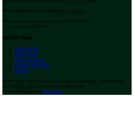
পুলিশ পার্ক লেন (মসজিদ মার্কেটের ৩য় তলা) কোর্ট রোড, চুয়াডাঙ্গা।
ইমেইলঃ dailysomoyersomikoron@gmail.com
ফোনঃ ০১৭১১-৯০৯১৯৭, ০১৭০৫-৪০১৪৬৪(বার্তা-বিভাগ),
০১৭০৫-৪০১৪৬৭(সার্কুলেশন)
গুরুত্বপূর্ণ লিঙ্কঃ
আমাদের সম্পর্কে
সমীকরণ পরিবার
ট্রামস অ্যান্ড কন্ডিশন
প্রাইভেসি অ্যান্ড পলিসি
সাইটম্যাপ
© সকল কিছুর স্বত্বাধিকারঃ Daily Somoyer Somikoron | আমাদের সাইটের
কোন বিষয়বস্তু অনুমতি ছাড়া কপি করা দণ্ডনীয় অপরাধ
সকল কারিগরী সহযোগিতায়
ISBAH IT