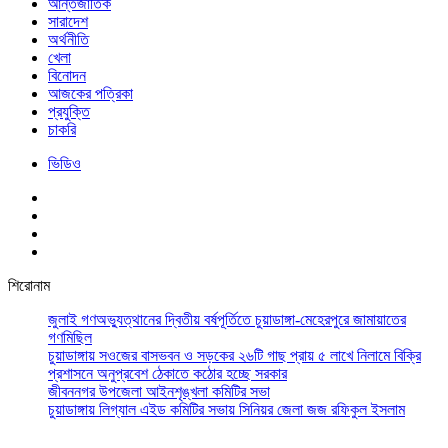
আর্ন্তজাতিক
সারাদেশ
অর্থনীতি
খেলা
বিনোদন
আজকের পত্রিকা
প্রযুক্তি
চাকরি
ভিডিও
শিরোনাম
জুলাই গণঅভ্যুত্থানের দ্বিতীয় বর্ষপূর্তিতে চুয়াডাঙ্গা-মেহেরপুরে জামায়াতের
গণমিছিল
চুয়াডাঙ্গায় সওজের বাসভবন ও সড়কের ২৬টি গাছ প্রায় ৫ লাখে নিলামে বিক্রি
প্রশাসনে অনুপ্রবেশ ঠেকাতে কঠোর হচ্ছে সরকার
জীবননগর উপজেলা আইনশৃঙ্খলা কমিটির সভা
চুয়াডাঙ্গায় লিগ্যাল এইড কমিটির সভায় সিনিয়র জেলা জজ রফিকুল ইসলাম