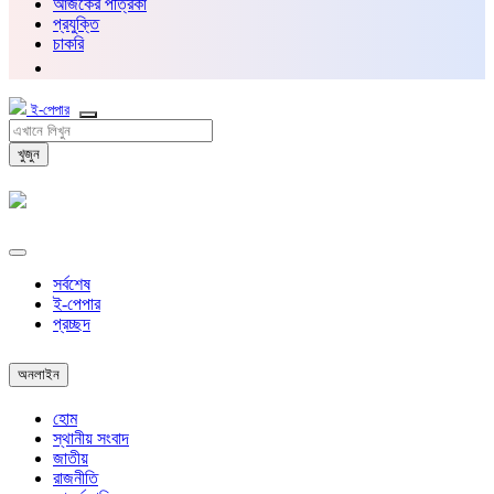
আজকের পত্রিকা
প্রযুক্তি
চাকরি
ই-পেপার
খুজুন
সর্বশেষ
ই-পেপার
প্রচ্ছদ
অনলাইন
হোম
স্থানীয় সংবাদ
জাতীয়
রাজনীতি