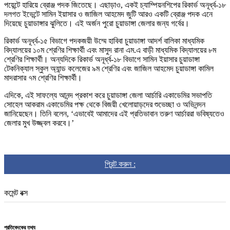
পয়েন্টে হারিয়ে ব্রোঞ্জ পদক জিতেছে। এছাড়াও, একই চ্যাম্পিয়নশিপের রিকার্ভ অনূর্ধ্ব-১৮
দলগত ইভেন্টে সামিন ইয়াসার ও জাজিল আহমেদ জুটি আরও একটি ব্রোঞ্জ পদক এনে
দিয়েছে চুয়াডাঙ্গার ঝুলিতে। এই অর্জন পুরো চুয়াডাঙ্গা জেলার জন্য গর্বের।
রিকার্ভ অনূর্ধ্ব-১৫ বিভাগে পদকজয়ী উম্মে হাবিবা চুয়াডাঙ্গা আদর্শ বালিকা মাধ্যমিক
বিদ্যালয়ের ১০ম শ্রেণির শিক্ষার্থী এবং মাসুদ রানা এম.এ বাড়ী মাধ্যমিক বিদ্যালয়ের ৮ম
শ্রেণির শিক্ষার্থী। অন্যদিকে রিকার্ভ অনূর্ধ্ব-১৮ বিভাগে সামিন ইয়াসার চুয়াডাঙ্গা
টেকনিক্যাল স্কুল অ্যান্ড কলেজের ৯ম শ্রেণির এবং জাজিল আহমেদ চুয়াডাঙ্গা কামিল
মাদরাসার ৭ম শ্রেণির শিক্ষার্থী।
এদিকে, এই সাফল্যে আনন্দ প্রকাশ করে চুয়াডাঙ্গা জেলা আর্চারি একাডেমির সভাপতি
সোহেল আকরাম একাডেমির পক্ষ থেকে বিজয়ী খেলোয়াড়দের শুভেচ্ছা ও অভিনন্দন
জানিয়েছেন। তিনি বলেন, ‘এভাবেই আমাদের এই প্রতিভাবান তরুণ আর্চাররা ভবিষ্যতেও
জেলার মুখ উজ্জ্বল করবে।’
প্রিন্ট করুন :
কমেন্ট বক্স
প্রতিবেদকের তথ্য