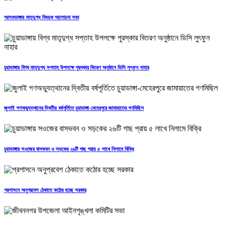
আলমডাঙ্গায় মাতৃদুগ্ধ বিষয়ক আলোচনা সভা
চুয়াডাঙ্গায় বিশ্ব মাতৃদুগ্ধ সপ্তাহ উপলক্ষে পুরস্কার বিতরণ অনুষ্ঠানে ডিসি লুৎফুন নাহার
জুলাই গণঅভ্যুত্থানের দ্বিতীয় বর্ষপূর্তিতে চুয়াডাঙ্গা-মেহেরপুরে জামায়াতের গণমিছিল
চুয়াডাঙ্গায় সওজের বাসভবন ও সড়কের ২৬টি গাছ প্রায় ৫ লাখে নিলামে বিক্রি
প্রশাসনে অনুপ্রবেশ ঠেকাতে কঠোর হচ্ছে সরকার