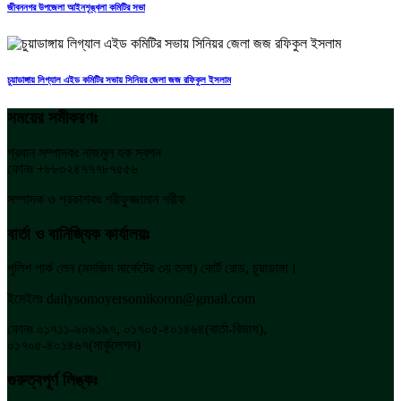
জীবননগর উপজেলা আইনশৃঙ্খলা কমিটির সভা
চুয়াডাঙ্গায় লিগ্যাল এইড কমিটির সভায় সিনিয়র জেলা জজ রফিকুল ইসলাম
সময়ের সমীকরণঃ
প্রধান সম্পাদকঃ নাজমুল হক স্বপন
ফোনঃ +৮৮০২৪৭৭৭৮৭৫৫৬
সম্পাদক ও প্রকাশকঃ শরীফুজ্জামান শরীফ
বার্তা ও বানিজ্যিক কার্যালয়ঃ
পুলিশ পার্ক লেন (মসজিদ মার্কেটের ৩য় তলা) কোর্ট রোড, চুয়াডাঙ্গা।
ইমেইলঃ dailysomoyersomikoron@gmail.com
ফোনঃ ০১৭১১-৯০৯১৯৭, ০১৭০৫-৪০১৪৬৪(বার্তা-বিভাগ),
০১৭০৫-৪০১৪৬৭(সার্কুলেশন)
গুরুত্বপূর্ণ লিঙ্কঃ