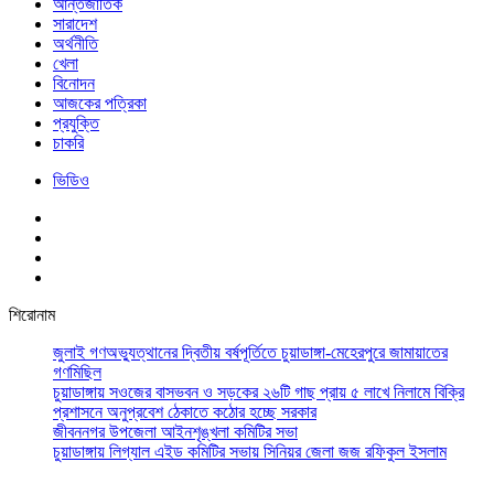
আর্ন্তজাতিক
সারাদেশ
অর্থনীতি
খেলা
বিনোদন
আজকের পত্রিকা
প্রযুক্তি
চাকরি
ভিডিও
শিরোনাম
জুলাই গণঅভ্যুত্থানের দ্বিতীয় বর্ষপূর্তিতে চুয়াডাঙ্গা-মেহেরপুরে জামায়াতের
গণমিছিল
চুয়াডাঙ্গায় সওজের বাসভবন ও সড়কের ২৬টি গাছ প্রায় ৫ লাখে নিলামে বিক্রি
প্রশাসনে অনুপ্রবেশ ঠেকাতে কঠোর হচ্ছে সরকার
জীবননগর উপজেলা আইনশৃঙ্খলা কমিটির সভা
চুয়াডাঙ্গায় লিগ্যাল এইড কমিটির সভায় সিনিয়র জেলা জজ রফিকুল ইসলাম